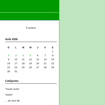
À propos
Août 2026
D
L
M
M
J
V
S
1
2
3
4
5
6
7
8
9
10
11
12
13
14
15
16
17
18
19
20
21
22
23
24
25
26
27
28
29
30
31
Catégories
"l'autre texte"
*2020*
... de mon fils