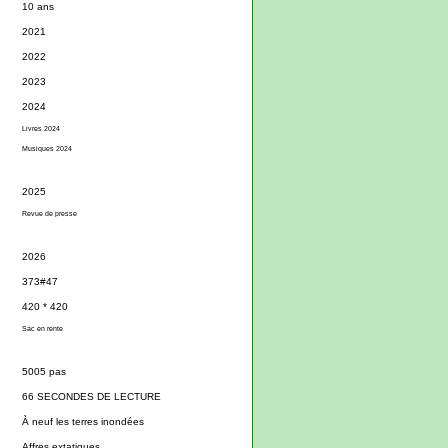
10 ans
2021
2022
2023
2024
Livres 2024
Musiques 2024
2025
Revue de presse
2026
373#47
420 * 420
Sac en rente
5005 pas
66 SECONDES DE LECTURE
À neuf les terres inondées
Affres extatiques