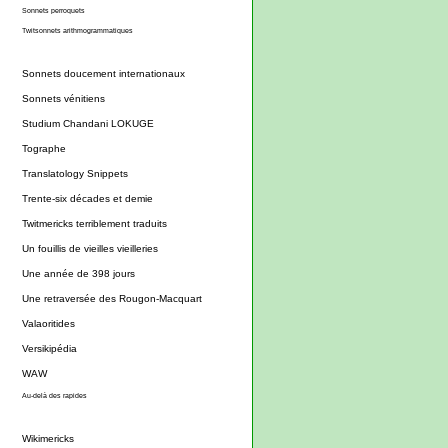
Sonnets perroquets
Twitsonnets arithmogrammatiques
Sonnets doucement internationaux
Sonnets vénitiens
Studium Chandani LOKUGE
Tographe
Translatology Snippets
Trente-six décades et demie
Twitmericks terriblement traduits
Un fouillis de vieilles vieilleries
Une année de 398 jours
Une retraversée des Rougon-Macquart
Valaoritides
Versikipédia
WAW
Au-delà des rapides
Wikimericks