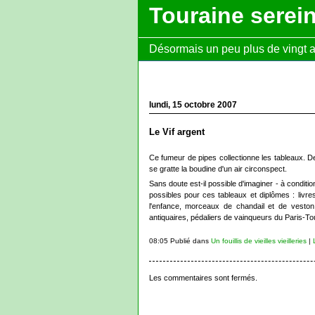
Touraine serei
Désormais un peu plus de vingt ans
lundi, 15 octobre 2007
Le Vif argent
Ce fumeur de pipes collectionne les tableaux. Der
se gratte la boudine d'un air circonspect.
Sans doute est-il possible d'imaginer - à conditi
possibles pour ces tableaux et diplômes : livr
l'enfance, morceaux de chandail et de vesto
antiquaires, pédaliers de vainqueurs du Paris-Tou
08:05 Publié dans
Un fouillis de vieilles vieilleries
|
Les commentaires sont fermés.