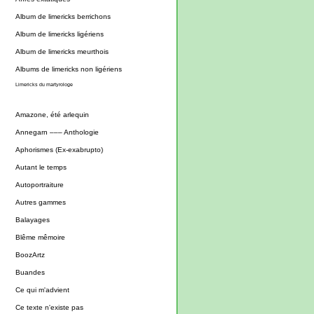
Album de limericks berrichons
Album de limericks ligériens
Album de limericks meurthois
Albums de limericks non ligériens
Limericks du martyrologe
Amazone, été arlequin
Annegarn ––– Anthologie
Aphorismes (Ex-exabrupto)
Autant le temps
Autoportraiture
Autres gammes
Balayages
Blême mêmoire
BoozArtz
Buandes
Ce qui m'advient
Ce texte n'existe pas