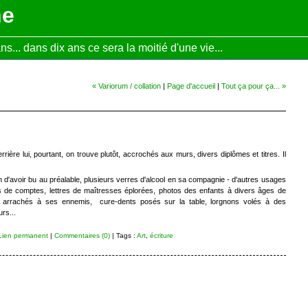
ne
... dans dix ans ce sera la moitié d'une vie...
« Variorum / collation
|
Page d'accueil
|
Tout ça pour ça... »
rière lui, pourtant, on trouve plutôt, accrochés aux murs, divers diplômes et titres. Il
on d'avoir bu au préalable, plusieurs verres d'alcool en sa compagnie - d'autres usages
es de comptes, lettres de maîtresses éplorées, photos des enfants à divers âges de
n arrachés à ses ennemis, cure-dents posés sur la table, lorgnons volés à des
rs...
Lien permanent
|
Commentaires (0)
| Tags :
Art
,
écriture