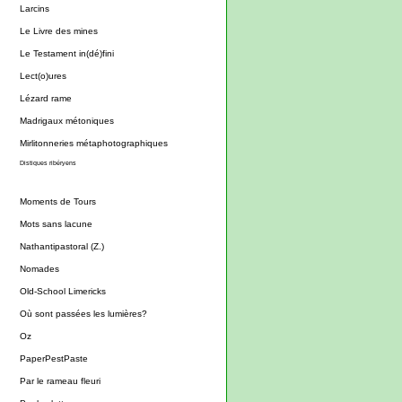
Larcins
Le Livre des mines
Le Testament in(dé)fini
Lect(o)ures
Lézard rame
Madrigaux métoniques
Mirlitonneries métaphotographiques
Distiques ribéryens
Moments de Tours
Mots sans lacune
Nathantipastoral (Z.)
Nomades
Old-School Limericks
Où sont passées les lumières?
Oz
PaperPestPaste
Par le rameau fleuri