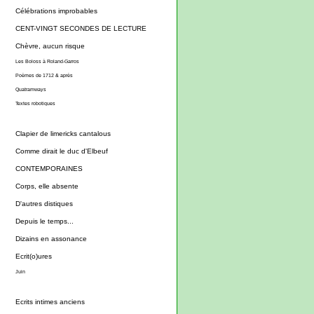
Célébrations improbables
CENT-VINGT SECONDES DE LECTURE
Chèvre, aucun risque
Les Boloss à Roland-Garros
Poèmes de 1712 & après
Quatramways
Textes robotiques
Clapier de limericks cantalous
Comme dirait le duc d'Elbeuf
CONTEMPORAINES
Corps, elle absente
D'autres distiques
Depuis le temps...
Dizains en assonance
Ecrit(o)ures
Juin
Ecrits intimes anciens