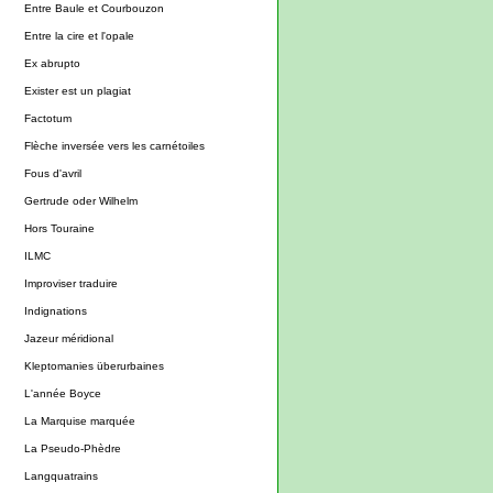
Entre Baule et Courbouzon
Entre la cire et l'opale
Ex abrupto
Exister est un plagiat
Factotum
Flèche inversée vers les carnétoiles
Fous d'avril
Gertrude oder Wilhelm
Hors Touraine
ILMC
Improviser traduire
Indignations
Jazeur méridional
Kleptomanies überurbaines
L'année Boyce
La Marquise marquée
La Pseudo-Phèdre
Langquatrains