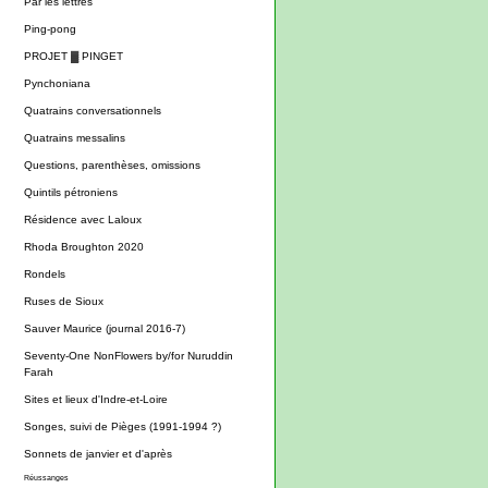
Par les lettres
Ping-pong
PROJET ▓ PINGET
Pynchoniana
Quatrains conversationnels
Quatrains messalins
Questions, parenthèses, omissions
Quintils pétroniens
Résidence avec Laloux
Rhoda Broughton 2020
Rondels
Ruses de Sioux
Sauver Maurice (journal 2016-7)
Seventy-One NonFlowers by/for Nuruddin
Farah
Sites et lieux d'Indre-et-Loire
Songes, suivi de Pièges (1991-1994 ?)
Sonnets de janvier et d'après
Réussanges