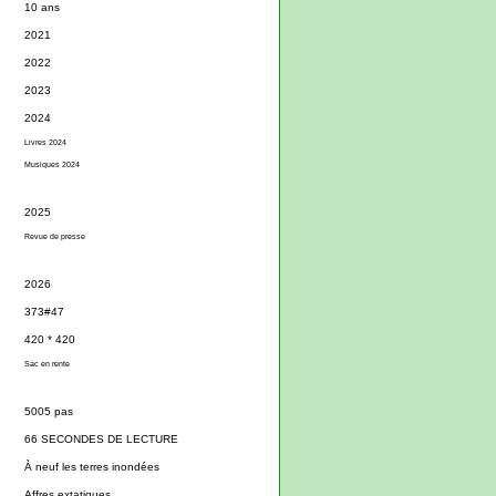
10 ans
2021
2022
2023
2024
Livres 2024
Musiques 2024
2025
Revue de presse
2026
373#47
420 * 420
Sac en rente
5005 pas
66 SECONDES DE LECTURE
À neuf les terres inondées
Affres extatiques