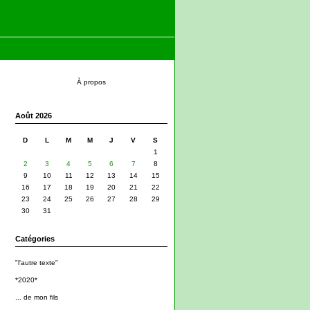
À propos
Août 2026
D
L
M
M
J
V
S
1
2
3
4
5
6
7
8
9
10
11
12
13
14
15
16
17
18
19
20
21
22
23
24
25
26
27
28
29
30
31
Catégories
"l'autre texte"
*2020*
... de mon fils