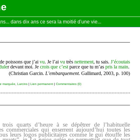
ne
... dans dix ans ce sera la moitié d'une vie...
de poissons que j’ai
vu
. Je l’ai
vu
très
nettement
, tu sais.
J’écoutais
dule
r devant moi. Je
crois que c’est
parce que tu m’as
pris la main
.
(Christian Garcin.
L’embarquement
. Gallimard, 2003, p. 100)
se marquée
,
Larcins
|
Lien permanent
|
Commentaires (0)
rois quarts d’heure à se dépêtrer de l’habituelle
es commerciales qui enserrent aujourd’hui toutes les
 sous leurs logos publicitaires comme le gui étouffe les
s muets”, in
La neige gelée ne permettait que de tout