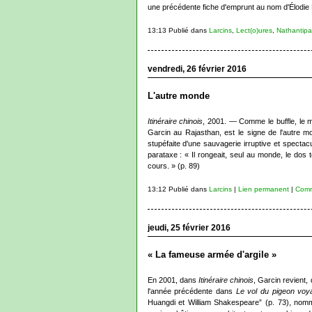
une précédente fiche d'emprunt au nom d'Élodie B
13:13 Publié dans
Larcins
,
Lect(o)ures
,
Nathantipas
vendredi, 26 février 2016
L'autre monde
Itinéraire chinois
, 2001. — Comme le buffle, le ma
Garcin au Rajasthan, est le signe de l'autre m
stupéfaite d'une sauvagerie irruptive et spectacu
parataxe : « Il rongeait, seul au monde, le dos to
cours. » (p. 89)
13:12 Publié dans
Larcins
|
Lien permanent
|
Comm
jeudi, 25 février 2016
« La fameuse armée d'argile »
En 2001, dans
Itinéraire chinois
, Garcin revient
l'année précédente dans
Le vol du pigeon voy
Huangdi et William Shakespeare” (p. 73), nomme 