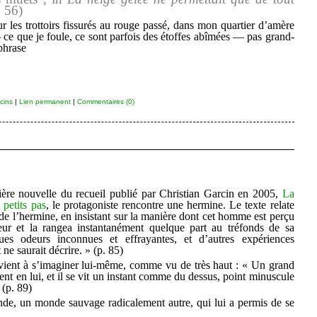
. 56)
r les trottoirs fissurés au rouge passé, dans mon quartier d’amère
 ce que je foule, ce sont parfois des étoffes abîmées — pas grand-
phrase
cins
|
Lien permanent
|
Commentaires (0)
ière nouvelle du recueil publié par Christian Garcin en 2005,
La
 petits pas
, le protagoniste rencontre une hermine. Le texte relate
de l’hermine, en insistant sur la manière dont cet homme est perçu
ur et la rangea instantanément quelque part au tréfonds de sa
s odeurs inconnues et effrayantes, et d’autres expériences
e saurait décrire. » (p. 85)
rvient à s’imaginer lui-même, comme vu de très haut : « Un grand
ent en lui, et il se vit un instant comme du dessus, point minuscule
(p. 89)
nde, un monde sauvage radicalement autre, qui lui a permis de se