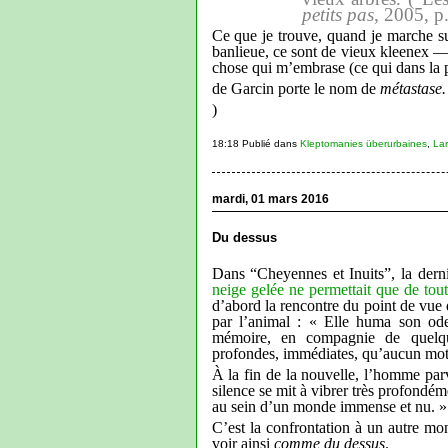
petits pas
, 2005, p
Ce que je trouve, quand je marche su
banlieue, ce sont de vieux kleenex —
chose qui m’embrase (ce qui dans la 
de Garcin porte le nom de
métastase.
)
18:18 Publié dans
Kleptomanies überurbaines
,
Lar
mardi, 01 mars 2016
Du dessus
Dans “Cheyennes et Inuits”, la dern
neige gelée ne permettait que de tout
d’abord la rencontre du point de vue 
par l’animal : « Elle huma son ode
mémoire, en compagnie de quelque
profondes, immédiates, qu’aucun mot n
À la fin de la nouvelle, l’homme pa
silence se mit à vibrer très profondém
au sein d’un monde immense et nu. » 
C’est la confrontation à un autre mo
voir ainsi
comme du dessus
.