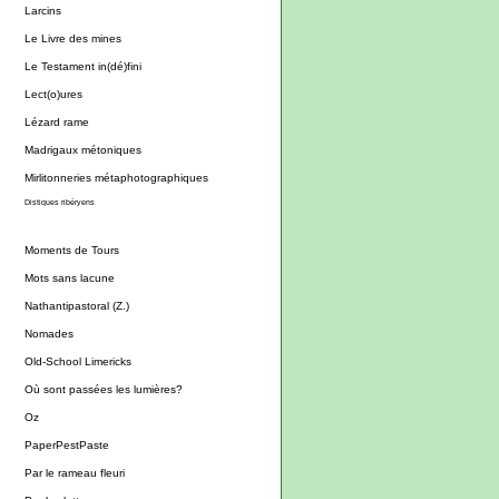
Larcins
Le Livre des mines
Le Testament in(dé)fini
Lect(o)ures
Lézard rame
Madrigaux métoniques
Mirlitonneries métaphotographiques
Distiques ribéryens
Moments de Tours
Mots sans lacune
Nathantipastoral (Z.)
Nomades
Old-School Limericks
Où sont passées les lumières?
Oz
PaperPestPaste
Par le rameau fleuri