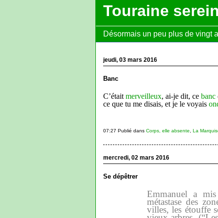
Touraine serei
Désormais un peu plus de vingt ans
jeudi, 03 mars 2016
Banc
C’était
merveilleux
, ai-je dit, ce
banc
ce que tu me disais, et je le voyais
on
07:27 Publié dans
Corps, elle absente
,
La Marqui
mercredi, 02 mars 2016
Se dépêtrer
Emmanuel a mis t
métastase des zon
villes, les étouffe
vieux arbres. (“Le