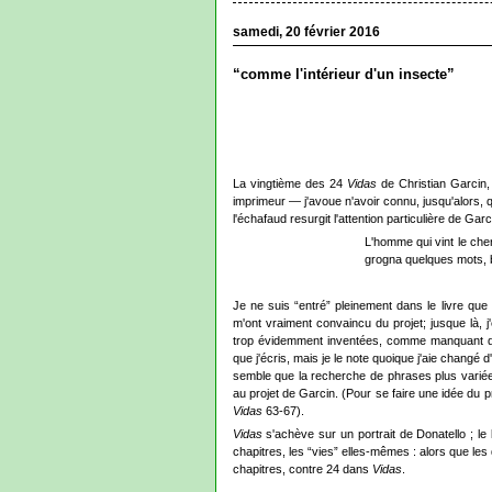
samedi, 20 février 2016
“comme l'intérieur d'un insecte”
La vingtième des 24
Vidas
de Christian Garcin, 
imprimeur — j'avoue n'avoir connu, jusqu'alors, q
l'échafaud resurgit l'attention particulière de 
L'homme qui vint le cher
grogna quelques mots, b
Je ne suis “entré” pleinement dans le livre que 
m'ont vraiment convaincu du projet; jusque là, 
trop évidemment inventées, comme manquant de v
que j'écris, mais je le note quoique j'aie changé
semble que la recherche de phrases plus variées
au projet de Garcin. (Pour se faire une idée du p
Vidas
63-67).
Vidas
s'achève sur un portrait de Donatello ; le
chapitres, les “vies” elles-mêmes : alors que le
chapitres, contre 24 dans
Vidas
.