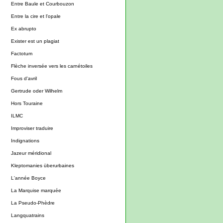
Entre Baule et Courbouzon
Entre la cire et l'opale
Ex abrupto
Exister est un plagiat
Factotum
Flèche inversée vers les carnétoiles
Fous d'avril
Gertrude oder Wilhelm
Hors Touraine
ILMC
Improviser traduire
Indignations
Jazeur méridional
Kleptomanies überurbaines
L'année Boyce
La Marquise marquée
La Pseudo-Phèdre
Langquatrains