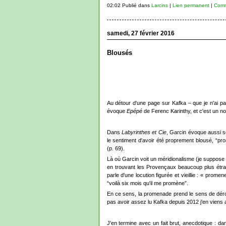
02:02 Publié dans
Larcins
|
Lien permanent
|
Comm
samedi, 27 février 2016
Blousés
Au détour d'une page sur Kafka – que je n'ai pas
évoque
Epépé
de Ferenc Karinthy, et c'est un nouv
Dans
Labyrinthes et Cie
, Garcin évoque aussi so
le sentiment d'avoir été proprement blousé, “pr
(p. 69).
Là où Garcin voit un méridionalisme (je suppose 
en trouvant les Provençaux beaucoup plus étran
parle d'une locution figurée et vieillie : « prome
“voilà six mois qu'il me promène”.
En ce sens, la promenade prend le sens de dérou
pas avoir assez lu Kafka depuis 2012 j'en viens 
J'en termine avec un fait brut, anecdotique : da