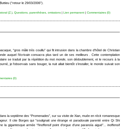
uttieu (“retour le 29/03/2006”).
toral (Z.)
,
Questions, parenthèses, omissions
|
Lien permanent
|
Commentaires (0)
caque, “gros mâle très couillu” qui fit intrusion dans la chambre d'hôtel de Christian
onde auquel l'écrivain consacra plus tard un de ses meilleurs . Cette contemplation
laire se traduit par la répétition du mot
monde
, son dédoublement, et le recours à la
urné, je l'observais sans bouger, la nuit allait bientôt s'installer, le monde suivait son
entaires (0)
, dans la septième des “Promenades”, sur sa visite de Xian, muée en récit romanesque
ageur
. Il cite Borges qui “soulignait une étrange et paradoxale parenté entre Qi Shi
la gigantesque armée “l'inoffensif point d'orgue d'une paranoïa aiguë”... inoffensif