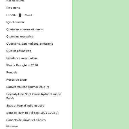
Par les lettres
Ping-pong
PROJET ▓ PINGET
Pynchoniana
Quatrains conversationnels
Quatrains messalins
Questions, parenthèses, omissions
Quintils pétroniens
Résidence avec Laloux
Rhoda Broughton 2020
Rondels
Ruses de Sioux
Sauver Maurice (journal 2016-7)
Seventy-One NonFlowers by/for Nuruddin
Farah
Sites et lieux d'Indre-et-Loire
Songes, suivi de Pièges (1991-1994 ?)
Sonnets de janvier et d'après
Réussanges