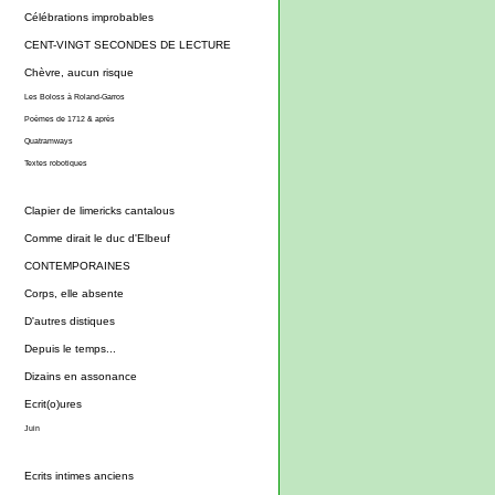
Célébrations improbables
CENT-VINGT SECONDES DE LECTURE
Chèvre, aucun risque
Les Boloss à Roland-Garros
Poèmes de 1712 & après
Quatramways
Textes robotiques
Clapier de limericks cantalous
Comme dirait le duc d'Elbeuf
CONTEMPORAINES
Corps, elle absente
D'autres distiques
Depuis le temps...
Dizains en assonance
Ecrit(o)ures
Juin
Ecrits intimes anciens