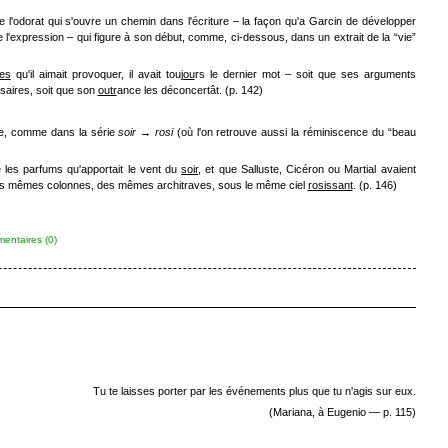
re l'odorat qui s'ouvre un chemin dans l'écriture – la façon qu'a Garcin de développer
 l'expression – qui figure à son début, comme, ci-dessous, dans un extrait de la “vie”
res
qu'il aimait provoquer, il avait tou
jou
rs le dernier mot – soit que ses arguments
saires, soit que son
outr
ance les déconcertât. (p. 142)
lle, comme dans la série
soir → rosi
(où l'on retrouve aussi la réminiscence du “beau
les parfums qu'apportait le vent du
soir
, et que Salluste, Cicéron ou Martial avaient
 des mêmes colonnes, des mêmes architraves, sous le même ciel
rosissant
. (p. 146)
entaires (0)
Tu te laisses porter par les événements plus que tu n'agis sur eux.
(Mariana, à Eugenio — p. 115)