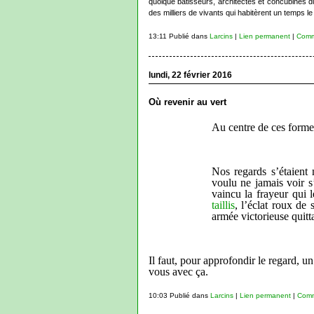
quoique bâtisseurs, architectes et concubines d
des milliers de vivants qui habitèrent un temps le
13:11 Publié dans
Larcins
|
Lien permanent
|
Comme
lundi, 22 février 2016
Où revenir au vert
Au centre de ces forme
Nos regards s’étaient 
voulu ne jamais voir s
vaincu la frayeur qui 
taillis
, l’éclat roux de
armée victorieuse quitt
Il faut, pour approfondir le regard, un
vous avec ça.
10:03 Publié dans
Larcins
|
Lien permanent
|
Comm