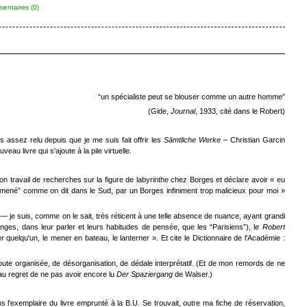
entaires (0)
“un spécialiste peut se blouser comme un autre homme”
(Gide,
Journal
, 1933, cité dans le Robert)
 assez relu depuis que je me suis fait offrir les
Sämtliche Werke
– Christian Garcin
eau livre qui s'ajoute à la pile virtuelle.
n travail de recherches sur la figure de labyrinthe chez Borges et déclare avoir « eu
omené” comme on dit dans le Sud, par un Borges infiniment trop malicieux pour moi »
— je suis, comme on le sait, très réticent à une telle absence de nuance, ayant grandi
ges, dans leur parler et leurs habitudes de pensée, que les “Parisiens”), le
Robert
ner quelqu'un, le mener en bateau, le lanterner ». Et cite le Dictionnaire de l'Académie :
te organisée, de désorganisation, de dédale interprétatif. (Et de mon remords de ne
au regret de ne pas avoir encore lu
Der Spaziergang
de Walser.)
ns l'exemplaire du livre emprunté à la B.U. Se trouvait, outre ma fiche de réservation,