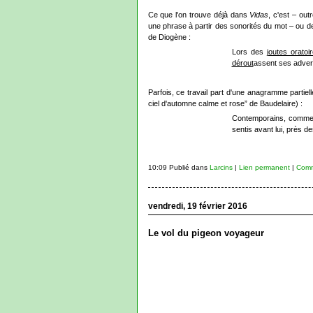
Ce que l'on trouve déjà dans
Vidas
, c'est – out
une phrase à partir des sonorités du mot – ou de
de Diogène :
Lors des
joutes oratoi
dérout
assent ses adver
Parfois, ce travail part d'une anagramme partie
ciel d'automne calme et rose” de Baudelaire) :
Contemporains, comme 
sentis avant lui, près
10:09 Publié dans
Larcins
|
Lien permanent
|
Comm
vendredi, 19 février 2016
Le vol du pigeon voyageur