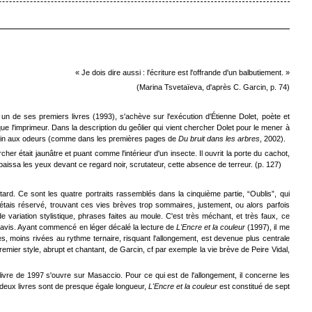
« Je dois dire aussi : l'écriture est l'offrande d'un balbutiement. »
(Marina Tsvetaïeva, d'après C. Garcin, p. 74)
un de ses premiers livres (1993), s'achève sur l'exécution d'Étienne Dolet, poète et
ue l'imprimeur. Dans la description du geôlier qui vient chercher Dolet pour le mener à
Garcin aux odeurs (comme dans les premières pages de
Du bruit dans les arbres
, 2002).
cher était jaunâtre et puant comme l'intérieur d'un insecte. Il ouvrit la porte du cachot,
aissa les yeux devant ce regard noir, scrutateur, cette absence de terreur. (p. 127)
tard. Ce sont les quatre portraits rassemblés dans la cinquième partie, “Oublis”, qui
j'étais réservé, trouvant ces vies brèves trop sommaires, justement, ou alors parfois
ariation stylistique, phrases faites au moule. C'est très méchant, et très faux, ce
 d'avis. Ayant commencé en léger décalé la lecture de
L'Encre et la couleur
(1997), il me
, moins rivées au rythme ternaire, risquant l'allongement, est devenue plus centrale
remier style, abrupt et chantant, de Garcin, cf par exemple la vie brève de Peire Vidal,
 livre de 1997 s'ouvre sur Masaccio. Pour ce qui est de l'allongement, il concerne les
s deux livres sont de presque égale longueur,
L'Encre et la couleur
est constitué de sept