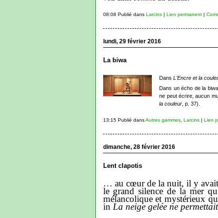
08:08 Publié dans
Larcins
|
Lien permanent
|
Comm
lundi, 29 février 2016
La biwa
Dans
L'Encre et la coule
Dans un écho de la biw
ne peut écrire, aucun mus
la couleur
, p. 37).
13:15 Publié dans
Autres gammes
,
Larcins
|
Lien 
dimanche, 28 février 2016
Lent clapotis
… au cœur de la nuit, il y avait
le grand silence de la mer qui
mélancolique et mystérieux qui
in
La neige gelée ne permettait