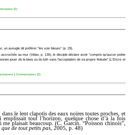
entaires (0)
ur
, un aveugle dit préférer “les voix bleues” (p. 29).
a accrochée au mur (
Vidas
, p. 136), le disciple déclare avoir “compris qu'aucun poète
icien jouer de la biwa ou du luth sans l'acceptation de sa propre finitude” (
L'Encre et
permanent
|
Commentaires (0)
 dans le lent clapotis des eaux noires toutes proches, et
 emplissait tout l’horizon, quelque chose d’à la fois
 me plaisait beaucoup. (C. Garcin. “Poisson chinois”,
 que de tout petits pas
, 2005, p. 48)