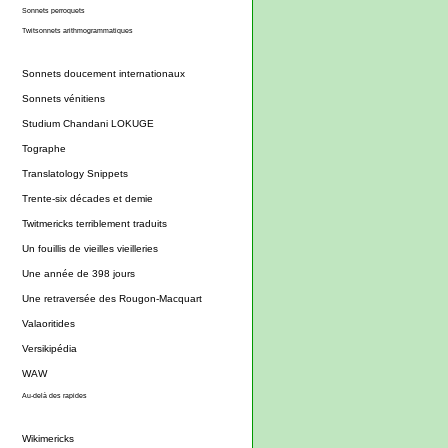
Sonnets perroquets
Twitsonnets arithmogrammatiques
Sonnets doucement internationaux
Sonnets vénitiens
Studium Chandani LOKUGE
Tographe
Translatology Snippets
Trente-six décades et demie
Twitmericks terriblement traduits
Un fouillis de vieilles vieilleries
Une année de 398 jours
Une retraversée des Rougon-Macquart
Valaoritides
Versikipédia
WAW
Au-delà des rapides
Wikimericks