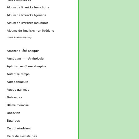
Album de limericks berrichons
Album de limericks ligériens
Album de limericks meurthois
Albums de limericks non ligériens
Limericks du martyrologe
Amazone, été arlequin
Annegarn ––– Anthologie
Aphorismes (Ex-exabrupto)
Autant le temps
Autoportraiture
Autres gammes
Balayages
Blême mêmoire
BoozArtz
Buandes
Ce qui m'advient
Ce texte n'existe pas