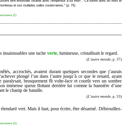
ussent être ensevelis vivants avec l'empereur à sa mort : “Ce furent donc un mort et
 tombeau et ses multiples salles souterraines.” (p. 75)
ntaires (2)
s insaisissables une tache
verte
, lumineuse, cristallisait le regard.
(
L’autre monde
, p. 37)
mêlés, accrochés, avaient durant quelques secondes que j’aurais
’achever plongé l’un dans l’autre jusqu’à ce que le renard, ayant
le paralysait, brusquement fît volte-face et courût vers un sombre
 son immense queue flottant derrière lui comme la bannière d’une
ant le champ de bataille.
(
L’autre monde
, p. 33)
 étendard vert. Mais il faut, pour écrire, être désarmé. Débrouillez-
entaires (0)