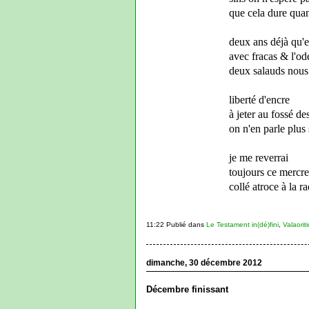
que cela dure quand
deux ans déjà qu'e
avec fracas & l'od
deux salauds nous 
liberté d'encre
à jeter au fossé d
on n'en parle plus
je me reverrai
toujours ce mercre
collé atroce à la 
11:22 Publié dans
Le Testament in(dé)fini
,
Valaorit
dimanche, 30 décembre 2012
Décembre finissant