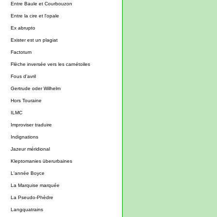
Entre Baule et Courbouzon
Entre la cire et l'opale
Ex abrupto
Exister est un plagiat
Factotum
Flèche inversée vers les carnétoiles
Fous d'avril
Gertrude oder Wilhelm
Hors Touraine
ILMC
Improviser traduire
Indignations
Jazeur méridional
Kleptomanies überurbaines
L'année Boyce
La Marquise marquée
La Pseudo-Phèdre
Langquatrains