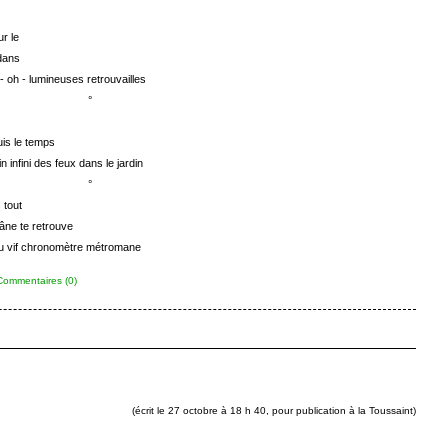
ur le
 dans
- oh - lumineuses retrouvailles
°
is le temps
in infini des feux dans le jardin
°
 tout
âne te retrouve
u vif chronomètre métromane
Commentaires (0)
(
écrit le 27 octobre à 18 h 40, pour publication à la Toussaint
)