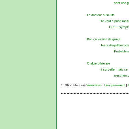
sont une g
Le docteur ausculte
se veut a priori rass
Ouf — symptôm
Bon ça va rien de grave
Tests d'équilibre posi
Probablem
Otalgie bilatérale
à surveiller mais ce
n'est rien 
18:36 Publié dans
Valaoritides
|
Lien permanent
|