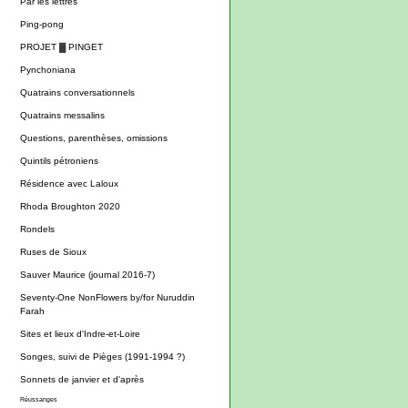
Par les lettres
Ping-pong
PROJET ▓ PINGET
Pynchoniana
Quatrains conversationnels
Quatrains messalins
Questions, parenthèses, omissions
Quintils pétroniens
Résidence avec Laloux
Rhoda Broughton 2020
Rondels
Ruses de Sioux
Sauver Maurice (journal 2016-7)
Seventy-One NonFlowers by/for Nuruddin
Farah
Sites et lieux d'Indre-et-Loire
Songes, suivi de Pièges (1991-1994 ?)
Sonnets de janvier et d'après
Réussanges