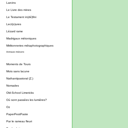
Larcins
Le Livre des mines
Le Testament in(dé)fini
Lect(o)ures
Lézard rame
Madrigaux métoniques
Mirlitonneries métaphotographiques
Distiques ribéryens
Moments de Tours
Mots sans lacune
Nathantipastoral (Z.)
Nomades
Old-School Limericks
Où sont passées les lumières?
Oz
PaperPestPaste
Par le rameau fleuri