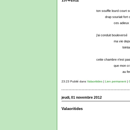
1974-2012
ton souffle lourd court s
drap souriait fort
ces adieux 
j'ai conduit bouleversé
ma vie depu
lointa
cette chambre n'est pas
que mon cr
au fe
23:23 Publié dans
Valaoritides
|
Lien permanent
|
jeudi, 01 novembre 2012
Valaoritides