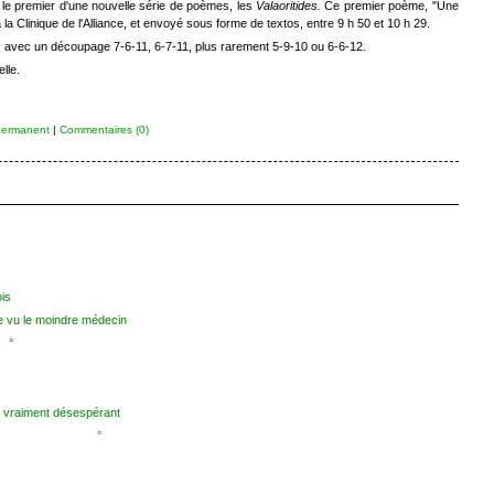
, le premier d'une nouvelle série de poèmes, les
Valaoritides.
Ce premier poème, "Une
la Clinique de l'Alliance, et envoyé sous forme de textos, entre 9 h 50 et 10 h 29.
es avec un découpage 7-6-11, 6-7-11, plus rarement 5-9-10 ou 6-6-12.
lle.
permanent
|
Commentaires (0)
is
e vu le moindre médecin
°
t vraiment désespérant
°