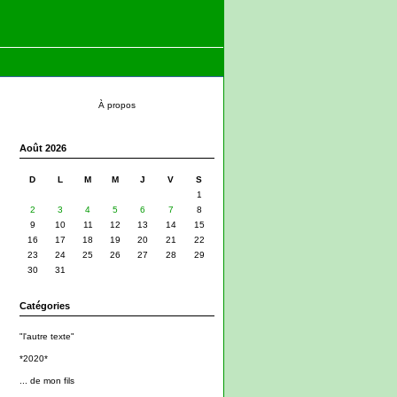
À propos
Août 2026
D
L
M
M
J
V
S
1
2
3
4
5
6
7
8
9
10
11
12
13
14
15
16
17
18
19
20
21
22
23
24
25
26
27
28
29
30
31
Catégories
"l'autre texte"
*2020*
... de mon fils