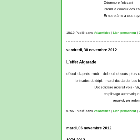
Décembre finissant
Prend la couleur des c
Et notre âme à tous ra
18:10 Publié dans
Valaoritides
|
Lien permanent
|
vendredi, 30 novembre 2012
L'effet Algarade
début d'après-midi · debout depuis plus 
brimades du dépit · mardi dut darder Les bi
Dot solidaire aiderait vols · Va,
en pilotage automatique ·
angelot, pie autom
07:07 Publié dans
Valaoritides
|
Lien permanent
|
mardi, 06 novembre 2012