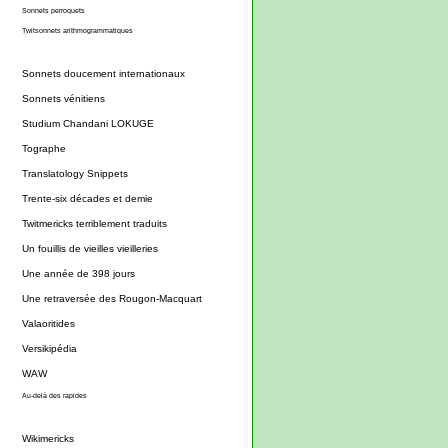
Sonnets perroquets
Twitsonnets arithmogrammatiques
Sonnets doucement internationaux
Sonnets vénitiens
Studium Chandani LOKUGE
Tographe
Translatology Snippets
Trente-six décades et demie
Twitmericks terriblement traduits
Un fouillis de vieilles vieilleries
Une année de 398 jours
Une retraversée des Rougon-Macquart
Valaoritides
Versikipédia
WAW
Au-delà des rapides
Wikimericks