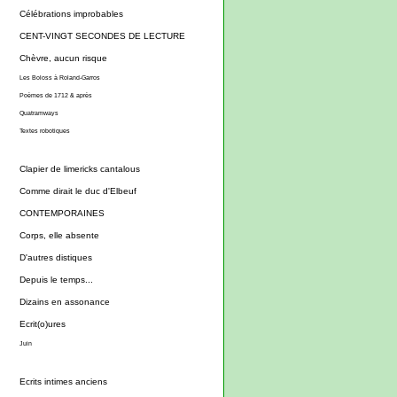
Célébrations improbables
CENT-VINGT SECONDES DE LECTURE
Chèvre, aucun risque
Les Boloss à Roland-Garros
Poèmes de 1712 & après
Quatramways
Textes robotiques
Clapier de limericks cantalous
Comme dirait le duc d'Elbeuf
CONTEMPORAINES
Corps, elle absente
D'autres distiques
Depuis le temps...
Dizains en assonance
Ecrit(o)ures
Juin
Ecrits intimes anciens