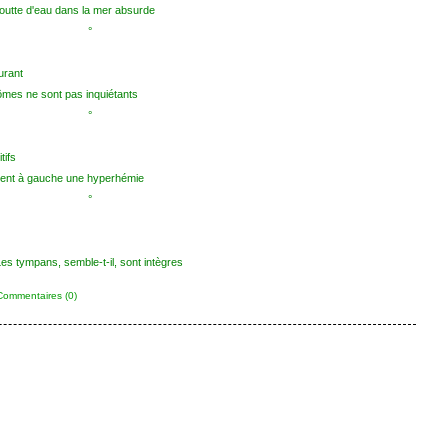
outte d'eau dans la mer absurde
°
urant
es ne sont pas inquiétants
°
tifs
ent à gauche une hyperhémie
°
Les tympans, semble-t-il, sont intègres
Commentaires (0)