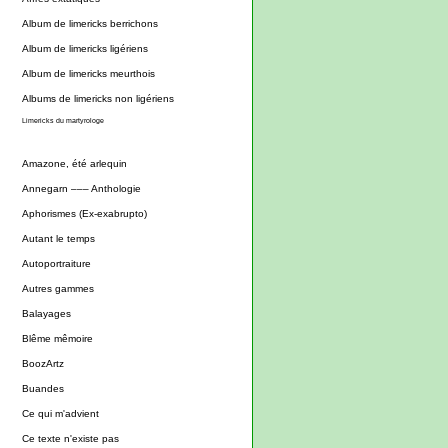
Album de limericks berrichons
Album de limericks ligériens
Album de limericks meurthois
Albums de limericks non ligériens
Limericks du martyrologe
Amazone, été arlequin
Annegarn ––– Anthologie
Aphorismes (Ex-exabrupto)
Autant le temps
Autoportraiture
Autres gammes
Balayages
Blême mêmoire
BoozArtz
Buandes
Ce qui m'advient
Ce texte n'existe pas