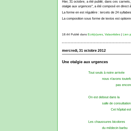
Hier, 31 octobre, a été publié, dans ces carnets
otalgie aux urgences", a été composé en direct à 
La forme en est régulière : tercets de 24 syllab
La composition sous forme de textos est optionne
18:44 Publié dans
Ecrit(o)ures
,
Valaoritides
|
Lien 
mercredi, 31 octobre 2012
Une otalgie aux urgences
Tout seuls à notre arrivée
nous n'avons toutefo
pas encor
On est debout dans la
salle de consultation
Cet hôpital es
Les chaussures bicolores
du médecin barbu