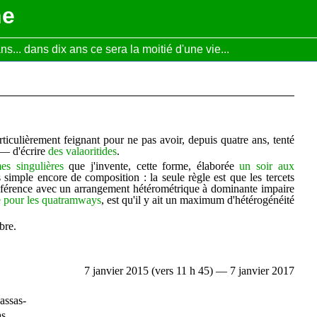
ne
... dans dix ans ce sera la moitié d'une vie...
ticulièrement feignant pour ne pas avoir, depuis quatre ans, tenté
 — d'écrire
des valaoritides
.
es singulières
que j'invente, cette forme, élaborée
un soir aux
us simple encore de composition : la seule règle est que les tercets
éférence avec un arrangement hétérométrique à dominante impaire
pour les quatramways
, est qu'il y ait un maximum d'hétérogénéité
bre.
7 janvier 2015 (vers 11 h 45) — 7 janvier 2017
assas-
as