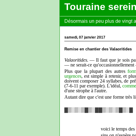
Touraine serei
Désormais un peu plus de vingt ans
samedi, 07 janvier 2017
Remise en chantier des Valaoritides
Valaoritides.
— Il faut que je sois par
— ne serait-ce qu'occasionnellement
Plus que la plupart des autres
form
urgences
, est simple à retenir, et pl
doivent composer 24 syllabes, de pr
(7-6-11 par exemple). L'idéal,
comme 
d'une strophe à l'autre.
Autant dire que c'est une forme très li
▓▒░▒░▒▓▒░▓▓▒░▒░▒▓▒░▓
voici le temps des 
sins on n'espère p