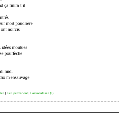
 ça finira-t-il
ntrés
eur mort poudrière
ont noircis
es idées moulues
 se pourlèche
di midi
radio m'ensauvage
ides
|
Lien permanent
|
Commentaires (0)