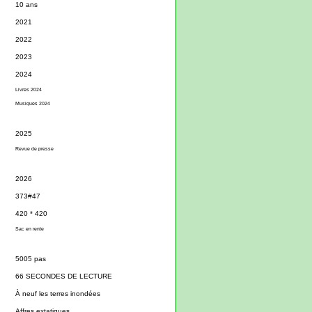
10 ans
2021
2022
2023
2024
Livres 2024
Musiques 2024
2025
Revue de presse
2026
373#47
420 * 420
Sac en rente
5005 pas
66 SECONDES DE LECTURE
À neuf les terres inondées
Affres extatiques