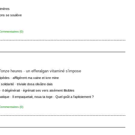
himères
yons se soulève
Commentaires (0)
d'onze heures · un efferalgan vitaminé s'impose
pèdes · affligèrent ma vaine et ivre mine
 solidarité · triviale dosa olivâtre dais
 il dégénérait · égrénait ses vers aisément illisibles
atique · Il empaquetait, noua ta toge · Quel goût a l'apitoiement ?
Commentaires (0)