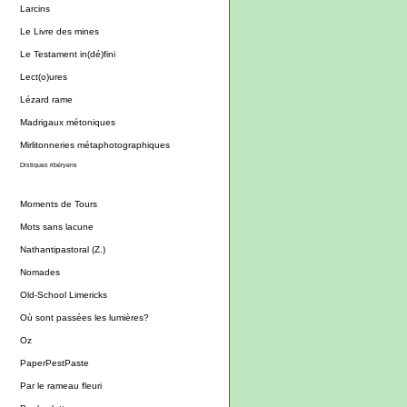
Larcins
Le Livre des mines
Le Testament in(dé)fini
Lect(o)ures
Lézard rame
Madrigaux métoniques
Mirlitonneries métaphotographiques
Distiques ribéryens
Moments de Tours
Mots sans lacune
Nathantipastoral (Z.)
Nomades
Old-School Limericks
Où sont passées les lumières?
Oz
PaperPestPaste
Par le rameau fleuri