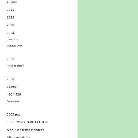
10 ans
2021
2022
2023
2024
Livres 2024
Musiques 2024
2025
Revue de presse
2026
373#47
420 * 420
Sac en rente
5005 pas
66 SECONDES DE LECTURE
À neuf les terres inondées
Affres extatiques