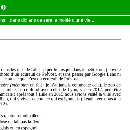
ne
... dans dix ans ce sera la moitié d'une vie...
dans les rues de Lille, se perdre jusque dans le petit zoo : j’envoie
photo d’un écureuil de Prévost, et sans passer par Google Lens ni
 tac au tac que c’est un écureuil de Prévost.
moire
(mêmoire,
en fait : je n’ai jamais commenté cela), le zoo de
n famille, se confond avec celui de Lyon, vu en 2012, peut-être
amicale : après tout à Lille en 2015 nous avions visité la ville avec
lban, qui y vivait encore, et qui est lyonnais (il était avec nous à la
012).
es quatrains animaliers :
se ne fait pas la fière
glais ou en espagnol.