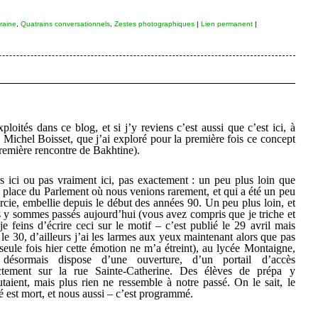
raine
,
Quatrains conversationnels
,
Zestes photographiques
|
Lien permanent
|
loités dans ce blog, et si j’y reviens c’est aussi que c’est ici, à
Michel Boisset, que j’ai exploré pour la première fois ce concept
première rencontre de Bakhtine).
s ici ou pas vraiment ici, pas exactement : un peu plus loin que
e place du Parlement où nous venions rarement, et qui a été un peu
ircie, embellie depuis le début des années 90. Un peu plus loin, et
 y sommes passés aujourd’hui (vous avez compris que je triche et
je feins d’écrire ceci sur le motif – c’est publié le 29 avril mais
t le 30, d’ailleurs j’ai les larmes aux yeux maintenant alors que pas
seule fois hier cette émotion ne m’a étreint), au lycée Montaigne,
 désormais dispose d’une ouverture, d’un portail d’accès
ctement sur la rue Sainte-Catherine. Des élèves de prépa y
utaient, mais plus rien ne ressemble à notre passé. On le sait, le
é est mort, et nous aussi – c’est programmé.