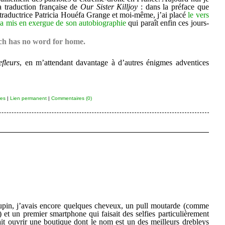
a traduction française de
Our Sister Killjoy
: dans la préface que
raductrice Patricia Houéfa Grange et moi-même, j’ai placé
le vers
 a mis en exergue de son autobiographie
qui paraît enfin ces jours-
ch has no word for home.
efleurs
, en m’attendant davantage à d’autres énigmes adventices
res
|
Lien permanent
|
Commentaires (0)
oupin, j’avais encore quelques cheveux, un pull moutarde (comme
) et un premier smartphone qui faisait des selfies particulièrement
ait ouvrir une boutique dont le nom est un des meilleurs drebleys