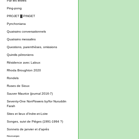
Par les lettres
Ping-pong
PROJET ▓ PINGET
Pynchoniana
Quatrains conversationnels
Quatrains messalins
Questions, parenthèses, omissions
Quintils pétroniens
Résidence avec Laloux
Rhoda Broughton 2020
Rondels
Ruses de Sioux
Sauver Maurice (journal 2016-7)
Seventy-One NonFlowers by/for Nuruddin
Farah
Sites et lieux d'Indre-et-Loire
Songes, suivi de Pièges (1991-1994 ?)
Sonnets de janvier et d'après
Réussanges