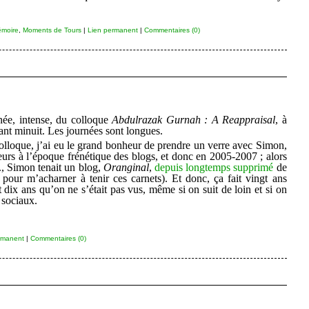
moire
,
Moments de Tours
|
Lien permanent
|
Commentaires (0)
rnée, intense, du colloque
Abdulrazak Gurnah : A Reappraisal
, à
avant minuit. Les journées sont longues.
 colloque, j’ai eu le grand bonheur de prendre un verre avec Simon,
eurs à l’époque frénétique des blogs, et donc en 2005-2007 ; alors
., Simon tenait un blog,
Oranginal
,
depuis longtemps supprimé
de
 pour m’acharner à tenir ces carnets). Et donc, ça fait vingt ans
t dix ans qu’on ne s’était pas vus, même si on suit de loin et si on
 sociaux.
rmanent
|
Commentaires (0)