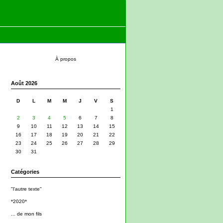
À propos
Août 2026
D
L
M
M
J
V
S
1
2
3
4
5
6
7
8
9
10
11
12
13
14
15
16
17
18
19
20
21
22
23
24
25
26
27
28
29
30
31
Catégories
"l'autre texte"
*2020*
... de mon fils