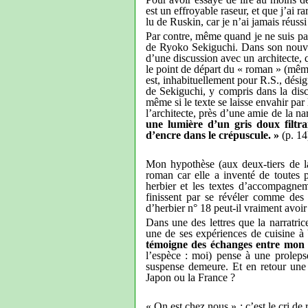
est un effroyable raseur, et que j’ai r
lu de Ruskin, car je n’ai jamais réussi
Par contre, même quand je ne suis pa
de Ryoko Sekiguchi. Dans son nouv
d’une discussion avec un architecte, q
le point de départ du « roman » (même
est, inhabituellement pour R.S., dés
de Sekiguchi, y compris dans la discu
même si le texte se laisse envahir par
l’architecte, près d’une amie de la nar
une lumière d’un gris doux filtra
d’encre dans le crépuscule. »
(p. 14
Mon hypothèse (aux deux-tiers de la
roman car elle a inventé de toutes p
herbier et les textes d’accompagnem
finissent par se révéler comme des 
d’herbier n° 18 peut-il vraiment avoir
Dans une des lettres que la narratri
une de ses expériences de cuisine à
témoigne des échanges entre mon 
l’espèce : moi) pense à une prolepse
suspense demeure. Et en retour une 
Japon ou la France ?
« On est chez nous » : c’est le cri de