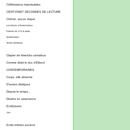
Célébrations improbables
CENT-VINGT SECONDES DE LECTURE
Chèvre, aucun risque
Les Boloss à Roland-Garros
Poèmes de 1712 & après
Quatramways
Textes robotiques
Clapier de limericks cantalous
Comme dirait le duc d'Elbeuf
CONTEMPORAINES
Corps, elle absente
D'autres distiques
Depuis le temps...
Dizains en assonance
Ecrit(o)ures
Juin
Ecrits intimes anciens