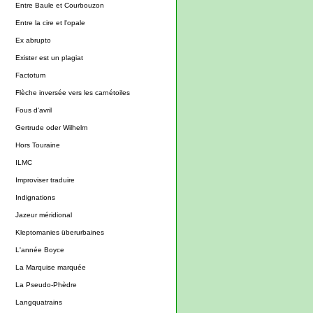
Entre Baule et Courbouzon
Entre la cire et l'opale
Ex abrupto
Exister est un plagiat
Factotum
Flèche inversée vers les carnétoiles
Fous d'avril
Gertrude oder Wilhelm
Hors Touraine
ILMC
Improviser traduire
Indignations
Jazeur méridional
Kleptomanies überurbaines
L'année Boyce
La Marquise marquée
La Pseudo-Phèdre
Langquatrains