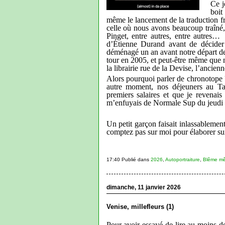
Ce j
boit
même le lancement de la traduction f
celle où nous avons beaucoup traîné,
Pinget, entre autres, entre autres
d’Étienne Durand avant de décider d
déménagé un an avant notre départ de 
tour en 2005, et peut-être même que 
la librairie rue de la Devise, l’ancien
Alors pourquoi parler de chronotope ?
autre moment, nos déjeuners au Taj
premiers salaires et que je revena
m’enfuyais de Normale Sup du jeudi m
Un petit garçon faisait inlassablement
comptez pas sur moi pour élaborer su
17:40 Publié dans
2026
,
Autoportraiture
,
Blême mê
dimanche, 11 janvier 2026
Venise, millefleurs (1)
Pour avoir essayé de lire au moins d