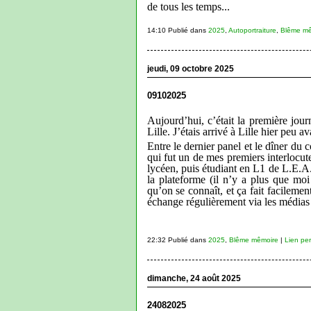
de tous les temps...
14:10 Publié dans
2025
,
Autoportraiture
,
Blême mê
jeudi, 09 octobre 2025
09102025
Aujourd’hui, c’était la première jou
Lille. J’étais arrivé à Lille hier peu 
Entre le dernier panel et le dîner du
qui fut un de mes premiers interlocut
lycéen, puis étudiant en L1 de L.E.A
la plateforme (il n’y a plus que moi
qu’on se connaît, et ça fait facilemen
échange régulièrement via les médias
22:32 Publié dans
2025
,
Blême mêmoire
|
Lien pe
dimanche, 24 août 2025
24082025