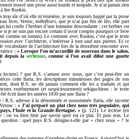
arement trouvé une prose aussi lourde et insipide. Je n’ai jamais rien
 à lire Ruskin.
s trop sûr d’où elle m’emmène, je suis toujours happé par la prose
eau livre,
Venise, millefleurs
, que je n’ai pas fini de lire, elle part
ui lui confie l’herbier d’une lointaine descendante ; cet herbier est
 si je ne suis pas encore certain d’avoir compris pourquoi ce livre
igné comme un roman). Le contraste avec Ruskin, c’est que le texte
ssion avec l’architecte, s’intéresse à tout sauf aux pierres. Et ce
 le vocabulaire de l’architecture lors de la deuxième rencontre avec
ratrice :
« Lorsque l’on m’accueillit de nouveau dans le salon,
it depuis la
serlienne
, comme si l’on avait dilué une goutte
)
 lecture) ? que R.S. s’amuse avec nous, que c’est peut-être un
ièces cette Ilaria, les descriptions minutieuses des pages de son
ent, dont R.S. ne dit jamais comment elle les a traduits et qui
textes extrêmement (et suspicieusement) sekiguchiens : le texte
 été écrit dans les années 1830 par une Ilaria ?
ce / R.S. adresse à la dénommée et susnommée Ilaria, elle raconte
 Venise :
« J’ai préparé un plat chez nous très populaire, qui
pays, l’Inde et la Grande-Bretagne. »
(p. 121). Le lecteur (en
 : on va bien finir par savoir quel est ce plat. Et puis non. Le
question : quel pays R.S. désigne-t-elle par « chez nous » ? le
 ralliement des patriotes d’extrême-droite en France. Aujourd’hui je