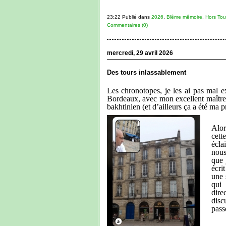
23:22 Publié dans
2026
,
Blême mêmoire
,
Hors Tou
Commentaires (0)
mercredi, 29 avril 2026
Des tours inlassablement
Les chronotopes, je les ai pas mal exp
Bordeaux, avec mon excellent maître 
bakhtinien (et d’ailleurs ça a été ma 
Alor
cett
écla
nous
que 
écri
une 
qui
dire
disc
pass