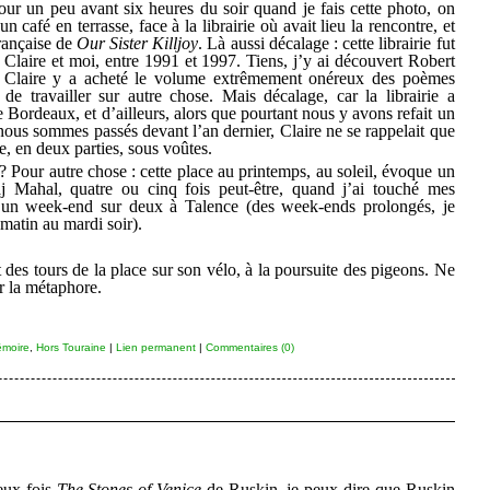
our un peu avant six heures du soir quand je fais cette photo, on
 un café en terrasse, face à la librairie où avait lieu la rencontre, et
rançaise de
Our Sister Killjoy
. Là aussi décalage : cette librairie fut
 Claire et moi, entre 1991 et 1997. Tiens, j’y ai découvert Robert
… Claire y a acheté le volume extrêmement onéreux des poèmes
e travailler sur autre chose. Mais décalage, car la librairie a
Bordeaux, et d’ailleurs, alors que pourtant nous y avons refait un
nous sommes passés devant l’an dernier, Claire ne se rappelait que
ne, en deux parties, sous voûtes.
 Pour autre chose : cette place au printemps, au soleil, évoque un
 Mahal, quatre ou cinq fois peut-être, quand j’ai touché mes
is un week-end sur deux à Talence (des week-ends prolongés, je
atin au mardi soir).
 des tours de la place sur son vélo, à la poursuite des pigeons. Ne
r la métaphore.
moire
,
Hors Touraine
|
Lien permanent
|
Commentaires (0)
eux fois
The Stones of Venice
de Ruskin, je peux dire que Ruskin