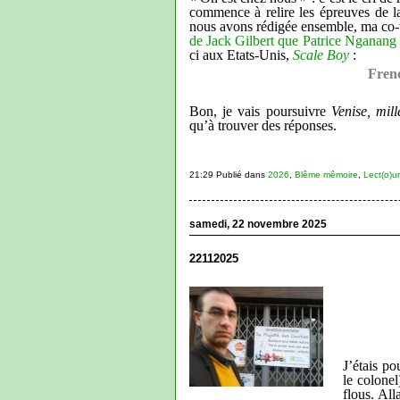
commence à relire les épreuves de l
nous avons rédigée ensemble, ma co-t
de Jack Gilbert que Patrice Nganang
ci aux Etats-Unis,
Scale Boy
:
Fren
Bon, je vais poursuivre
Venise, mill
qu’à trouver des réponses.
21:29 Publié dans
2026
,
Blême mêmoire
,
Lect(o)u
samedi, 22 novembre 2025
22112025
J’étais p
le colonel
flous. All