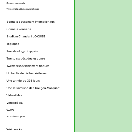
Sonnets perroquets
Twitsonnets arithmogrammatiques
Sonnets doucement internationaux
Sonnets vénitiens
Studium Chandani LOKUGE
Tographe
Translatology Snippets
Trente-six décades et demie
Twitmericks terriblement traduits
Un fouillis de vieilles vieilleries
Une année de 398 jours
Une retraversée des Rougon-Macquart
Valaoritides
Versikipédia
WAW
Au-delà des rapides
Wikimericks