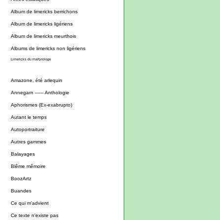
Album de limericks berrichons
Album de limericks ligériens
Album de limericks meurthois
Albums de limericks non ligériens
Limericks du martyrologe
Amazone, été arlequin
Annegarn ––– Anthologie
Aphorismes (Ex-exabrupto)
Autant le temps
Autoportraiture
Autres gammes
Balayages
Blême mêmoire
BoozArtz
Buandes
Ce qui m'advient
Ce texte n'existe pas