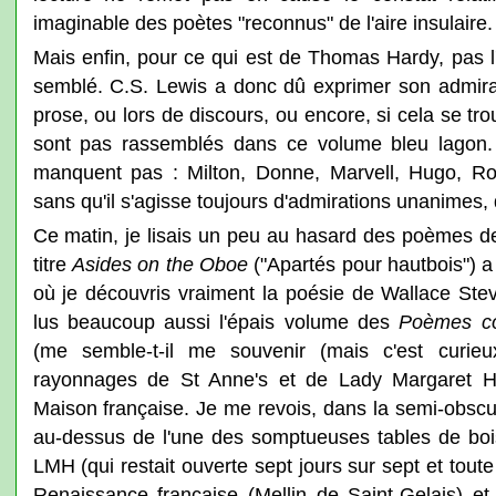
imaginable des poètes "reconnus" de l'aire insulaire.
Mais enfin, pour ce qui est de Thomas Hardy, pas l'
semblé. C.S. Lewis a donc dû exprimer son admirat
prose, ou lors de discours, ou encore, si cela se t
sont pas rassemblés dans ce volume bleu lagon. 
manquent pas : Milton, Donne, Marvell, Hugo, Roy
sans qu'il s'agisse toujours d'admirations unanimes, d
Ce matin, je lisais un peu au hasard des poèmes d
titre
Asides on the Oboe
("Apartés pour hautbois") a
où je découvris vraiment la poésie de Wallace Ste
lus beaucoup aussi l'épais volume des
Poèmes c
(me semble-t-il me souvenir (mais c'est curieux
rayonnages de St Anne's et de Lady Margaret Hal
Maison française. Je me revois, dans la semi-obscu
au-dessus de l'une des somptueuses tables de bois
LMH (qui restait ouverte sept jours sur sept et toute 
Renaissance française (Mellin de Saint-Gelais) e