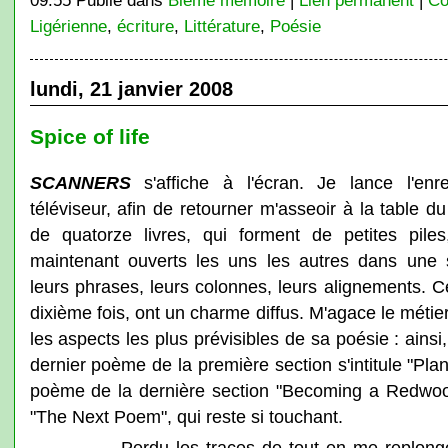
09:55 Publié dans
Blême mêmoire
|
Lien permanent
|
Co
Ligérienne
,
écriture
,
Littérature
,
Poésie
lundi, 21 janvier 2008
Spice of life
SCANNERS
s'affiche à l'écran. Je lance l'enre
téléviseur, afin de retourner m'asseoir à la table 
de quatorze livres, qui forment de petites piles
maintenant ouverts les uns les autres dans une s
leurs phrases, leurs colonnes, leurs alignements. C
dixième fois, ont un charme diffus. M'agace le métie
les aspects les plus prévisibles de sa poésie : ains
dernier poème de la première section s'intitule "Pla
poème de la dernière section "Becoming a Redwood".
"The Next Poem", qui reste si touchant.
-------------- Perdu les traces de tout en me repl