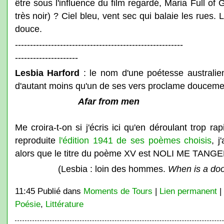
être sous l'influence du film regardé, Maria Full o
très noir) ? Ciel bleu, vent sec qui balaie les rues. L
douce.
-------------------------------------------------------- 
---------------------
Lesbia Harford
: le nom d'une poétesse australien
d'autant moins qu'un de ses vers proclame douceme
Afar from men
Me croira-t-on si j'écris ici qu'en déroulant trop 
reproduite
l'édition 1941 de ses poèmes choisis
, 
alors que le titre du poème XV est NOLI ME TANG
(Lesbia : loin des hommes.
When is a door
11:45 Publié dans
Moments de Tours
|
Lien permanent
|
Poésie
,
Littérature