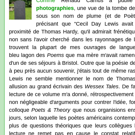
Comme
Renaud Camus a publié
photographies
, une vue de la tombe de
sous son nom de plume (et de Poète
précisant que "Cecil Day Lewis avai
proximité de Thomas Hardy, qu'il admirait frénétiq
non sans l'avoir cherché dans les rayonnages de l
trouvent la plupart de mes ouvrages de langu
bleu lagon des
Poems
que ma mère m'avait ramené 
d'un de ses séjours à Bristol. Outre que la poésie d
à peu près aucun souvenir, j'étais tout de même ra
Lewis ne semble mentionner le nom de Thomas 
allusion au grand écrivain des
Wessex
Tales
. De f
lecture de ce volume m'a donné, rétrospectivement 
non négligeable d'arguments pour contrer l'idée, f
colloque
Poets & Theory
que nous organisions ens
jours, selon laquelle les poètes américains contem
plus de questions théoriques que leurs collègues b
lecture ne remet pas en cause le constat relat