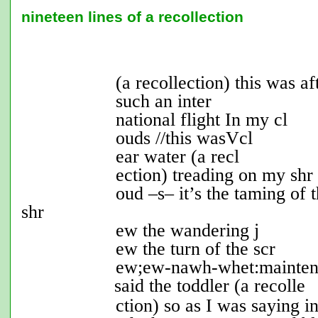
nineteen lines of a recollection
(a recollection) this was aft
such an inter
national flight In my cl
ouds //this was
V
cl
ear water (a recl
ection) treading on my shr
oud –s– it’s the taming of 
shr
ew the wandering j
ew the turn of the scr
ew;ew-nawh-whet:maintena
said the toddler (a recolle
ction) so as I was saying i