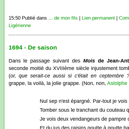
15:50 Publié dans
... de mon fils
|
Lien permanent
|
Comm
Ligérienne
1694 - De saison
Dans le passage suivant des
Mois
de Jean-Ant
seconde moitié du XVIIIème siècle injustement tomb
(
or, que serait-ce aussi si c'était en ceptembre 
grappe, la voilà, la jolie grappe. (Non, non,
Astolphe 
Nul sep n'est épargné. Par-tout je vois
Tomber sous le tranchant du couteau qu
Je vois deux vendangeurs de pampre 
Et du jus des raisins goutte à goutte b