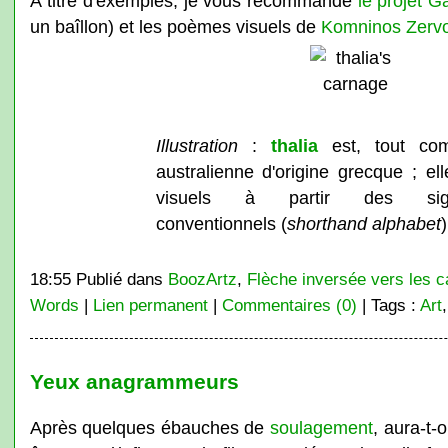
À titre d'exemples, je vous recommande
le projet G
un baîllon) et les poèmes visuels de
Komninos Zerv
Illustration
:
thalia
est, tout co
australienne d'origine grecque ; 
visuels à partir des sign
conventionnels (
shorthand alphabet
)
18:55 Publié dans
BoozArtz
,
Flèche inversée vers les c
Words
|
Lien permanent
|
Commentaires (0)
| Tags :
Art
Yeux anagrammeurs
Après quelques ébauches de
soulagement
, aura-t-