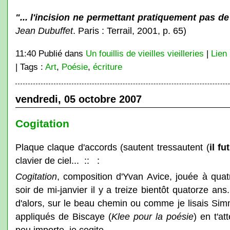
"... l'incision ne permettant pratiquement pas de
Jean Dubuffet
. Paris : Terrail, 2001, p. 65)
11:40 Publié dans
Un fouillis de vieilles vieilleries
|
Lien
| Tags :
Art
,
Poésie
,
écriture
vendredi, 05 octobre 2007
Cogitation
Plaque claque d'accords (sautent tressautent (
il f
clavier de ciel... :: :
Cogitation
, composition d'Yvan Avice, jouée à qua
soir de mi-janvier il y a treize bientôt quatorze ans
d'alors, sur le beau chemin ou comme je lisais Si
appliqués de Biscaye (
Klee pour la poésie
) en t'at
peu importe, je cogite.