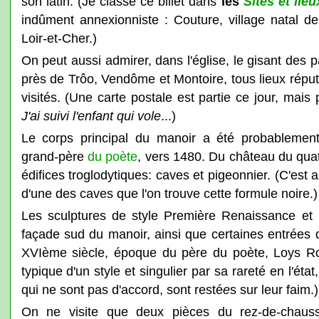
son latin. (Je classe ce billet dans
les
Sites et lieu
indûment annexionniste : Couture, village natal d
Loir-et-Cher.)
On peut aussi admirer, dans l'église, le gisant des 
près de Trôo, Vendôme et Montoire, tous lieux répu
visités. (Une carte postale est partie ce jour, mais
J'ai suivi l'enfant qui vole
...)
Le corps principal du manoir a été probablement 
grand-père
du poète
, vers 1480. Du château du quat
édifices troglodytiques: caves et pigeonnier. (C'est 
d'une des caves que l'on trouve cette formule noire.)
Les sculptures de style Première Renaissance et le
façade sud du manoir, ainsi que certaines entrées 
XVIème siècle, époque du père du poète, Loys Ron
typique d'un style et singulier par sa rareté en l'état
qui ne sont pas d'accord, sont resté
e
s sur leur faim.)
On ne visite que deux pièces du rez-de-chauss