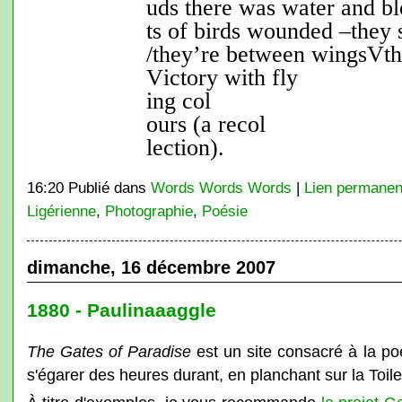
uds there was water and bl
ts of birds wounded –they 
/they’re between wings
V
th
V
ictory with fly
ing col
ours (a recol
lection).
16:20 Publié dans
Words Words Words
|
Lien permanen
Ligérienne
,
Photographie
,
Poésie
dimanche, 16 décembre 2007
1880 - Paulinaaaggle
The Gates of Paradise
est un site consacré à la poés
s'égarer des heures durant, en planchant sur la Toile.