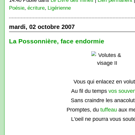
14:40 Publié dans
Le Livre des mines
|
Lien permanent
Poésie
,
écriture
,
Ligérienne
mardi, 02 octobre 2007
La Possonnière, face endormie
Vous qui enlacez en volu
Au fil du temps
vos souven
Sans craindre les anacolu
Promptes, du
tuffeau
aux me
L'oeil ne pourra vous soute