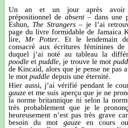
Un an et un jour après avoir d
prépositionnel de
absent
– dans une p
Eshun,
The Strangers
– je l’ai retro
page du livre formidable de Jamaica K
lire,
Mr Potter
. Et le lendemain d
consacré aux écritures féminines de
duquel j’ai noté au tableau la diff
poodle
et
puddle,
je trouve le mot
pudd
de Kincaid, alors que je pense ne pas a
le mot
puddle
depuis une éternité.
Hier aussi, j’ai vérifié pendant le cou
gauze
et me suis aperçu que je ne pron
la norme britannique ni selon la norm
très probablement que je le prononç
heureusement n’est pas très grave car
besoin du mot
gauze
en cours ou 