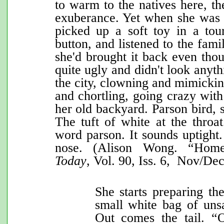
to warm to the natives here, t
exuberance. Yet when she was l
picked up a soft toy in a tour
button, and listened to the fam
she'd brought it back even thou
quite ugly and didn't look anythi
the city, clowning and mimickin
and chortling, going crazy with
her old backyard. Parson bird,
The tuft of white at the throat
word parson. It sounds uptight.
nose. (Alison Wong. “Ho
Today
, Vol. 90, Iss. 6, Nov/De
She starts preparing the
small white bag of unsa
Out comes the tail. “O