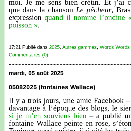
moi. Je me sens bien crétin. Et j’ai 
que dans la chanson
Le pêcheur
, Bras
expression
quand il nomme l’ondine 
poisson »
.
17:21 Publié dans
2025
,
Autres gammes
,
Words Words
Commentaires (0)
mardi, 05 août 2025
05082025 (fontaines Wallace)
Il y a trois jours, une amie Facebook –
davantage à l’époque des blogs, le s
si je m’en souviens bien
– a publié un
fontaine Wallace peinte en rose, s’éton
Toujours aussi cuistre, j’ai cité les tro