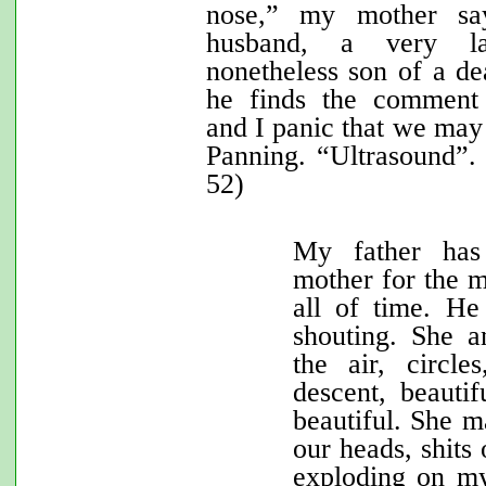
nose,” my mother sa
husband, a very la
nonetheless son of a dea
he finds the comment 
and I panic that we may 
Panning. “Ultrasound”
52)
My father has
mother for the m
all of time. He
shouting. She a
the air, circle
descent, beauti
beautiful. She m
our heads, shits 
exploding on my