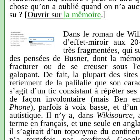
chose qu’on a oublié quand on n’a auc
su ? [
Ouvrir sur
la mêmoire
.]
Dans le roman de Will S
d’effet-miroir aux 20
très fragmentées, qui 
des pensées de Busner, dont la mémoi
fracturer ou de se creuser sous l'
galopant. De fait, la plupart des sites
retiennent de la palilalie que son cara
s’agit d’un tic consistant à répéter se
de façon involontaire (mais Ben en
Phone
), parfois à voix basse, et d’u
autistique. Il n’y a, dans
Wikisource
,
terme en français, et une seule en angla
il s’agirait d’un toponyme du continen
n’a toutefois pas confirmé Googl