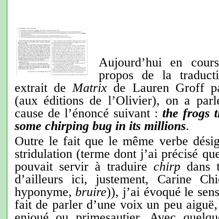
Aujourd’hui en cours
propos de la traducti
extrait de
Matrix
de Lauren Groff pa
(aux éditions de l’Olivier), on a pa
cause de l’énoncé suivant :
the frogs 
some chirping bug in its millions
.
Outre le fait que le même verbe désig
stridulation (terme dont j’ai précisé que
pouvait servir à traduire
chirp
dans t
d’ailleurs ici, justement, Carine C
hyponyme,
bruire
)), j’ai évoqué le sen
fait de parler d’une voix un peu aiguë,
enjoué ou primesautier. Avec quelqu