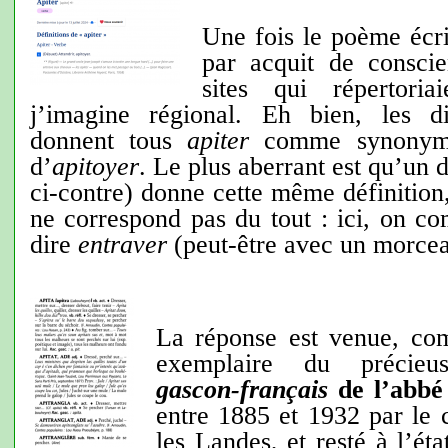
Une fois le poème écrit,
par acquit de conscie
sites qui répertori
j’imagine régional. Eh bien, les di
donnent tous
apiter
comme synonyme 
d’
apitoyer
. Le plus aberrant est qu’un d
ci-contre) donne cette même définition,
ne correspond pas du tout : ici, on c
dire
entraver
(peut-être avec un morcea
La réponse est venue, c
exemplaire du précie
gascon-français
de l’abbé
entre 1885 et 1932 par le 
les Landes, et resté à l’ét