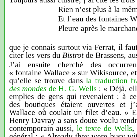
Rien n’est plus à la mê
Et l’eau des fontaines W
Pleure après le marchan
que je connais surtout via Ferrat, il fau
citer les vers du
Bistrot
de Brassens, aus
J’ai ensuite cherché des occurren
« fontaine Wallace » sur Wikisource, et
qu’elle se trouve dans
la traduction f
des mondes
de H. G. Wells
: « Déjà, ell
emplies de gens qui revenaient ; à ce
des boutiques étaient ouvertes et j
Wallace où coulait un filet d’eau. » E
Henry Davray a sans doute voulu rendre
contemporain aussi,
le texte de Wells
,
général : « Already they were busy wit