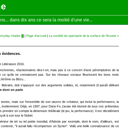
ne
... dans dix ans ce sera la moitié d'une vie...
eryday chador ▓
|
Page d'accueil
|
La société du spectacle de la surface de l'écume »
s évidences.
e Littérature 2016.
nchonnes, réactionnaires dira-t-on, mais pas à ce concert d'avis péremptoires de la
e ce qu'ils ne connaissent pas. Sur les réseaux sociaux fleurissent les bons mots
 Jérôme ou Bézu...
r littéraire, doit s'appuyer sur des arguments solides, et, notamment (il paraît délirant
e dont on parle
.
 textes, mais sur l'ensemble de son œuvre de créateur, qui inclut la performance, la
 évidemment. Déjà, en 1997, pour Dario Fo, j'avais été étonné de tous ces prétendus
s prendre en compte la dimension théâtrale (le jeu, la performance). Il est décidément
eçoit à son tour le Nobel.
rieur de tel ou tel poète mondial, d'Adonis par exemple, dont le nom, d'ailleurs, est
e contexte
, “il aurait fallu récompenser un Syrien”. Voilà une belle connaissance de ce