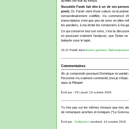
qu'elles ont eue au Kenya.
Nuruddin Farah fait dire à un de ses pers
poet
).
Or, Farah vient d'une culture où la poésie
extraordinairement codifiée, n'a commencé d
transcriptions n'ont que peu de sens en elles-mêm
les paroliers, à ma droite les romanciers à ma g
Ce qui conserve tout son sens, c'est la discussion
en poussant vraiment l'analyse), que Dylan ne m
balayée sous le tapis.
16:11 Publié dans
Autres gammes
,
Nathantipastoral
Commentaires
Ah, je comprends pourquoi Dominique en parlait ce
Personne n'a vraiment commenté (moi je n'étais p
dans la Pléiade!
Écrit par : VS | jeudi, 13 octobre 2016
Tu n'es pas sur les mêmes réseaux que moi, alors
de remarques acerbes et ironiques ("Le Goncour
Écrit par :
Guillaume
| vendredi, 14 octobre 2016