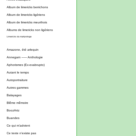
Album de limericks berrichons
Album de limericks ligériens
Album de limericks meurthois
Albums de limericks non ligériens
Limericks du martyrologe
Amazone, été arlequin
Annegarn ––– Anthologie
Aphorismes (Ex-exabrupto)
Autant le temps
Autoportraiture
Autres gammes
Balayages
Blême mêmoire
BoozArtz
Buandes
Ce qui m'advient
Ce texte n'existe pas