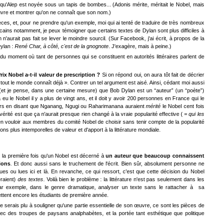
ce qu'Alep est noyée sous un tapis de bombes... (Adonis mérite, méritait le Nobel, mais
uvre et montrer qu'on ne connaît que son nom.)
pièces, et, pour ne prendre qu'un exemple, moi qui ai tenté de traduire de très nombreux
ains notamment, je peux témoigner que certains textes de Dylan sont plus difficiles à
'aurait pas fait se lever le moindre sourcil. (Sur Facebook, j'ai écrit, à propos de la
Dylan :
René Char, à côté, c'est de la gnognote
. J'exagère, mais à peine.)
ir du moment où tant de personnes qui se constituent en autorités littéraires parlent de
Prix Nobel a-t-il valeur de prescription ?
Si on répond oui, on aura tôt fait de décrier
tout le monde connaît déjà ». Contrer un tel argument est aisé. Ainsi, cédant moi aussi
 (et je pense, dans une certaine mesure) que Bob Dylan est un “auteur” (un “poète”)
 eu le Nobel il y a plus de vingt ans, et il doit y avoir 200 personnes en France qui le
ntiers en disant que Nganang, Ngugi ou Raharimanana auraient
mérité
le Nobel cent fois
rité est que ça n'aurait presque rien changé à la vraie popularité effective ( =
qui les
n vouloir aux membres du comité Nobel de choisir sans tenir compte de la popularité
ons plus intemporelles de valeur et d'apport à la littérature mondiale.
, la première fois qu'un Nobel est décerné à
un auteur que beaucoup connaissent
ions
. Et donc aussi sans le truchement de l'écrit. Bien sûr, absolument personne ne
es ou lues ici et là. En revanche, ce qui ressort, c'est que cette décision du Nobel
eraient)
des textes
. Voilà bien le problème : la littérature n'est pas seulement dans les
ar exemple, dans le genre dramatique, analyser un texte sans le rattacher à sa
ttent encore les étudiants de première année.
me serais plu à souligner qu'une partie essentielle de son œuvre, ce sont les pièces de
ec des troupes de paysans analphabètes, et la portée tant esthétique que politique