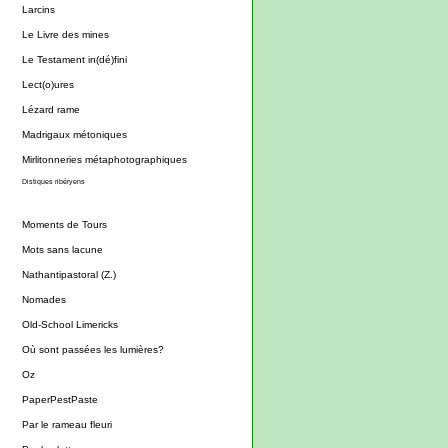
Larcins
Le Livre des mines
Le Testament in(dé)fini
Lect(o)ures
Lézard rame
Madrigaux métoniques
Mirlitonneries métaphotographiques
Distiques ribéryens
Moments de Tours
Mots sans lacune
Nathantipastoral (Z.)
Nomades
Old-School Limericks
Où sont passées les lumières?
Oz
PaperPestPaste
Par le rameau fleuri