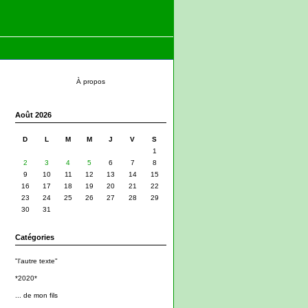
À propos
Août 2026
D
L
M
M
J
V
S
1
2
3
4
5
6
7
8
9
10
11
12
13
14
15
16
17
18
19
20
21
22
23
24
25
26
27
28
29
30
31
Catégories
"l'autre texte"
*2020*
... de mon fils