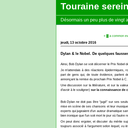
Touraine serei
Désormais un peu plus de vingt ans
« ▓ a common ev
jeudi, 13 octobre 2016
Dylan & le Nobel. De quelques fausse
Ainsi, Bob Dylan se voit décerner le Prix Nobel d
Je m'attendais à des réactions épidermiques, ro
part de gens qui, de toute évidence, parlent d
annonçant la remise du prochain Prix Nobel à C.
Une discussion sur la littérature, et sur la valeu
d'avoir à le souligner)
sur la connaissance de c
Bob Dylan ne doit pas être “jugé” sur ses seuls
mise en scène de ses chansons et leur musique,
experts qui jugeaient d'un auteur dramatique san
bien ironique que l'un soit mort le jour où l'autre r
On peut donc ergoter, et discuter du mérite supé
toujours associé à l'argument selon lequel,
vu l