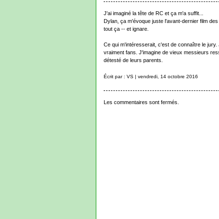
J'ai imaginé la tête de RC et ça m'a suffit...
Dylan, ça m'évoque juste l'avant-dernier film des f
tout ça -- et ignare.
Ce qui m'intéresserait, c'est de connaître le jury
vraiment fans. J'imagine de vieux messieurs res
détesté de leurs parents.
Écrit par : VS | vendredi, 14 octobre 2016
Les commentaires sont fermés.