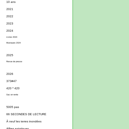
10 ans
2021
2022
2023
2024
Livres 2024
Musiques 2024
2025
Revue de presse
2026
373#47
420 * 420
Sac en rente
5005 pas
66 SECONDES DE LECTURE
À neuf les terres inondées
Affres extatiques