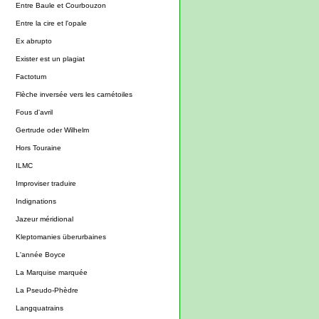
Entre Baule et Courbouzon
Entre la cire et l'opale
Ex abrupto
Exister est un plagiat
Factotum
Flèche inversée vers les carnétoiles
Fous d'avril
Gertrude oder Wilhelm
Hors Touraine
ILMC
Improviser traduire
Indignations
Jazeur méridional
Kleptomanies überurbaines
L'année Boyce
La Marquise marquée
La Pseudo-Phèdre
Langquatrains