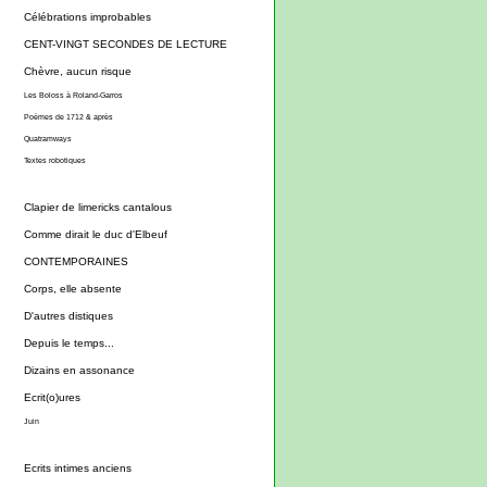
Célébrations improbables
CENT-VINGT SECONDES DE LECTURE
Chèvre, aucun risque
Les Boloss à Roland-Garros
Poèmes de 1712 & après
Quatramways
Textes robotiques
Clapier de limericks cantalous
Comme dirait le duc d'Elbeuf
CONTEMPORAINES
Corps, elle absente
D'autres distiques
Depuis le temps...
Dizains en assonance
Ecrit(o)ures
Juin
Ecrits intimes anciens