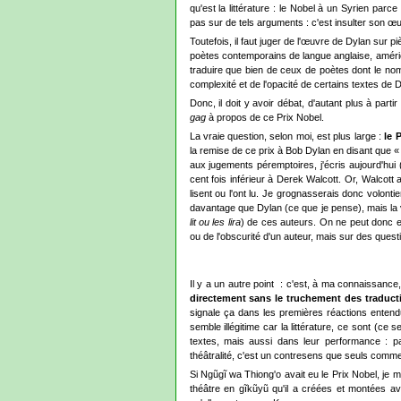
qu'est la littérature : le Nobel à un Syrien par
pas sur de tels arguments : c'est insulter son œ
Toutefois, il faut juger de l'œuvre de Dylan sur 
poètes contemporains de langue anglaise, améric
traduire que bien de ceux de poètes dont le nom n
complexité et de l'opacité de certains textes de 
Donc, il doit y avoir débat, d'autant plus à part
gag
à propos de ce Prix Nobel.
La vraie question, selon moi, est plus large :
le 
la remise de ce prix à Bob Dylan en disant que « 
aux jugements péremptoires, j'écris aujourd'hui
cent fois inférieur à Derek Walcott. Or, Walcott a
lisent ou l'ont lu. Je grognasserais donc volo
davantage que Dylan (ce que je pense), mais la vé
lit ou les lira
) de ces auteurs. On ne peut donc e
ou de l'obscurité d'un auteur, mais sur des questi
Il y a un autre point : c'est, à ma connaissance
directement sans le truchement des traduct
signale ça dans les premières réactions entendu
semble illégitime car la littérature, ce sont (ce s
textes, mais aussi dans leur performance : p
théâtralité, c'est un contresens que seuls comme
Si Ngũgĩ wa Thiong'o avait eu le Prix Nobel, je 
théâtre en
gĩkũyũ
qu'il a créées et montées av