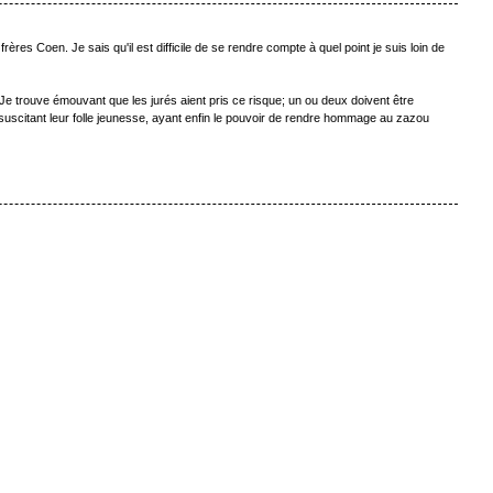
rères Coen. Je sais qu'il est difficile de se rendre compte à quel point je suis loin de
. Je trouve émouvant que les jurés aient pris ce risque; un ou deux doivent être
suscitant leur folle jeunesse, ayant enfin le pouvoir de rendre hommage au zazou