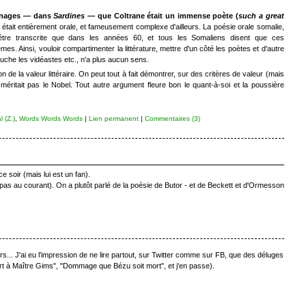
onnages — dans
Sardines
— que Coltrane était un immense poète (
such a great
 était entièrement orale, et fameusement complexe d'ailleurs. La poésie orale somalie,
'être transcrite que dans les années 60, et tous les Somaliens disent que ces
es. Ainsi, vouloir compartimenter la littérature, mettre d'un côté les poètes et d'autre
auche les vidéastes etc., n'a plus aucun sens.
 de la valeur littéraire. On peut tout à fait démontrer, sur des critères de valeur (mais
éritait pas le Nobel. Tout autre argument fleure bon le quant-à-soi et la poussière
 (Z.)
,
Words Words Words
|
Lien permanent
|
Commentaires (3)
 soir (mais lui est un fan).
as au courant). On a plutôt parlé de la poésie de Butor - et de Beckett et d'Ormesson
... J'ai eu l'impression de ne lire partout, sur Twitter comme sur FB, que des déluges
t à Maître Gims", "Dommage que Bézu soit mort", et j'en passe).