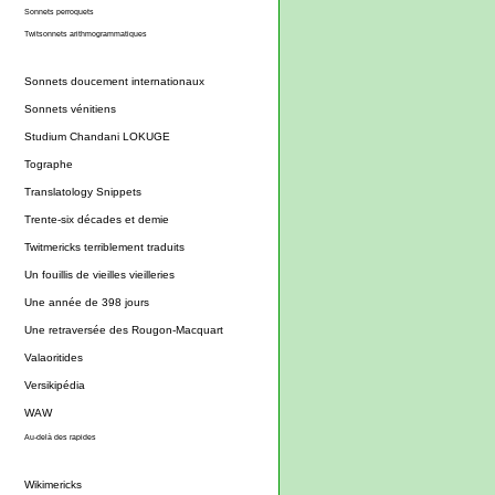
Sonnets perroquets
Twitsonnets arithmogrammatiques
Sonnets doucement internationaux
Sonnets vénitiens
Studium Chandani LOKUGE
Tographe
Translatology Snippets
Trente-six décades et demie
Twitmericks terriblement traduits
Un fouillis de vieilles vieilleries
Une année de 398 jours
Une retraversée des Rougon-Macquart
Valaoritides
Versikipédia
WAW
Au-delà des rapides
Wikimericks