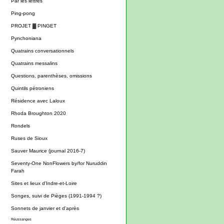
Par les lettres
Ping-pong
PROJET ▓ PINGET
Pynchoniana
Quatrains conversationnels
Quatrains messalins
Questions, parenthèses, omissions
Quintils pétroniens
Résidence avec Laloux
Rhoda Broughton 2020
Rondels
Ruses de Sioux
Sauver Maurice (journal 2016-7)
Seventy-One NonFlowers by/for Nuruddin
Farah
Sites et lieux d'Indre-et-Loire
Songes, suivi de Pièges (1991-1994 ?)
Sonnets de janvier et d'après
Réussanges