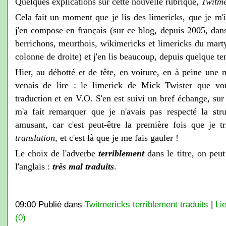
Quelques explications sur cette nouvelle rubrique,
Twitme
Cela fait un moment que je lis des limericks, que je m'i
j'en compose en français (sur ce blog, depuis 2005, dans 
berrichons, meurthois, wikimericks et limericks du mart
colonne de droite) et j'en lis beaucoup, depuis quelque te
Hier, au débotté et de tête, en voiture, en à peine une m
venais de lire : le limerick de Mick Twister que v
traduction et en V.O. S'en est suivi un bref échange, sur
m'a fait remarquer que je n'avais pas respecté la s
amusant, car c'est peut-être la première fois que je 
translation
, et c'est là que je me fais gauler !
Le choix de l'adverbe
terriblement
dans le titre, on pe
l'anglais :
très mal traduits
.
09:00 Publié dans
Twitmericks terriblement traduits
|
Li
(0)