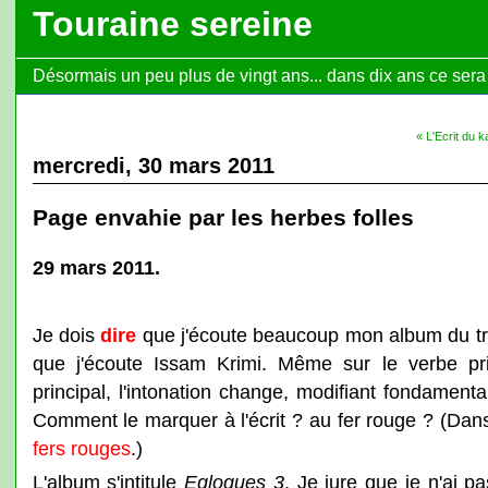
Touraine sereine
Désormais un peu plus de vingt ans... dans dix ans ce sera l
« L'Ecrit du 
mercredi, 30 mars 2011
Page envahie par les herbes folles
29 mars 2011.
Je dois
dire
que j'écoute beaucoup mon album du tr
que j'écoute Issam Krimi. Même sur le verbe prin
principal, l'intonation change, modifiant fondamen
Comment le marquer à l'écrit ? au fer rouge ? (Dans
fers rouges
.)
L'album s'intitule
Eglogues 3
. Je jure que je n'ai p