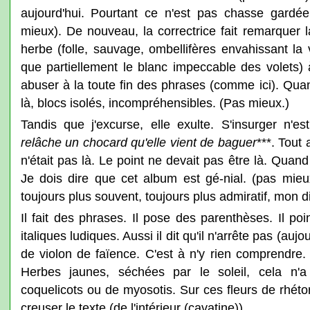
aujourd'hui. Pourtant ce n'est pas chasse gardée
mieux). De nouveau, la correctrice fait remarquer l
herbe (folle, sauvage, ombellifères envahissant la
que partiellement le blanc impeccable des volets)
abuser à la toute fin des phrases (comme ici). Qua
là, blocs isolés, incompréhensibles. (Pas mieux.)
Tandis que j'excurse, elle exulte. S'insurger n'e
relâche un chocard qu'elle vient de baguer
***. Tout
n'était pas là. Le point ne devait pas être là. Qua
Je dois dire que cet album est gé-nial. (pas mieux
toujours plus souvent, toujours plus admiratif, mon d
Il fait des phrases. Il pose des parenthèses. Il po
italiques ludiques. Aussi il dit qu'il n'arrête pas (aujo
de violon de faïence. C'est à n'y rien comprendre.
Herbes jaunes, séchées par le soleil, cela n'a
coquelicots ou de myosotis. Sur ces fleurs de rhétori
creuser le texte (de l'intérieur (cavatine)).