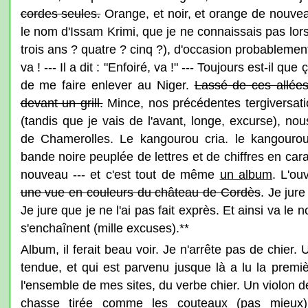
cordes seules.
Orange, et noir, et orange de nouvea
le nom d'Issam Krimi, que je ne connaissais pas lorsq
trois ans ? quatre ? cinq ?), d'occasion probablement,
va ! --- Il a dit : "Enfoiré, va !" --- Toujours est-il qu
de me faire enlever au Niger.
Lassé de ces allées
devant un grill.
Mince, nos précédentes tergiversat
(tandis que je vais de l'avant, longe, excurse), no
de Chamerolles. Le kangourou cria. le kangourou
bande noire peuplée de lettres et de chiffres en ca
nouveau --- et c'est tout de même
un album
. L'ou
une vue en couleurs du château de Cordès
. Je jure
Je jure que je ne l'ai pas fait exprès. Et ainsi va le 
s'enchaînent (mille excuses).**
Album, il ferait beau voir. Je n'arrête pas de chier.
tendue, et qui est parvenu jusque là a lu la premi
l'ensemble de mes sites, du verbe chier. Un violon de
chasse tirée comme les couteaux (pas mieux),