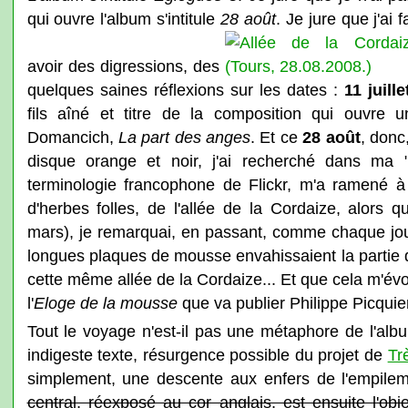
qui ouvre l'album s'intitule
28 août
. Je jure que j'ai f
avoir des digressions, des
quelques saines réflexions sur les dates :
11 juille
fils aîné et titre de la composition qui ouvre
Domancich,
La part des anges
. Et ce
28 août
, donc,
disque orange et noir, j'ai recherché dans ma 
terminologie francophone de Flickr, m'a ramené à
d'herbes folles, de l'allée de la Cordaize, alors q
mars), je remarquai, en passant, comme chaque jour
longues plaques de mousse envahissaient la partie de
cette même allée de la Cordaize... Et que cela m'évoq
l'
Eloge de la mousse
que va publier Philippe Picquier.
Tout le voyage n'est-il pas une métaphore de l'alb
indigeste texte, résurgence possible du projet de
Tr
simplement, une descente aux enfers de l'empil
central, réexposé au cor anglais, est ensuite l'obj