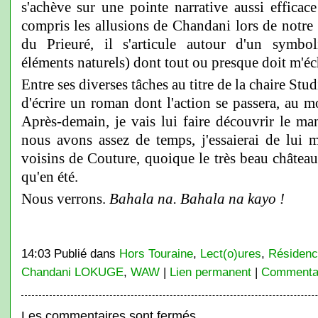
s'achève sur une pointe narrative aussi efficace
compris les allusions de Chandani lors de notre
du Prieuré, il s'articule autour d'un symbo
éléments naturels) dont tout ou presque doit m'éc
Entre ses diverses tâches au titre de la chaire 
d'écrire un roman dont l'action se passera, au m
Après-demain, je vais lui faire découvrir le ma
nous avons assez de temps, j'essaierai de lui m
voisins de Couture, quoique le très beau châtea
qu'en été.
Nous verrons.
Bahala na. Bahala na kayo !
(The M
14:03 Publié dans
Hors Touraine
,
Lect(o)ures
,
Résidenc
Chandani LOKUGE
,
WAW
|
Lien permanent
|
Commentai
Les commentaires sont fermés.