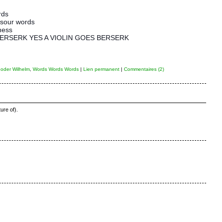
rds
 sour words
ness
BERSERK YES A VIOLIN GOES BERSERK
 oder Wilhelm
,
Words Words Words
|
Lien permanent
|
Commentaires (2)
ure of).