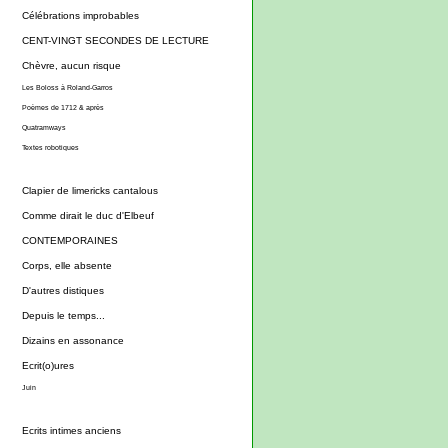
Célébrations improbables
CENT-VINGT SECONDES DE LECTURE
Chèvre, aucun risque
Les Boloss à Roland-Garros
Poèmes de 1712 & après
Quatramways
Textes robotiques
Clapier de limericks cantalous
Comme dirait le duc d'Elbeuf
CONTEMPORAINES
Corps, elle absente
D'autres distiques
Depuis le temps...
Dizains en assonance
Ecrit(o)ures
Juin
Ecrits intimes anciens