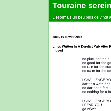
Touraine serei
Désormais un peu plus de vingt ans
lundi, 19 janvier 2015
Lines Written In A Derelict Pub After
Indeed
no pluck for the 
no good for the g
no rain for the cr
no swim for the s
I CHALLENGE YO
dart this word and
no dart for a fart
no nothing for a fa
I CHALLENGE Y
I FEAR YOU
go AWAY