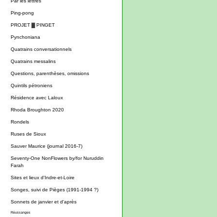
Par les lettres
Ping-pong
PROJET ▓ PINGET
Pynchoniana
Quatrains conversationnels
Quatrains messalins
Questions, parenthèses, omissions
Quintils pétroniens
Résidence avec Laloux
Rhoda Broughton 2020
Rondels
Ruses de Sioux
Sauver Maurice (journal 2016-7)
Seventy-One NonFlowers by/for Nuruddin
Farah
Sites et lieux d'Indre-et-Loire
Songes, suivi de Pièges (1991-1994 ?)
Sonnets de janvier et d'après
Réussanges