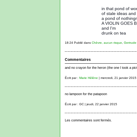
i
n that pond of wo
of stale ideas and
a pond of nothing
A VIOLIN GOES 
and I'm
drunk on tea
18:24 Publié dans
Chèvre, aucun risque
,
Gertrude
Commentaires
and no crayon for the heron (the one I took a pict
Écrit par :
Marie Hélène
| mercredi, 21 janvier 2015
no lampoon for the patapoon
Écrit par : GC | jeudi, 22 janvier 2015
Les commentaires sont fermés.