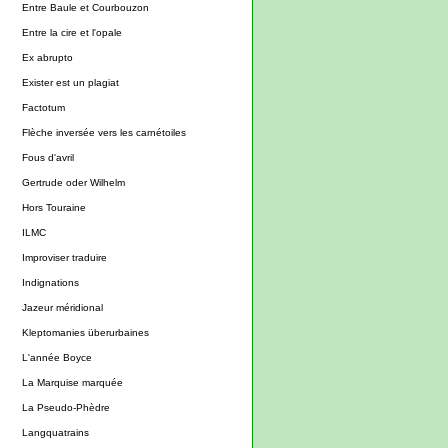
Entre Baule et Courbouzon
Entre la cire et l'opale
Ex abrupto
Exister est un plagiat
Factotum
Flèche inversée vers les carnétoiles
Fous d'avril
Gertrude oder Wilhelm
Hors Touraine
ILMC
Improviser traduire
Indignations
Jazeur méridional
Kleptomanies überurbaines
L'année Boyce
La Marquise marquée
La Pseudo-Phèdre
Langquatrains