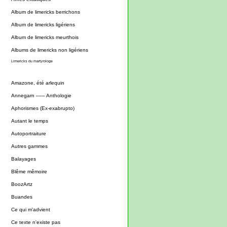
Album de limericks berrichons
Album de limericks ligériens
Album de limericks meurthois
Albums de limericks non ligériens
Limericks du martyrologe
Amazone, été arlequin
Annegarn ––– Anthologie
Aphorismes (Ex-exabrupto)
Autant le temps
Autoportraiture
Autres gammes
Balayages
Blême mêmoire
BoozArtz
Buandes
Ce qui m'advient
Ce texte n'existe pas