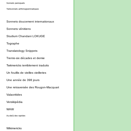
Sonnets perroquets
Twitsonnets arithmogrammatiques
Sonnets doucement internationaux
Sonnets vénitiens
Studium Chandani LOKUGE
Tographe
Translatology Snippets
Trente-six décades et demie
Twitmericks terriblement traduits
Un fouillis de vieilles vieilleries
Une année de 398 jours
Une retraversée des Rougon-Macquart
Valaoritides
Versikipédia
WAW
Au-delà des rapides
Wikimericks