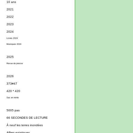
10 ans
2021
2022
2023
2024
Livres 2024
Musiques 2024
2025
Revue de presse
2026
373#47
420 * 420
Sac en rente
5005 pas
66 SECONDES DE LECTURE
À neuf les terres inondées
Affres extatiques