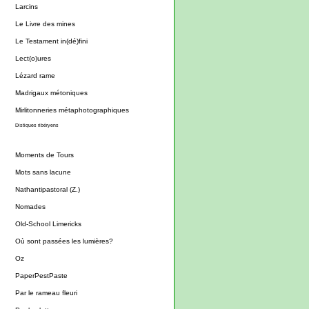
Larcins
Le Livre des mines
Le Testament in(dé)fini
Lect(o)ures
Lézard rame
Madrigaux métoniques
Mirlitonneries métaphotographiques
Distiques ribéryens
Moments de Tours
Mots sans lacune
Nathantipastoral (Z.)
Nomades
Old-School Limericks
Où sont passées les lumières?
Oz
PaperPestPaste
Par le rameau fleuri