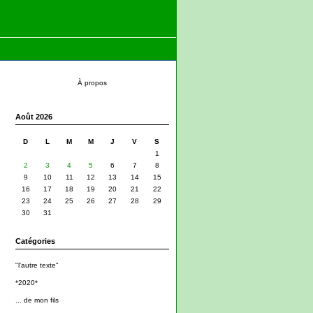
À propos
Août 2026
D
L
M
M
J
V
S
1
2
3
4
5
6
7
8
9
10
11
12
13
14
15
16
17
18
19
20
21
22
23
24
25
26
27
28
29
30
31
Catégories
"l'autre texte"
*2020*
... de mon fils