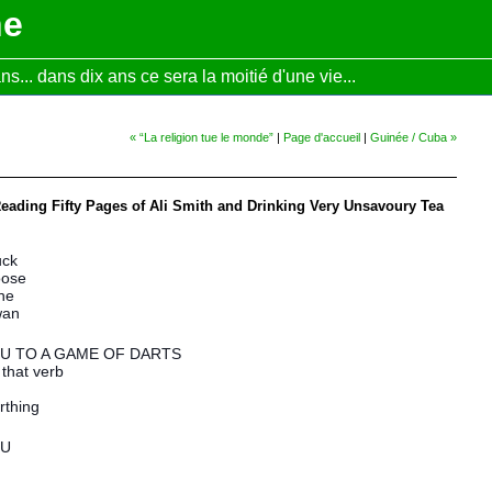
ne
... dans dix ans ce sera la moitié d'une vie...
« “La religion tue le monde”
|
Page d'accueil
|
Guinée / Cuba »
 Reading Fifty Pages of Ali Smith and Drinking Very Unsavoury Tea
duck
oose
ane
wan
U TO A GAME OF DARTS
 that verb
rthing
OU