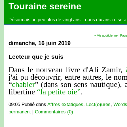
Touraine sereine
Désormais un peu plus de vingt ans... dans dix ans ce sera l
« Vie quotidienne
|
Page
dimanche, 16 juin 2019
Lecteur que je suis
Dans le nouveau livre d'Ali Zamir,
j'ai pu découvrir, entre autres, le no
“
chabler
” (dans son sens nautique), a
libertine
“la petite oie”
.
09:05 Publié dans
Affres extatiques
,
Lect(o)ures
,
Words
permanent
|
Commentaires (0)