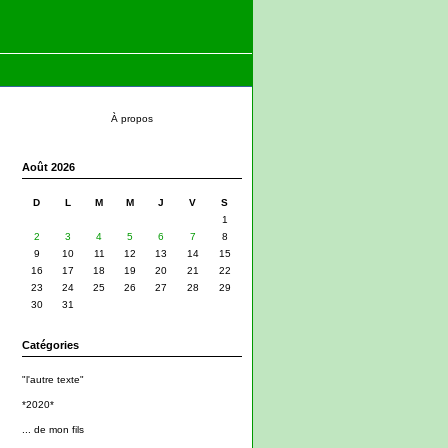
À propos
Août 2026
D
L
M
M
J
V
S
1
2
3
4
5
6
7
8
9
10
11
12
13
14
15
16
17
18
19
20
21
22
23
24
25
26
27
28
29
30
31
Catégories
"l'autre texte"
*2020*
... de mon fils