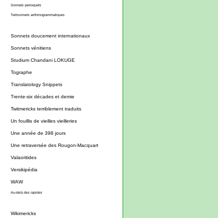
Sonnets perroquets
Twitsonnets arithmogrammatiques
Sonnets doucement internationaux
Sonnets vénitiens
Studium Chandani LOKUGE
Tographe
Translatology Snippets
Trente-six décades et demie
Twitmericks terriblement traduits
Un fouillis de vieilles vieilleries
Une année de 398 jours
Une retraversée des Rougon-Macquart
Valaoritides
Versikipédia
WAW
Au-delà des rapides
Wikimericks