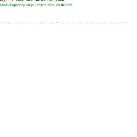
angereux.. trouvé aussi sur une miséricorde.
006/05/14/pannoy-un-jeu-calibre-pour-les-ffe.html