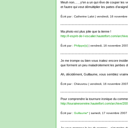
Meuh non.... , y'en a un qui rêve de couper les 
et l'autre qui veut démultiplier les pattes d'arai
Écrit par : Catherine Lalot | vendredi, 16 novembr
Ma photo est plus jolie que la tienne !
http://l-esprit-de-l-escalier.hautetfort.com/archi
Écrit par :
Philippe[s]
| vendredi, 16 novembre 200
Je me trompe ou bien vous traitez encore insidie
que forment un peu maladroitement les jambes d
Ah, décidément, Guillaume, vous semblez vraime
Écrit par : Chieuvrou | vendredi, 16 novembre 200
Pour comprendre la tournure ironique du comment
http://tourainesereine.hautetfort.com/archive/2
Écrit par :
Guillaume*
| samedi, 17 novembre 2007