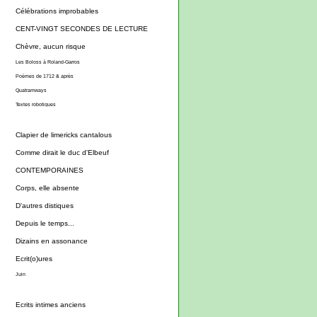
Célébrations improbables
CENT-VINGT SECONDES DE LECTURE
Chèvre, aucun risque
Les Boloss à Roland-Garros
Poèmes de 1712 & après
Quatramways
Textes robotiques
Clapier de limericks cantalous
Comme dirait le duc d'Elbeuf
CONTEMPORAINES
Corps, elle absente
D'autres distiques
Depuis le temps...
Dizains en assonance
Ecrit(o)ures
Juin
Ecrits intimes anciens