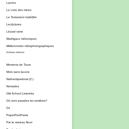
Larcins
Le Livre des mines
Le Testament in(dé)fini
Lect(o)ures
Lézard rame
Madrigaux métoniques
Mirlitonneries métaphotographiques
Distiques ribéryens
Moments de Tours
Mots sans lacune
Nathantipastoral (Z.)
Nomades
Old-School Limericks
Où sont passées les lumières?
Oz
PaperPestPaste
Par le rameau fleuri