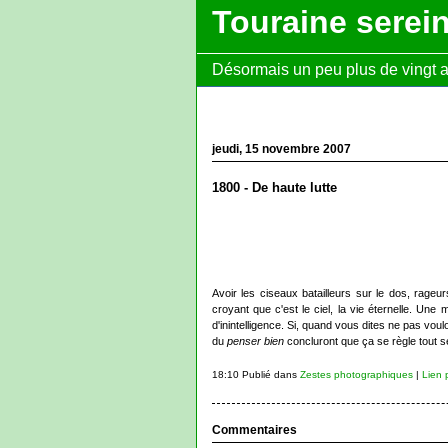
Touraine serei
Désormais un peu plus de vingt ans
jeudi, 15 novembre 2007
1800 - De haute lutte
Avoir les ciseaux batailleurs sur le dos, rageu
croyant que c'est le ciel, la vie éternelle. Une
d'inintelligence. Si, quand vous dites ne pas vo
du
penser bien
concluront que ça se règle tout s
18:10 Publié dans
Zestes photographiques
|
Lien 
Commentaires