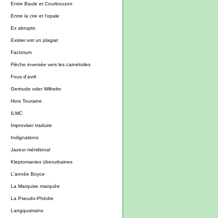
Entre Baule et Courbouzon
Entre la cire et l'opale
Ex abrupto
Exister est un plagiat
Factotum
Flèche inversée vers les carnétoiles
Fous d'avril
Gertrude oder Wilhelm
Hors Touraine
ILMC
Improviser traduire
Indignations
Jazeur méridional
Kleptomanies überurbaines
L'année Boyce
La Marquise marquée
La Pseudo-Phèdre
Langquatrains