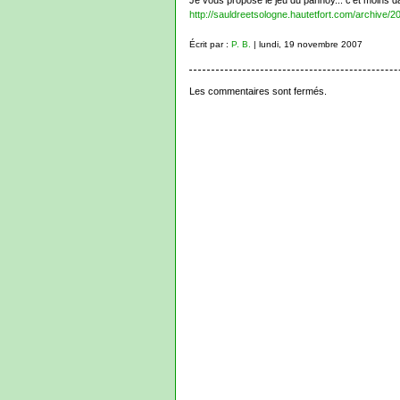
Je vous propose le jeu du pannoy... c’et moins d
http://sauldreetsologne.hautetfort.com/archive/2
Écrit par :
P. B.
| lundi, 19 novembre 2007
Les commentaires sont fermés.