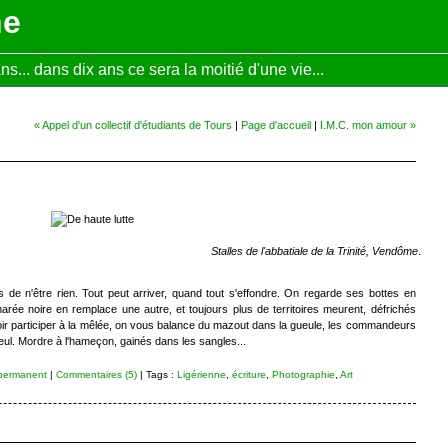
ne
... dans dix ans ce sera la moitié d'une vie...
« Appel d'un collectif d'étudiants de Tours
|
Page d'accueil
|
I.M.C. mon amour »
Stalles de l'abbatiale de la Trinité, Vendôme
.
rs de n'être rien. Tout peut arriver, quand tout s'effondre. On regarde ses bottes en
 marée noire en remplace une autre, et toujours plus de territoires meurent, défrichés
uloir participer à la mêlée, on vous balance du mazout dans la gueule, les commandeurs
eul. Mordre à l'hameçon, gainés dans les sangles...
permanent
|
Commentaires (5)
| Tags :
Ligérienne
,
écriture
,
Photographie
,
Art