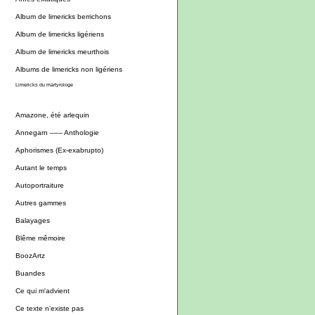
Album de limericks berrichons
Album de limericks ligériens
Album de limericks meurthois
Albums de limericks non ligériens
Limericks du martyrologe
Amazone, été arlequin
Annegarn ––– Anthologie
Aphorismes (Ex-exabrupto)
Autant le temps
Autoportraiture
Autres gammes
Balayages
Blême mêmoire
BoozArtz
Buandes
Ce qui m'advient
Ce texte n'existe pas