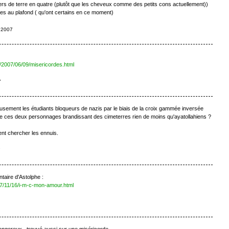
vers de terre en quatre (plutôt que les cheveux comme des petits cons actuellement))
gnées au plafond ( qu'ont certains en ce moment)
e 2007
ve/2007/06/09/misericordes.html
7
usement les étudiants bloqueurs de nazis par le biais de la croix gammée inversée
e ces deux personnages brandissant des cimeterres rien de moins qu'ayatollahiens ?
nt chercher les ennuis.
7
aire d'Astolphe :
007/11/16/i-m-c-mon-amour.html