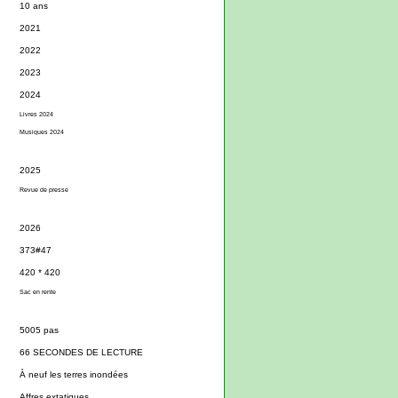
10 ans
2021
2022
2023
2024
Livres 2024
Musiques 2024
2025
Revue de presse
2026
373#47
420 * 420
Sac en rente
5005 pas
66 SECONDES DE LECTURE
À neuf les terres inondées
Affres extatiques