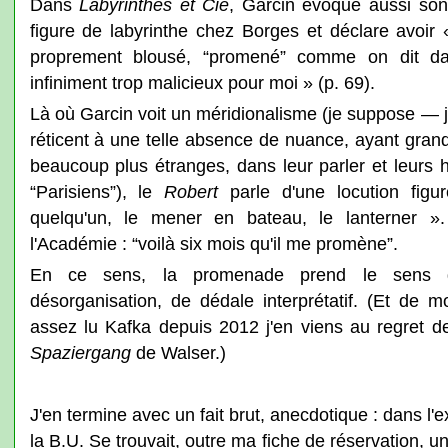
Dans
Labyrinthes et Cie
, Garcin évoque aussi son 
figure de labyrinthe chez Borges et déclare avoir 
proprement blousé, “promené” comme on dit d
infiniment trop malicieux pour moi » (p. 69).
Là où Garcin voit un méridionalisme (je suppose — j
réticent à une telle absence de nuance, ayant gran
beaucoup plus étranges, dans leur parler et leurs 
“Parisiens”), le
Robert
parle d'une locution figur
quelqu'un, le mener en bateau, le lanterner ».
l'Académie : “voilà six mois qu'il me promène”.
En ce sens, la promenade prend le sens d
désorganisation, de dédale interprétatif. (Et de
assez lu Kafka depuis 2012 j'en viens au regret d
Spaziergang
de Walser.)
J'en termine avec un fait brut, anecdotique : dans l'
la B.U. Se trouvait, outre ma fiche de réservation, 