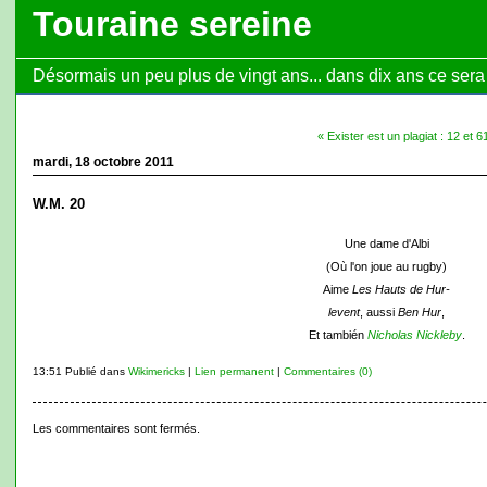
Touraine sereine
Désormais un peu plus de vingt ans... dans dix ans ce sera l
« Exister est un plagiat : 12 et 6
mardi, 18 octobre 2011
W.M. 20
Une dame d'Albi
(Où l'on joue au rugby)
Aime
Les Hauts de Hur-
levent
, aussi
Ben Hur
,
Et también
Nicholas Nickleby
.
13:51 Publié dans
Wikimericks
|
Lien permanent
|
Commentaires (0)
Les commentaires sont fermés.