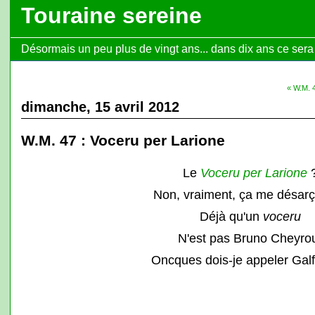
Touraine sereine
Désormais un peu plus de vingt ans... dans dix ans ce sera l
« W.M. 4
dimanche, 15 avril 2012
W.M. 47 : Voceru per Larione
Le
Voceru per Larione
Non, vraiment, ça me désar
Déjà qu'un
voceru
N'est pas Bruno Cheyro
Oncques dois-je appeler Galf
.