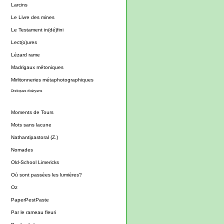
Larcins
Le Livre des mines
Le Testament in(dé)fini
Lect(o)ures
Lézard rame
Madrigaux métoniques
Mirlitonneries métaphotographiques
Distiques ribéryens
Moments de Tours
Mots sans lacune
Nathantipastoral (Z.)
Nomades
Old-School Limericks
Où sont passées les lumières?
Oz
PaperPestPaste
Par le rameau fleuri