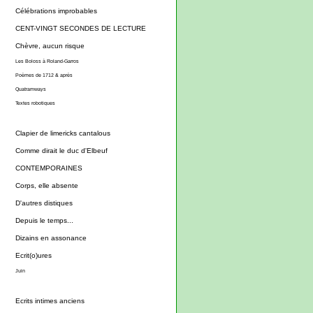
Célébrations improbables
CENT-VINGT SECONDES DE LECTURE
Chèvre, aucun risque
Les Boloss à Roland-Garros
Poèmes de 1712 & après
Quatramways
Textes robotiques
Clapier de limericks cantalous
Comme dirait le duc d'Elbeuf
CONTEMPORAINES
Corps, elle absente
D'autres distiques
Depuis le temps...
Dizains en assonance
Ecrit(o)ures
Juin
Ecrits intimes anciens