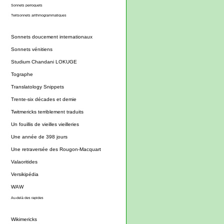
Sonnets perroquets
Twitsonnets arithmogrammatiques
Sonnets doucement internationaux
Sonnets vénitiens
Studium Chandani LOKUGE
Tographe
Translatology Snippets
Trente-six décades et demie
Twitmericks terriblement traduits
Un fouillis de vieilles vieilleries
Une année de 398 jours
Une retraversée des Rougon-Macquart
Valaoritides
Versikipédia
WAW
Au-delà des rapides
Wikimericks