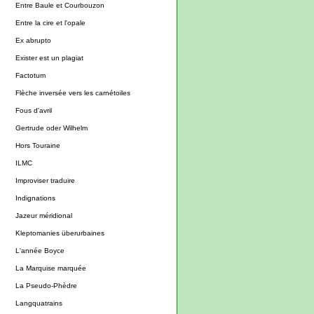
Entre Baule et Courbouzon
Entre la cire et l'opale
Ex abrupto
Exister est un plagiat
Factotum
Flèche inversée vers les carnétoiles
Fous d'avril
Gertrude oder Wilhelm
Hors Touraine
ILMC
Improviser traduire
Indignations
Jazeur méridional
Kleptomanies überurbaines
L'année Boyce
La Marquise marquée
La Pseudo-Phèdre
Langquatrains