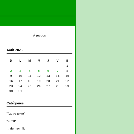
À propos
Août 2026
D
L
M
M
J
V
S
1
2
3
4
5
6
7
8
9
10
11
12
13
14
15
16
17
18
19
20
21
22
23
24
25
26
27
28
29
30
31
Catégories
"l'autre texte"
*2020*
... de mon fils