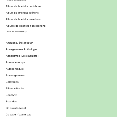
Album de limericks berrichons
Album de limericks ligériens
Album de limericks meurthois
Albums de limericks non ligériens
Limericks du martyrologe
Amazone, été arlequin
Annegarn ––– Anthologie
Aphorismes (Ex-exabrupto)
Autant le temps
Autoportraiture
Autres gammes
Balayages
Blême mêmoire
BoozArtz
Buandes
Ce qui m'advient
Ce texte n'existe pas