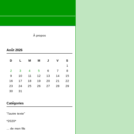
À propos
Août 2026
D
L
M
M
J
V
S
1
2
3
4
5
6
7
8
9
10
11
12
13
14
15
16
17
18
19
20
21
22
23
24
25
26
27
28
29
30
31
Catégories
"l'autre texte"
*2020*
... de mon fils