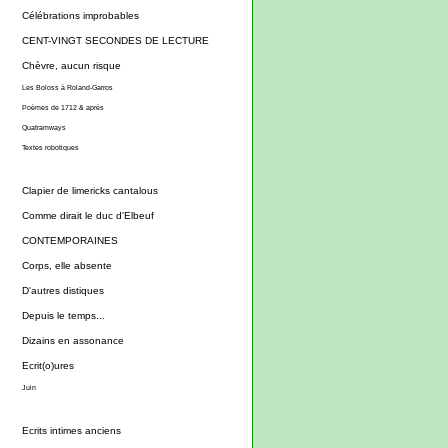
Célébrations improbables
CENT-VINGT SECONDES DE LECTURE
Chèvre, aucun risque
Les Boloss à Roland-Garros
Poèmes de 1712 & après
Quatramways
Textes robotiques
Clapier de limericks cantalous
Comme dirait le duc d'Elbeuf
CONTEMPORAINES
Corps, elle absente
D'autres distiques
Depuis le temps...
Dizains en assonance
Ecrit(o)ures
Juin
Ecrits intimes anciens