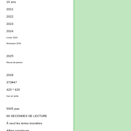
10 ans
2021
2022
2023
2024
Livres 2024
Musiques 2024
2025
Revue de presse
2026
373#47
420 * 420
Sac en rente
5005 pas
66 SECONDES DE LECTURE
À neuf les terres inondées
Affres extatiques