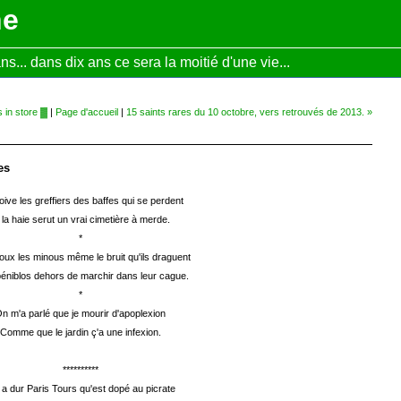
ne
... dans dix ans ce sera la moitié d'une vie...
s in store ▓
|
Page d'accueil
|
15 saints rares du 10 octobre, vers retrouvés de 2013. »
es
oive les greffiers des baffes qui se perdent
 la haie serut un vrai cimetière à merde.
*
oux les minous même le bruit qu'ils draguent
éniblos dehors de marchir dans leur cague.
*
n m'a parlé que je mourir d'apoplexion
Comme que le jardin ç'a une infexion.
**********
a dur Paris Tours qu'est dopé au picrate