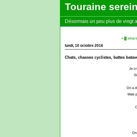
Touraine serei
Désormais un peu plus de vingt ans
« ▓ what i
lundi, 10 octobre 2016
Chats, chasses cyclistes, battes batav
Je cr
Si
On a d
Mais p
O
On 