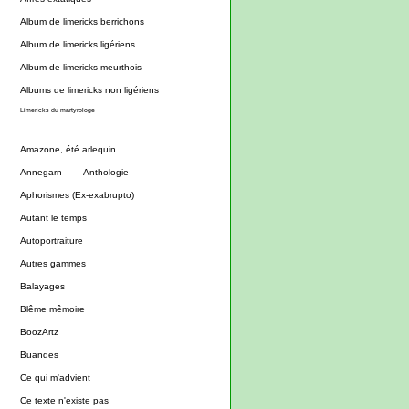
Album de limericks berrichons
Album de limericks ligériens
Album de limericks meurthois
Albums de limericks non ligériens
Limericks du martyrologe
Amazone, été arlequin
Annegarn ––– Anthologie
Aphorismes (Ex-exabrupto)
Autant le temps
Autoportraiture
Autres gammes
Balayages
Blême mêmoire
BoozArtz
Buandes
Ce qui m'advient
Ce texte n'existe pas