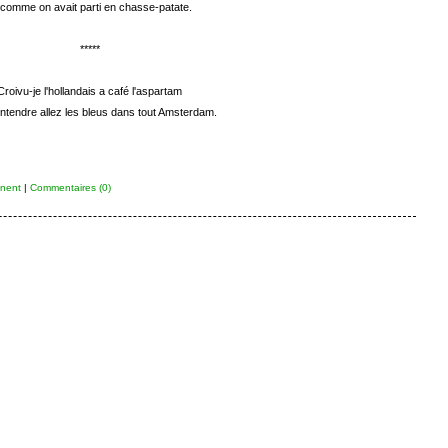
 comme on avait parti en chasse-patate.
*****
Croivu-je l'hollandais a café l'aspartam
ntendre allez les bleus dans tout Amsterdam.
nent
|
Commentaires (0)