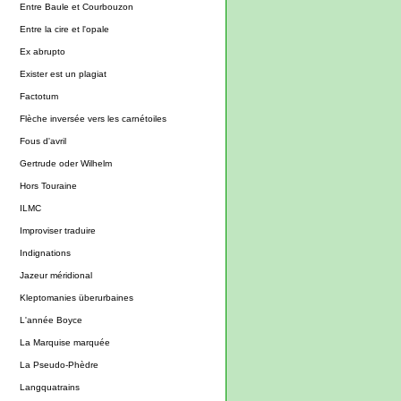
Entre Baule et Courbouzon
Entre la cire et l'opale
Ex abrupto
Exister est un plagiat
Factotum
Flèche inversée vers les carnétoiles
Fous d'avril
Gertrude oder Wilhelm
Hors Touraine
ILMC
Improviser traduire
Indignations
Jazeur méridional
Kleptomanies überurbaines
L'année Boyce
La Marquise marquée
La Pseudo-Phèdre
Langquatrains