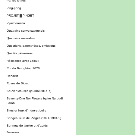
Par les lettres
Ping-pong
PROJET ▓ PINGET
Pynchoniana
Quatrains conversationnels
Quatrains messalins
Questions, parenthèses, omissions
Quintils pétroniens
Résidence avec Laloux
Rhoda Broughton 2020
Rondels
Ruses de Sioux
Sauver Maurice (journal 2016-7)
Seventy-One NonFlowers by/for Nuruddin
Farah
Sites et lieux d'Indre-et-Loire
Songes, suivi de Pièges (1991-1994 ?)
Sonnets de janvier et d'après
Réussanges