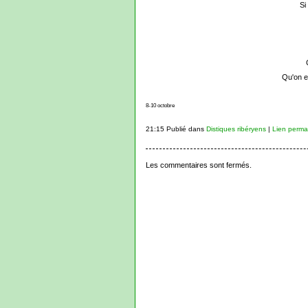
Si
Qu'on e
8-10 octobre
21:15 Publié dans
Distiques ribéryens
|
Lien perma
Les commentaires sont fermés.