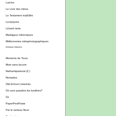
Larcins
Le Livre des mines
Le Testament in(dé)fini
Lect(o)ures
Lézard rame
Madrigaux métoniques
Mirlitonneries métaphotographiques
Distiques ribéryens
Moments de Tours
Mots sans lacune
Nathantipastoral (Z.)
Nomades
Old-School Limericks
Où sont passées les lumières?
Oz
PaperPestPaste
Par le rameau fleuri