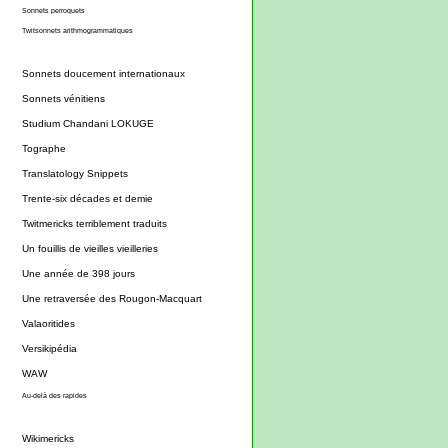
Sonnets perroquets
Twitsonnets arithmogrammatiques
Sonnets doucement internationaux
Sonnets vénitiens
Studium Chandani LOKUGE
Tographe
Translatology Snippets
Trente-six décades et demie
Twitmericks terriblement traduits
Un fouillis de vieilles vieilleries
Une année de 398 jours
Une retraversée des Rougon-Macquart
Valaoritides
Versikipédia
WAW
Au-delà des rapides
Wikimericks