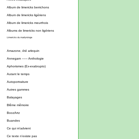
Album de limericks berrichons
Album de limericks ligériens
Album de limericks meurthois
Albums de limericks non ligériens
Limericks du martyrologe
Amazone, été arlequin
Annegarn ––– Anthologie
Aphorismes (Ex-exabrupto)
Autant le temps
Autoportraiture
Autres gammes
Balayages
Blême mêmoire
BoozArtz
Buandes
Ce qui m'advient
Ce texte n'existe pas