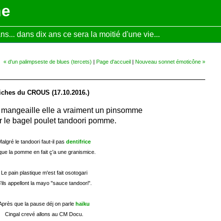
ne
... dans dix ans ce sera la moitié d'une vie...
« d'un palimpseste de blues (tercets)
|
Page d'accueil
|
Nouveau sonnet émoticône »
iches du CROUS (17.10.2016.)
angeaille elle a vraiment un pinsomme
r le bagel poulet tandoori pomme.
algré le tandoori faut-il pas
dentifrice
que la pomme en fait ç'a une granismice.
Le pain plastique m'est fait osotogari
'ils appellont la mayo "sauce tandoori".
Après que la pause déj on parle
haïku
Cingal crevé allons au CM Docu.