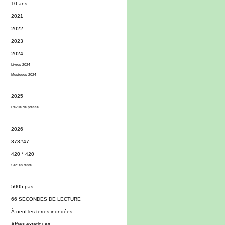
10 ans
2021
2022
2023
2024
Livres 2024
Musiques 2024
2025
Revue de presse
2026
373#47
420 * 420
Sac en rente
5005 pas
66 SECONDES DE LECTURE
À neuf les terres inondées
Affres extatiques