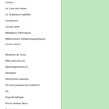
Larcins
Le Livre des mines
Le Testament in(dé)fini
Lect(o)ures
Lézard rame
Madrigaux métoniques
Mirlitonneries métaphotographiques
Distiques ribéryens
Moments de Tours
Mots sans lacune
Nathantipastoral (Z.)
Nomades
Old-School Limericks
Où sont passées les lumières?
Oz
PaperPestPaste
Par le rameau fleuri