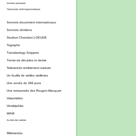
Sonnets perroquets
Twitsonnets arithmogrammatiques
Sonnets doucement internationaux
Sonnets vénitiens
Studium Chandani LOKUGE
Tographe
Translatology Snippets
Trente-six décades et demie
Twitmericks terriblement traduits
Un fouillis de vieilles vieilleries
Une année de 398 jours
Une retraversée des Rougon-Macquart
Valaoritides
Versikipédia
WAW
Au-delà des rapides
Wikimericks