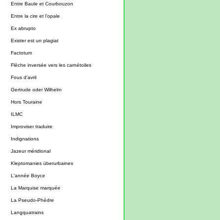
Entre Baule et Courbouzon
Entre la cire et l'opale
Ex abrupto
Exister est un plagiat
Factotum
Flèche inversée vers les carnétoiles
Fous d'avril
Gertrude oder Wilhelm
Hors Touraine
ILMC
Improviser traduire
Indignations
Jazeur méridional
Kleptomanies überurbaines
L'année Boyce
La Marquise marquée
La Pseudo-Phèdre
Langquatrains