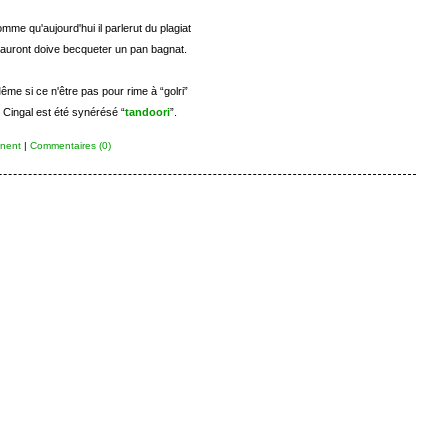
mme qu'aujourd'hui il parlerut du plagiat
l auront doive becqueter un pan bagnat.
ême si ce n'être pas pour rime à “golri”
Cingal est été synérésé “
tandoori
”.
nent
|
Commentaires (0)