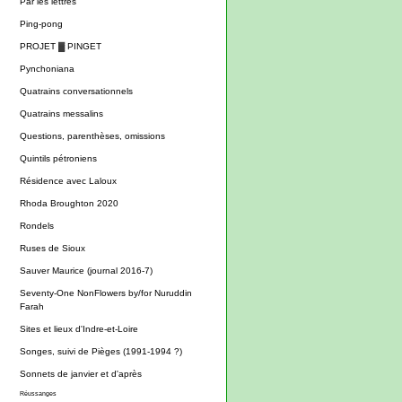
Par les lettres
Ping-pong
PROJET ▓ PINGET
Pynchoniana
Quatrains conversationnels
Quatrains messalins
Questions, parenthèses, omissions
Quintils pétroniens
Résidence avec Laloux
Rhoda Broughton 2020
Rondels
Ruses de Sioux
Sauver Maurice (journal 2016-7)
Seventy-One NonFlowers by/for Nuruddin
Farah
Sites et lieux d'Indre-et-Loire
Songes, suivi de Pièges (1991-1994 ?)
Sonnets de janvier et d'après
Réussanges