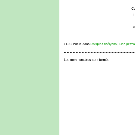
Co
I
M
14:21 Publié dans
Distiques ribéryens
|
Lien perma
Les commentaires sont fermés.