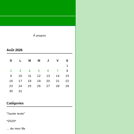
À propos
Août 2026
D
L
M
M
J
V
S
1
2
3
4
5
6
7
8
9
10
11
12
13
14
15
16
17
18
19
20
21
22
23
24
25
26
27
28
29
30
31
Catégories
"l'autre texte"
*2020*
... de mon fils