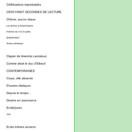
Célébrations improbables
CENT-VINGT SECONDES DE LECTURE
Chèvre, aucun risque
Les Boloss à Roland-Garros
Poèmes de 1712 & après
Quatramways
Textes robotiques
Clapier de limericks cantalous
Comme dirait le duc d'Elbeuf
CONTEMPORAINES
Corps, elle absente
D'autres distiques
Depuis le temps...
Dizains en assonance
Ecrit(o)ures
Juin
Ecrits intimes anciens