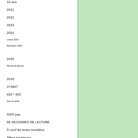
10 ans
2021
2022
2023
2024
Livres 2024
Musiques 2024
2025
Revue de presse
2026
373#47
420 * 420
Sac en rente
5005 pas
66 SECONDES DE LECTURE
À neuf les terres inondées
Affres extatiques