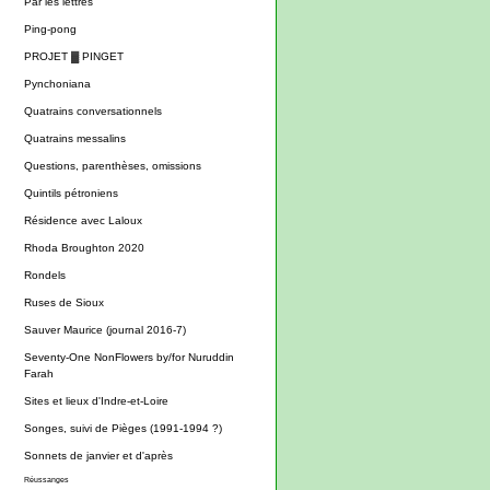
Par les lettres
Ping-pong
PROJET ▓ PINGET
Pynchoniana
Quatrains conversationnels
Quatrains messalins
Questions, parenthèses, omissions
Quintils pétroniens
Résidence avec Laloux
Rhoda Broughton 2020
Rondels
Ruses de Sioux
Sauver Maurice (journal 2016-7)
Seventy-One NonFlowers by/for Nuruddin
Farah
Sites et lieux d'Indre-et-Loire
Songes, suivi de Pièges (1991-1994 ?)
Sonnets de janvier et d'après
Réussanges