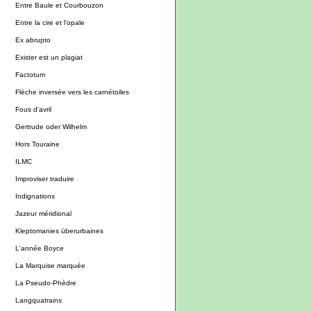
Entre Baule et Courbouzon
Entre la cire et l'opale
Ex abrupto
Exister est un plagiat
Factotum
Flèche inversée vers les carnétoiles
Fous d'avril
Gertrude oder Wilhelm
Hors Touraine
ILMC
Improviser traduire
Indignations
Jazeur méridional
Kleptomanies überurbaines
L'année Boyce
La Marquise marquée
La Pseudo-Phèdre
Langquatrains