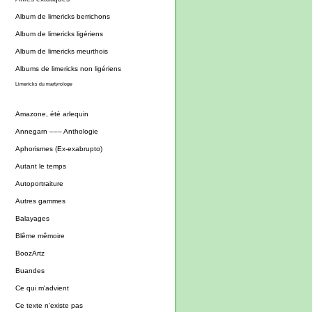
Album de limericks berrichons
Album de limericks ligériens
Album de limericks meurthois
Albums de limericks non ligériens
Limericks du martyrologe
Amazone, été arlequin
Annegarn ––– Anthologie
Aphorismes (Ex-exabrupto)
Autant le temps
Autoportraiture
Autres gammes
Balayages
Blême mêmoire
BoozArtz
Buandes
Ce qui m'advient
Ce texte n'existe pas