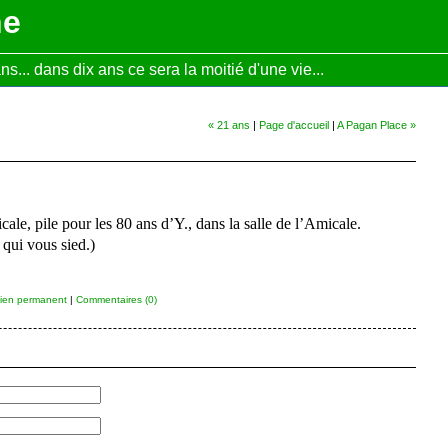
ne
... dans dix ans ce sera la moitié d'une vie...
« 21 ans
|
Page d'accueil
|
A Pagan Place »
cale, pile pour les 80 ans d’Y., dans la salle de l’Amicale.
qui vous sied.)
ien permanent
|
Commentaires (0)