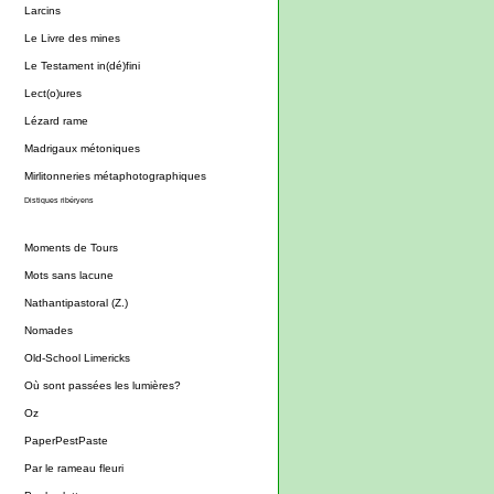
Larcins
Le Livre des mines
Le Testament in(dé)fini
Lect(o)ures
Lézard rame
Madrigaux métoniques
Mirlitonneries métaphotographiques
Distiques ribéryens
Moments de Tours
Mots sans lacune
Nathantipastoral (Z.)
Nomades
Old-School Limericks
Où sont passées les lumières?
Oz
PaperPestPaste
Par le rameau fleuri