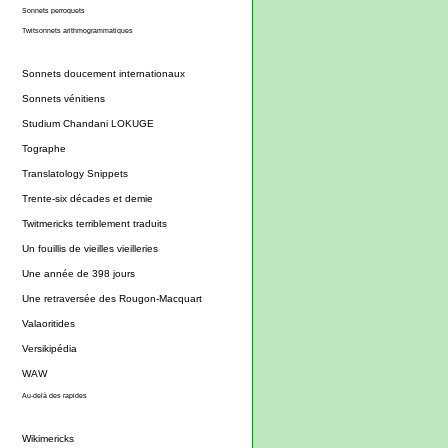
Sonnets perroquets
Twitsonnets arithmogrammatiques
Sonnets doucement internationaux
Sonnets vénitiens
Studium Chandani LOKUGE
Tographe
Translatology Snippets
Trente-six décades et demie
Twitmericks terriblement traduits
Un fouillis de vieilles vieilleries
Une année de 398 jours
Une retraversée des Rougon-Macquart
Valaoritides
Versikipédia
WAW
Au-delà des rapides
Wikimericks