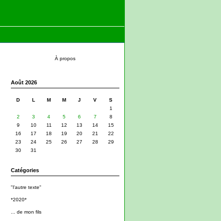
À propos
Août 2026
D
L
M
M
J
V
S
1
2
3
4
5
6
7
8
9
10
11
12
13
14
15
16
17
18
19
20
21
22
23
24
25
26
27
28
29
30
31
Catégories
"l'autre texte"
*2020*
... de mon fils