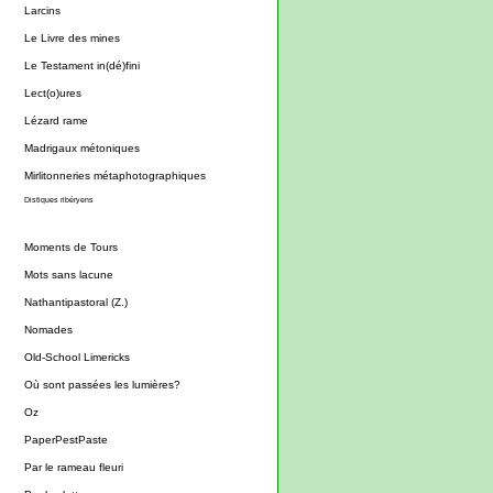
Larcins
Le Livre des mines
Le Testament in(dé)fini
Lect(o)ures
Lézard rame
Madrigaux métoniques
Mirlitonneries métaphotographiques
Distiques ribéryens
Moments de Tours
Mots sans lacune
Nathantipastoral (Z.)
Nomades
Old-School Limericks
Où sont passées les lumières?
Oz
PaperPestPaste
Par le rameau fleuri