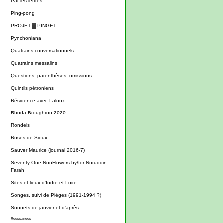
Par les lettres
Ping-pong
PROJET ▓ PINGET
Pynchoniana
Quatrains conversationnels
Quatrains messalins
Questions, parenthèses, omissions
Quintils pétroniens
Résidence avec Laloux
Rhoda Broughton 2020
Rondels
Ruses de Sioux
Sauver Maurice (journal 2016-7)
Seventy-One NonFlowers by/for Nuruddin
Farah
Sites et lieux d'Indre-et-Loire
Songes, suivi de Pièges (1991-1994 ?)
Sonnets de janvier et d'après
Réussanges