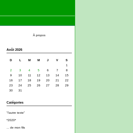
À propos
Août 2026
D
L
M
M
J
V
S
1
2
3
4
5
6
7
8
9
10
11
12
13
14
15
16
17
18
19
20
21
22
23
24
25
26
27
28
29
30
31
Catégories
"l'autre texte"
*2020*
... de mon fils