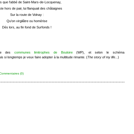
s que l'abbé de Saint-Mars-de-Locquenay,
ste hors de pair, lui flanquait des châtaignes
Sur la route de Volnay :
Qu'on virgilâtre ou homérise
Dès lors, au fin fond de Surfonds !
ste des
communes limitrophes de Bouloire
(WP), et selon le schéma
ongtemps je veux faire adopter à la multitude rimante. (
The story of my life...
)
Commentaires (0)