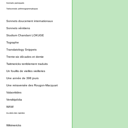
Sonnets perroquets
Twitsonnets arithmogrammatiques
Sonnets doucement internationaux
Sonnets vénitiens
Studium Chandani LOKUGE
Tographe
Translatology Snippets
Trente-six décades et demie
Twitmericks terriblement traduits
Un fouillis de vieilles vieilleries
Une année de 398 jours
Une retraversée des Rougon-Macquart
Valaoritides
Versikipédia
WAW
Au-delà des rapides
Wikimericks