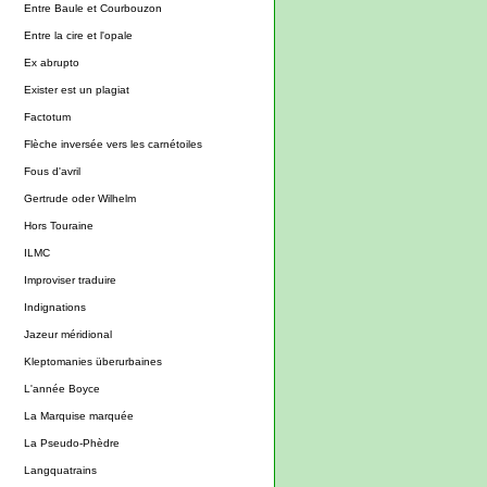
Entre Baule et Courbouzon
Entre la cire et l'opale
Ex abrupto
Exister est un plagiat
Factotum
Flèche inversée vers les carnétoiles
Fous d'avril
Gertrude oder Wilhelm
Hors Touraine
ILMC
Improviser traduire
Indignations
Jazeur méridional
Kleptomanies überurbaines
L'année Boyce
La Marquise marquée
La Pseudo-Phèdre
Langquatrains