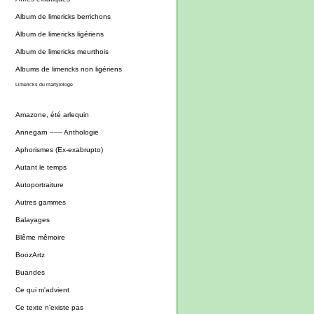
Album de limericks berrichons
Album de limericks ligériens
Album de limericks meurthois
Albums de limericks non ligériens
Limericks du martyrologe
Amazone, été arlequin
Annegarn ––– Anthologie
Aphorismes (Ex-exabrupto)
Autant le temps
Autoportraiture
Autres gammes
Balayages
Blême mêmoire
BoozArtz
Buandes
Ce qui m'advient
Ce texte n'existe pas