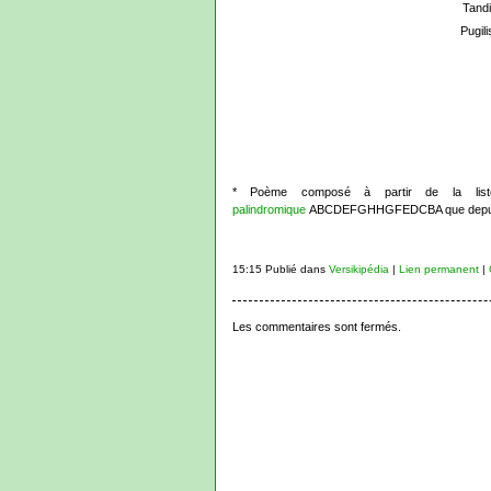
Tandi
Pugili
* Poème composé à partir de la li
palindromique
ABCDEFGHHGFEDCBA que depuis si l
15:15 Publié dans
Versikipédia
|
Lien permanent
|
Les commentaires sont fermés.