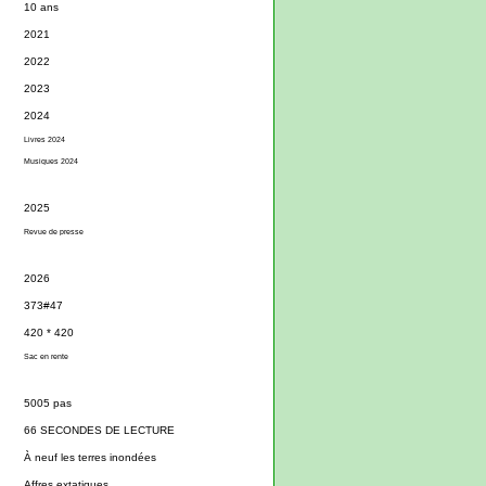
10 ans
2021
2022
2023
2024
Livres 2024
Musiques 2024
2025
Revue de presse
2026
373#47
420 * 420
Sac en rente
5005 pas
66 SECONDES DE LECTURE
À neuf les terres inondées
Affres extatiques