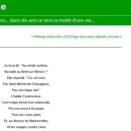
ne
... dans dix ans ce sera la moitié d'une vie...
« Mélange timbré item 223
|
Page d'accueil
|
Légende yorouba »
Je lui ai dit : "Au zénith surfons,
Ma belle du Breil-sur-Mérize ! "
Elle répondit : "Ce vol n'est,
Par Saint-Michel-de-Chavaignes,
Pas une loque née."
L'habile Coudrecieux,
Cerf-volant formé d'un violoncelle,
Prit son envol à Ecorpain
Tout son corps peint,
Et, au-dessus de Maisoncelles,
Vit les nuages coudre cieux