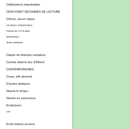
Célébrations improbables
CENT-VINGT SECONDES DE LECTURE
Chèvre, aucun risque
Les Boloss à Roland-Garros
Poèmes de 1712 & après
Quatramways
Textes robotiques
Clapier de limericks cantalous
Comme dirait le duc d'Elbeuf
CONTEMPORAINES
Corps, elle absente
D'autres distiques
Depuis le temps...
Dizains en assonance
Ecrit(o)ures
Juin
Ecrits intimes anciens