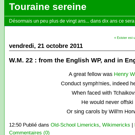
Touraine sereine
Désormais un peu plus de vingt ans... dans dix ans ce sera l
« Exister est u
vendredi, 21 octobre 2011
W.M. 22 : from the English WP, and in En
A great fellow was
Henry 
Conduct symph'nies, indeed he
When faced with Tchaikov
He would never offski
Or sing carols by Will'm Ho
12:50 Publié dans
Old-School Limericks
,
Wikimericks
|
Commentaires (0)