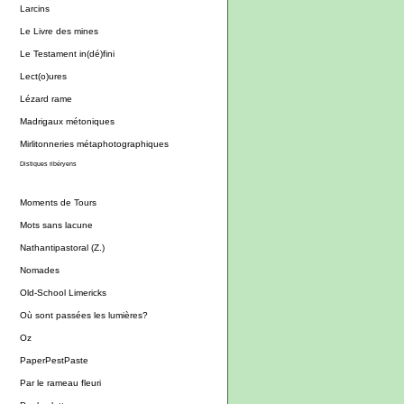
Larcins
Le Livre des mines
Le Testament in(dé)fini
Lect(o)ures
Lézard rame
Madrigaux métoniques
Mirlitonneries métaphotographiques
Distiques ribéryens
Moments de Tours
Mots sans lacune
Nathantipastoral (Z.)
Nomades
Old-School Limericks
Où sont passées les lumières?
Oz
PaperPestPaste
Par le rameau fleuri