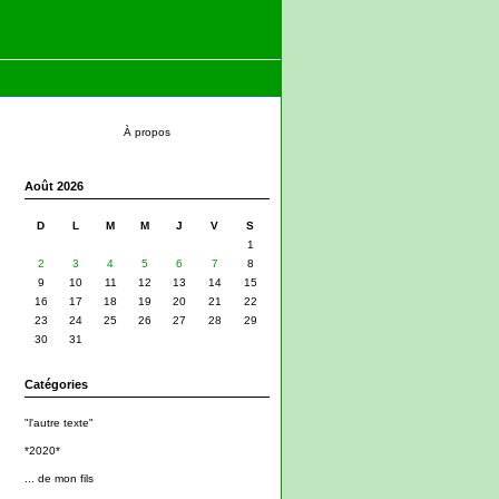
À propos
Août 2026
D
L
M
M
J
V
S
1
2
3
4
5
6
7
8
9
10
11
12
13
14
15
16
17
18
19
20
21
22
23
24
25
26
27
28
29
30
31
Catégories
"l'autre texte"
*2020*
... de mon fils