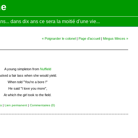
ne
... dans dix ans ce sera la moitié d'une vie...
« Poignarder le colonel
|
Page d'accueil
|
Mingus Minces »
A young simpleton from
Nuffield
sked a fair lass when she would yield.
When told "You're a bore !"
He said "I love you more",
At which the girl took to the field.
ks
|
Lien permanent
|
Commentaires (0)