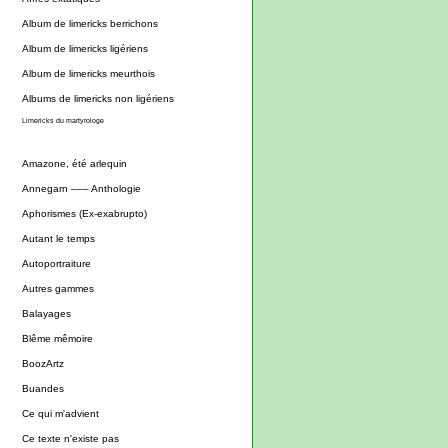
Album de limericks berrichons
Album de limericks ligériens
Album de limericks meurthois
Albums de limericks non ligériens
Limericks du martyrologe
Amazone, été arlequin
Annegarn ––– Anthologie
Aphorismes (Ex-exabrupto)
Autant le temps
Autoportraiture
Autres gammes
Balayages
Blême mêmoire
BoozArtz
Buandes
Ce qui m'advient
Ce texte n'existe pas