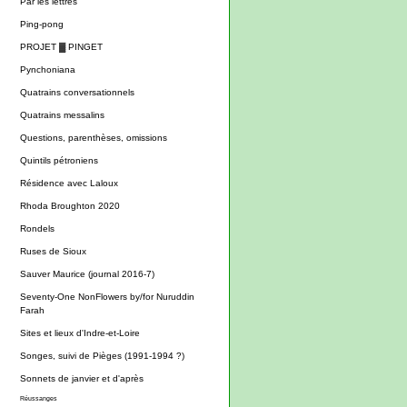
Par les lettres
Ping-pong
PROJET ▓ PINGET
Pynchoniana
Quatrains conversationnels
Quatrains messalins
Questions, parenthèses, omissions
Quintils pétroniens
Résidence avec Laloux
Rhoda Broughton 2020
Rondels
Ruses de Sioux
Sauver Maurice (journal 2016-7)
Seventy-One NonFlowers by/for Nuruddin
Farah
Sites et lieux d'Indre-et-Loire
Songes, suivi de Pièges (1991-1994 ?)
Sonnets de janvier et d'après
Réussanges