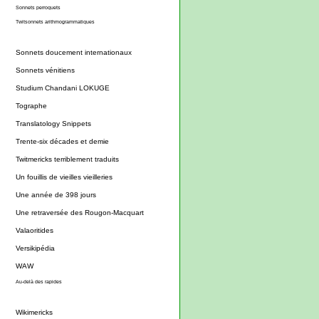
Sonnets perroquets
Twitsonnets arithmogrammatiques
Sonnets doucement internationaux
Sonnets vénitiens
Studium Chandani LOKUGE
Tographe
Translatology Snippets
Trente-six décades et demie
Twitmericks terriblement traduits
Un fouillis de vieilles vieilleries
Une année de 398 jours
Une retraversée des Rougon-Macquart
Valaoritides
Versikipédia
WAW
Au-delà des rapides
Wikimericks