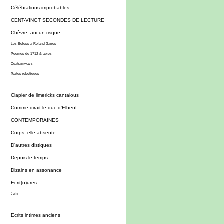
Célébrations improbables
CENT-VINGT SECONDES DE LECTURE
Chèvre, aucun risque
Les Boloss à Roland-Garros
Poèmes de 1712 & après
Quatramways
Textes robotiques
Clapier de limericks cantalous
Comme dirait le duc d'Elbeuf
CONTEMPORAINES
Corps, elle absente
D'autres distiques
Depuis le temps...
Dizains en assonance
Ecrit(o)ures
Juin
Ecrits intimes anciens