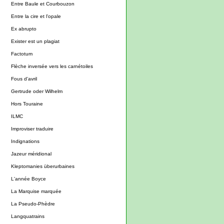
Entre Baule et Courbouzon
Entre la cire et l'opale
Ex abrupto
Exister est un plagiat
Factotum
Flèche inversée vers les carnétoiles
Fous d'avril
Gertrude oder Wilhelm
Hors Touraine
ILMC
Improviser traduire
Indignations
Jazeur méridional
Kleptomanies überurbaines
L'année Boyce
La Marquise marquée
La Pseudo-Phèdre
Langquatrains