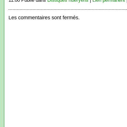
11:00 Publié dans
Distiques ribéryens
|
Lien permanent
Les commentaires sont fermés.