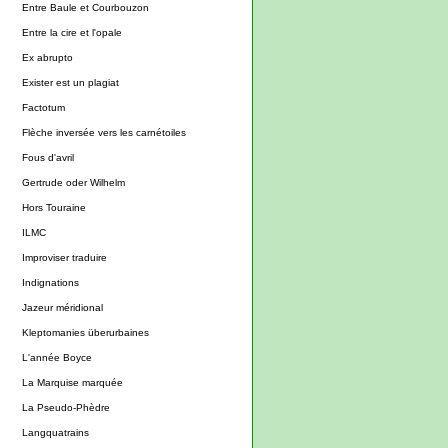
Entre Baule et Courbouzon
Entre la cire et l'opale
Ex abrupto
Exister est un plagiat
Factotum
Flèche inversée vers les carnétoiles
Fous d'avril
Gertrude oder Wilhelm
Hors Touraine
ILMC
Improviser traduire
Indignations
Jazeur méridional
Kleptomanies überurbaines
L'année Boyce
La Marquise marquée
La Pseudo-Phèdre
Langquatrains