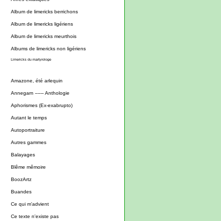
Album de limericks berrichons
Album de limericks ligériens
Album de limericks meurthois
Albums de limericks non ligériens
Limericks du martyrologe
Amazone, été arlequin
Annegarn ––– Anthologie
Aphorismes (Ex-exabrupto)
Autant le temps
Autoportraiture
Autres gammes
Balayages
Blême mêmoire
BoozArtz
Buandes
Ce qui m'advient
Ce texte n'existe pas