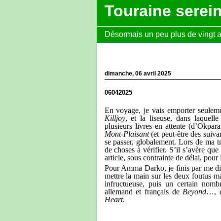
Touraine serei
Désormais un peu plus de vingt ans
dimanche, 06 avril 2025
06042025
En voyage, je vais emporter seulem
Killjoy
, et la liseuse, dans laquel
plusieurs livres en attente (d’Okparan
Mont-Plaisant
(et peut-être des suiva
se passer, globalement. Lors de ma t
de choses à vérifier. S’il s’avère que 
article, sous contrainte de délai, pour
Pour Amma Darko, je finis par me dire
mettre la main sur les deux foutus ma
infructueuse, puis un certain nomb
allemand et français de
Beyond
…, q
Heart
.