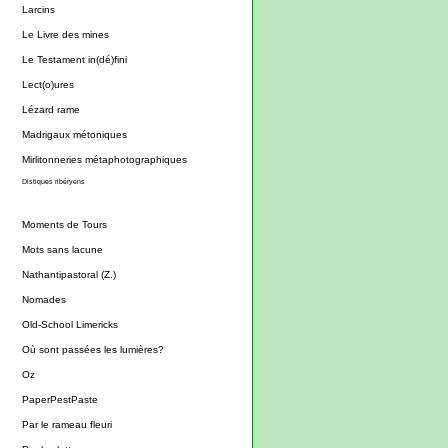
Larcins
Le Livre des mines
Le Testament in(dé)fini
Lect(o)ures
Lézard rame
Madrigaux métoniques
Mirlitonneries métaphotographiques
Distiques ribéryens
Moments de Tours
Mots sans lacune
Nathantipastoral (Z.)
Nomades
Old-School Limericks
Où sont passées les lumières?
Oz
PaperPestPaste
Par le rameau fleuri