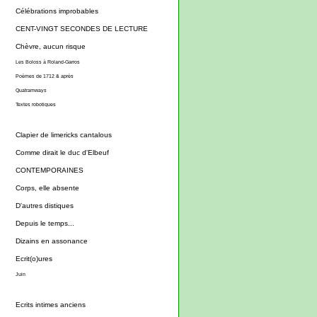
Célébrations improbables
CENT-VINGT SECONDES DE LECTURE
Chèvre, aucun risque
Les Boloss à Roland-Garros
Poèmes de 1712 & après
Quatramways
Textes robotiques
Clapier de limericks cantalous
Comme dirait le duc d'Elbeuf
CONTEMPORAINES
Corps, elle absente
D'autres distiques
Depuis le temps...
Dizains en assonance
Ecrit(o)ures
Juin
Ecrits intimes anciens