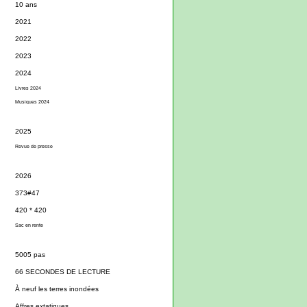
10 ans
2021
2022
2023
2024
Livres 2024
Musiques 2024
2025
Revue de presse
2026
373#47
420 * 420
Sac en rente
5005 pas
66 SECONDES DE LECTURE
À neuf les terres inondées
Affres extatiques