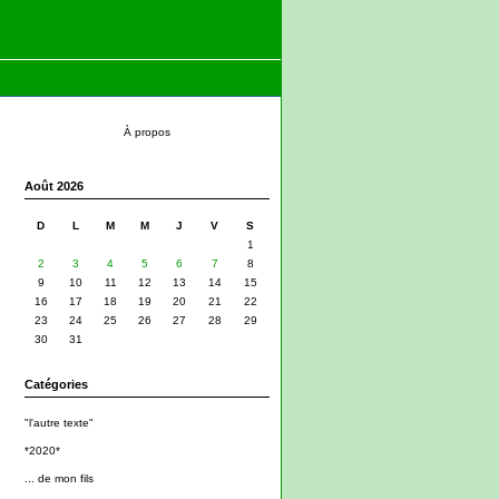
À propos
Août 2026
D
L
M
M
J
V
S
1
2
3
4
5
6
7
8
9
10
11
12
13
14
15
16
17
18
19
20
21
22
23
24
25
26
27
28
29
30
31
Catégories
"l'autre texte"
*2020*
... de mon fils