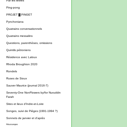
Par les lettres
Ping-pong
PROJET ▓ PINGET
Pynchoniana
Quatrains conversationnels
Quatrains messalins
Questions, parenthèses, omissions
Quintils pétroniens
Résidence avec Laloux
Rhoda Broughton 2020
Rondels
Ruses de Sioux
Sauver Maurice (journal 2016-7)
Seventy-One NonFlowers by/for Nuruddin
Farah
Sites et lieux d'Indre-et-Loire
Songes, suivi de Pièges (1991-1994 ?)
Sonnets de janvier et d'après
Réussanges