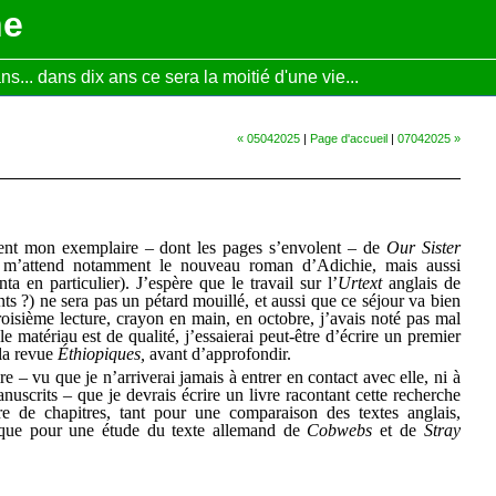
ne
... dans dix ans ce sera la moitié d'une vie...
« 05042025
|
Page d'accueil
|
07042025 »
ent mon exemplaire – dont les pages s’envolent – de
Our Sister
le m’attend notamment le nouveau roman d’Adichie, mais aussi
ta en particulier). J’espère que le travail sur l’
Urtext
anglais de
nts ?) ne sera pas un pétard mouillé, et aussi que ce séjour va bien
roisième lecture, crayon en main, en octobre, j’avais noté pas mal
le matériau est de qualité, j’essaierai peut-être d’écrire un premier
 la revue
Éthiopiques,
avant d’approfondir.
 – vu que je n’arriverai jamais à entrer en contact avec elle, ni à
nuscrits – que je devrais écrire un livre racontant cette recherche
re de chapitres, tant pour une comparaison des textes anglais,
ue pour une étude du texte allemand de
Cobwebs
et de
Stray