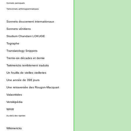
Sonnets perroquets
Twitsonnets arithmogrammatiques
Sonnets doucement internationaux
Sonnets vénitiens
Studium Chandani LOKUGE
Tographe
Translatology Snippets
Trente-six décades et demie
Twitmericks terriblement traduits
Un fouillis de vieilles vieilleries
Une année de 398 jours
Une retraversée des Rougon-Macquart
Valaoritides
Versikipédia
WAW
Au-delà des rapides
Wikimericks