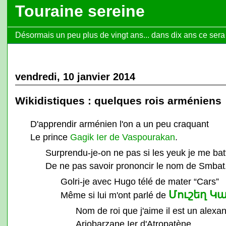
Touraine sereine
Désormais un peu plus de vingt ans... dans dix ans ce sera l
vendredi, 10 janvier 2014
Wikidistiques : quelques rois arméniens
D'apprendir arménien l'on a un peu craquant
Le prince
Gagik Ier de Vaspourakan
.
Surprendu-je-on ne pas si les yeuk je me bat
De ne pas savoir prononcir le nom de Smbat
Golri-je avec Hugo télé de mater “Cars”
Մուշեղ Կ
Même si lui m'ont parlé de
Nom de roi que j'aime il est un alexa
Ariobarzane Ier d'Atropatène.