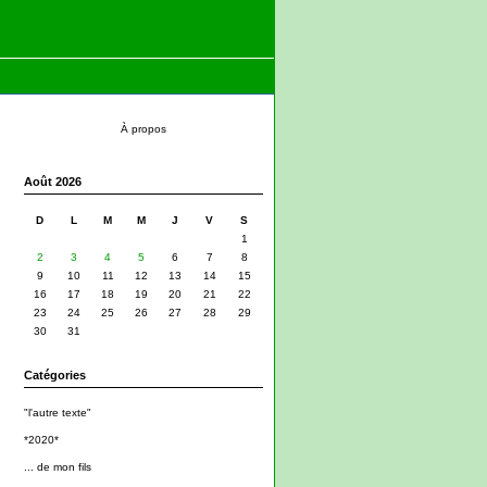
À propos
Août 2026
D
L
M
M
J
V
S
1
2
3
4
5
6
7
8
9
10
11
12
13
14
15
16
17
18
19
20
21
22
23
24
25
26
27
28
29
30
31
Catégories
"l'autre texte"
*2020*
... de mon fils