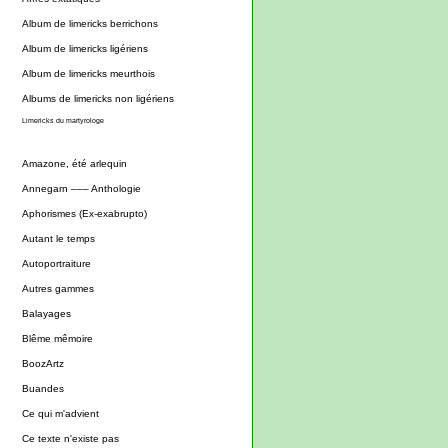
Album de limericks berrichons
Album de limericks ligériens
Album de limericks meurthois
Albums de limericks non ligériens
Limericks du martyrologe
Amazone, été arlequin
Annegarn ––– Anthologie
Aphorismes (Ex-exabrupto)
Autant le temps
Autoportraiture
Autres gammes
Balayages
Blême mêmoire
BoozArtz
Buandes
Ce qui m'advient
Ce texte n'existe pas