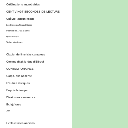
Célébrations improbables
CENT-VINGT SECONDES DE LECTURE
Chèvre, aucun risque
Les Boloss à Roland-Garros
Poèmes de 1712 & après
Quatramways
Textes robotiques
Clapier de limericks cantalous
Comme dirait le duc d'Elbeuf
CONTEMPORAINES
Corps, elle absente
D'autres distiques
Depuis le temps...
Dizains en assonance
Ecrit(o)ures
Juin
Ecrits intimes anciens