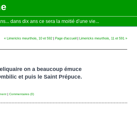
ne
... dans dix ans ce sera la moitié d'une vie...
« Limericks meurthois, 10 et 592
|
Page d'accueil
|
Limericks meurthois, 11 et 591 »
reliquaire on a beaucoup émuce
Ombilic et puis le Saint Prépuce.
nent
|
Commentaires (0)