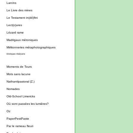
Larcins
Le Livre des mines
Le Testament in(dé)fini
Lect(o)ures
Lézard rame
Madrigaux métoniques
Mirlitonneries métaphotographiques
Distiques ribéryens
Moments de Tours
Mots sans lacune
Nathantipastoral (Z.)
Nomades
Old-School Limericks
Où sont passées les lumières?
Oz
PaperPestPaste
Par le rameau fleuri