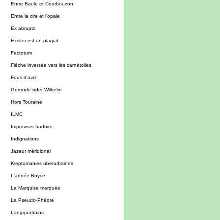
Entre Baule et Courbouzon
Entre la cire et l'opale
Ex abrupto
Exister est un plagiat
Factotum
Flèche inversée vers les carnétoiles
Fous d'avril
Gertrude oder Wilhelm
Hors Touraine
ILMC
Improviser traduire
Indignations
Jazeur méridional
Kleptomanies überurbaines
L'année Boyce
La Marquise marquée
La Pseudo-Phèdre
Langquatrains