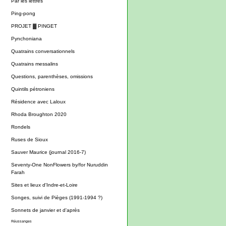
Par les lettres
Ping-pong
PROJET ▓ PINGET
Pynchoniana
Quatrains conversationnels
Quatrains messalins
Questions, parenthèses, omissions
Quintils pétroniens
Résidence avec Laloux
Rhoda Broughton 2020
Rondels
Ruses de Sioux
Sauver Maurice (journal 2016-7)
Seventy-One NonFlowers by/for Nuruddin
Farah
Sites et lieux d'Indre-et-Loire
Songes, suivi de Pièges (1991-1994 ?)
Sonnets de janvier et d'après
Réussanges