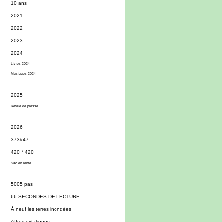
10 ans
2021
2022
2023
2024
Livres 2024
Musiques 2024
2025
Revue de presse
2026
373#47
420 * 420
Sac en rente
5005 pas
66 SECONDES DE LECTURE
À neuf les terres inondées
Affres extatiques