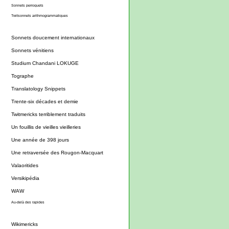
Sonnets perroquets
Twitsonnets arithmogrammatiques
Sonnets doucement internationaux
Sonnets vénitiens
Studium Chandani LOKUGE
Tographe
Translatology Snippets
Trente-six décades et demie
Twitmericks terriblement traduits
Un fouillis de vieilles vieilleries
Une année de 398 jours
Une retraversée des Rougon-Macquart
Valaoritides
Versikipédia
WAW
Au-delà des rapides
Wikimericks