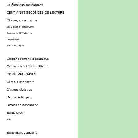
Célébrations improbables
CENT-VINGT SECONDES DE LECTURE
Chèvre, aucun risque
Les Boloss à Roland-Garros
Poèmes de 1712 & après
Quatramways
Textes robotiques
Clapier de limericks cantalous
Comme dirait le duc d'Elbeuf
CONTEMPORAINES
Corps, elle absente
D'autres distiques
Depuis le temps...
Dizains en assonance
Ecrit(o)ures
Juin
Ecrits intimes anciens