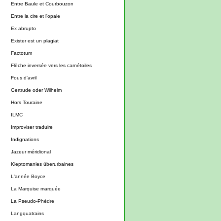
Entre Baule et Courbouzon
Entre la cire et l'opale
Ex abrupto
Exister est un plagiat
Factotum
Flèche inversée vers les carnétoiles
Fous d'avril
Gertrude oder Wilhelm
Hors Touraine
ILMC
Improviser traduire
Indignations
Jazeur méridional
Kleptomanies überurbaines
L'année Boyce
La Marquise marquée
La Pseudo-Phèdre
Langquatrains