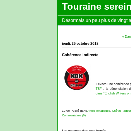
Touraine serei
Désormais un peu plus de vingt ans
« Dan
jeudi, 25 octobre 2018
Cohérence indirecte
Il existe une cohérence p
TSF
: la dénonciation d
dans “English Writers o
19:06 Publié dans
Affres extatiques
,
Chèvre, aucun
Commentaires (0)
Les commentaires sont fermés.