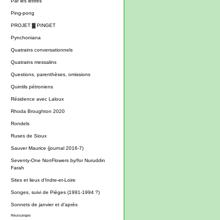
Par les lettres
Ping-pong
PROJET ▓ PINGET
Pynchoniana
Quatrains conversationnels
Quatrains messalins
Questions, parenthèses, omissions
Quintils pétroniens
Résidence avec Laloux
Rhoda Broughton 2020
Rondels
Ruses de Sioux
Sauver Maurice (journal 2016-7)
Seventy-One NonFlowers by/for Nuruddin
Farah
Sites et lieux d'Indre-et-Loire
Songes, suivi de Pièges (1991-1994 ?)
Sonnets de janvier et d'après
Réussanges