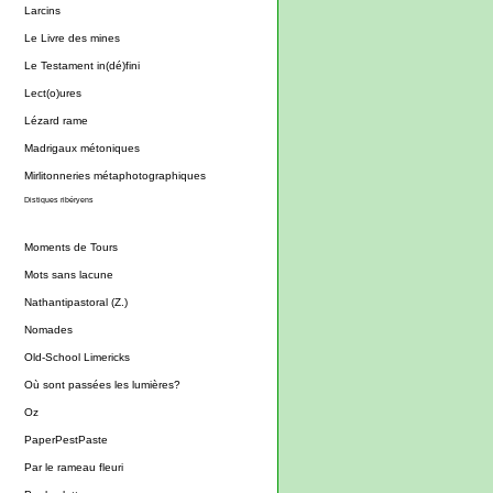
Larcins
Le Livre des mines
Le Testament in(dé)fini
Lect(o)ures
Lézard rame
Madrigaux métoniques
Mirlitonneries métaphotographiques
Distiques ribéryens
Moments de Tours
Mots sans lacune
Nathantipastoral (Z.)
Nomades
Old-School Limericks
Où sont passées les lumières?
Oz
PaperPestPaste
Par le rameau fleuri