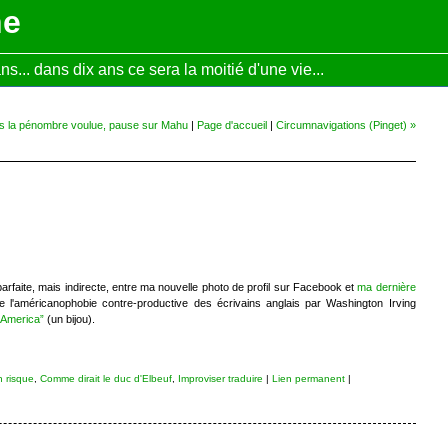
ne
... dans dix ans ce sera la moitié d'une vie...
s la pénombre voulue, pause sur Mahu
|
Page d'accueil
|
Circumnavigations (Pinget) »
arfaite, mais indirecte, entre ma nouvelle photo de profil sur Facebook et
ma dernière
e l'américanophobie contre-productive des écrivains anglais par Washington Irving
n America”
(un bijou).
 risque
,
Comme dirait le duc d'Elbeuf
,
Improviser traduire
|
Lien permanent
|