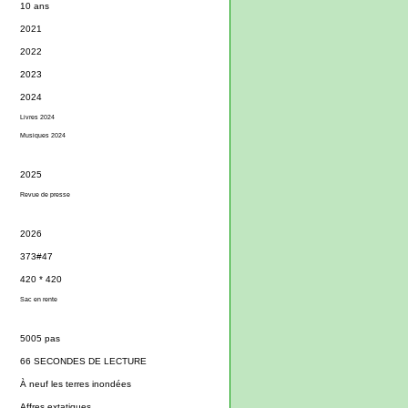
10 ans
2021
2022
2023
2024
Livres 2024
Musiques 2024
2025
Revue de presse
2026
373#47
420 * 420
Sac en rente
5005 pas
66 SECONDES DE LECTURE
À neuf les terres inondées
Affres extatiques