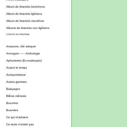
Album de limericks berrichons
Album de limericks ligériens
Album de limericks meurthois
Albums de limericks non ligériens
Limericks du martyrologe
Amazone, été arlequin
Annegarn ––– Anthologie
Aphorismes (Ex-exabrupto)
Autant le temps
Autoportraiture
Autres gammes
Balayages
Blême mêmoire
BoozArtz
Buandes
Ce qui m'advient
Ce texte n'existe pas