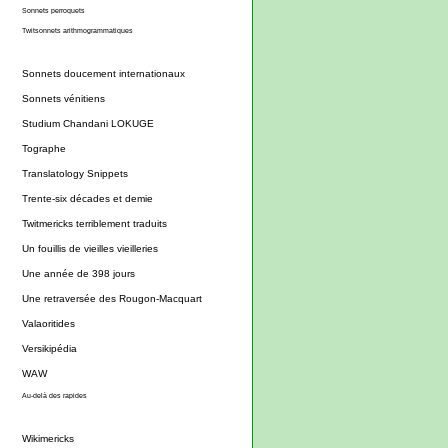
Sonnets perroquets
Twitsonnets arithmogrammatiques
Sonnets doucement internationaux
Sonnets vénitiens
Studium Chandani LOKUGE
Tographe
Translatology Snippets
Trente-six décades et demie
Twitmericks terriblement traduits
Un fouillis de vieilles vieilleries
Une année de 398 jours
Une retraversée des Rougon-Macquart
Valaoritides
Versikipédia
WAW
Au-delà des rapides
Wikimericks