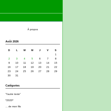
À propos
Août 2026
D
L
M
M
J
V
S
1
2
3
4
5
6
7
8
9
10
11
12
13
14
15
16
17
18
19
20
21
22
23
24
25
26
27
28
29
30
31
Catégories
"l'autre texte"
*2020*
... de mon fils