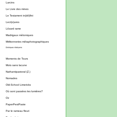
Larcins
Le Livre des mines
Le Testament in(dé)fini
Lect(o)ures
Lézard rame
Madrigaux métoniques
Mirlitonneries métaphotographiques
Distiques ribéryens
Moments de Tours
Mots sans lacune
Nathantipastoral (Z.)
Nomades
Old-School Limericks
Où sont passées les lumières?
Oz
PaperPestPaste
Par le rameau fleuri