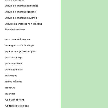
Album de limericks berrichons
Album de limericks ligériens
Album de limericks meurthois
Albums de limericks non ligériens
Limericks du martyrologe
Amazone, été arlequin
Annegarn ––– Anthologie
Aphorismes (Ex-exabrupto)
Autant le temps
Autoportraiture
Autres gammes
Balayages
Blême mêmoire
BoozArtz
Buandes
Ce qui m'advient
Ce texte n'existe pas