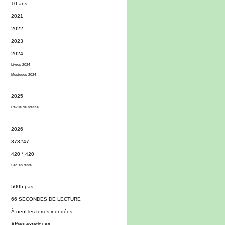
10 ans
2021
2022
2023
2024
Livres 2024
Musiques 2024
2025
Revue de presse
2026
373#47
420 * 420
Sac en rente
5005 pas
66 SECONDES DE LECTURE
À neuf les terres inondées
Affres extatiques