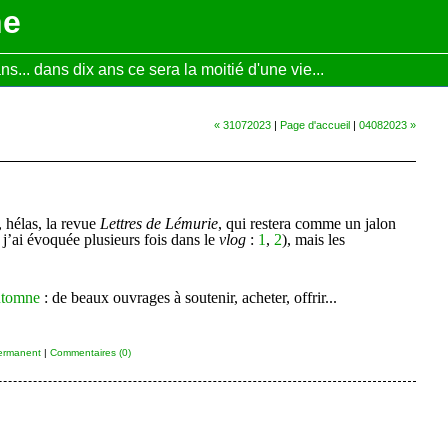
ne
... dans dix ans ce sera la moitié d'une vie...
« 31072023
|
Page d'accueil
|
04082023 »
 hélas, la revue
Lettres de Lémurie
, qui restera comme un jalon
j’ai évoquée plusieurs fois dans le
vlog
:
1
,
2
), mais les
automne
: de beaux ouvrages à soutenir, acheter, offrir...
ermanent
|
Commentaires (0)