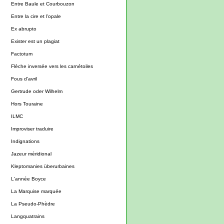
Entre Baule et Courbouzon
Entre la cire et l'opale
Ex abrupto
Exister est un plagiat
Factotum
Flèche inversée vers les carnétoiles
Fous d'avril
Gertrude oder Wilhelm
Hors Touraine
ILMC
Improviser traduire
Indignations
Jazeur méridional
Kleptomanies überurbaines
L'année Boyce
La Marquise marquée
La Pseudo-Phèdre
Langquatrains