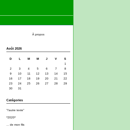
À propos
Août 2026
D
L
M
M
J
V
S
1
2
3
4
5
6
7
8
9
10
11
12
13
14
15
16
17
18
19
20
21
22
23
24
25
26
27
28
29
30
31
Catégories
"l'autre texte"
*2020*
... de mon fils