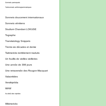
Sonnets perroquets
Twitsonnets arithmogrammatiques
Sonnets doucement internationaux
Sonnets vénitiens
Studium Chandani LOKUGE
Tographe
Translatology Snippets
Trente-six décades et demie
Twitmericks terriblement traduits
Un fouillis de vieilles vieilleries
Une année de 398 jours
Une retraversée des Rougon-Macquart
Valaoritides
Versikipédia
WAW
Au-delà des rapides
Wikimericks