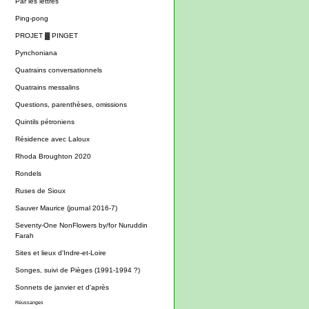
Par les lettres
Ping-pong
PROJET ▓ PINGET
Pynchoniana
Quatrains conversationnels
Quatrains messalins
Questions, parenthèses, omissions
Quintils pétroniens
Résidence avec Laloux
Rhoda Broughton 2020
Rondels
Ruses de Sioux
Sauver Maurice (journal 2016-7)
Seventy-One NonFlowers by/for Nuruddin
Farah
Sites et lieux d'Indre-et-Loire
Songes, suivi de Pièges (1991-1994 ?)
Sonnets de janvier et d'après
Réussanges