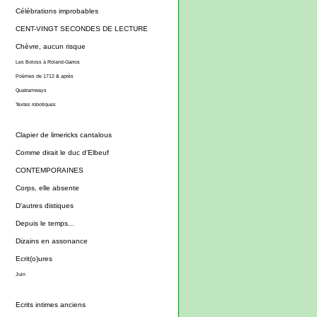
Célébrations improbables
CENT-VINGT SECONDES DE LECTURE
Chèvre, aucun risque
Les Boloss à Roland-Garros
Poèmes de 1712 & après
Quatramways
Textes robotiques
Clapier de limericks cantalous
Comme dirait le duc d'Elbeuf
CONTEMPORAINES
Corps, elle absente
D'autres distiques
Depuis le temps...
Dizains en assonance
Ecrit(o)ures
Juin
Ecrits intimes anciens