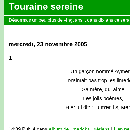
Touraine sereine
Désormais un peu plus de vingt ans... dans dix ans ce sera l
mercredi, 23 novembre 2005
1
Un garçon nommé Aymer
N'aimait pas trop les limeri
Sa mère, qui aime
Les jolis poèmes,
Hier lui dit: "Tu m'en lis, Me
14:39 Publié dans
Album de limericks ligériens
|
Lien p