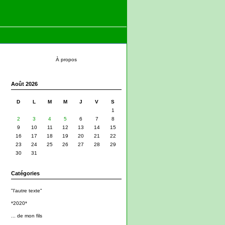
À propos
Août 2026
D
L
M
M
J
V
S
1
2
3
4
5
6
7
8
9
10
11
12
13
14
15
16
17
18
19
20
21
22
23
24
25
26
27
28
29
30
31
Catégories
"l'autre texte"
*2020*
... de mon fils