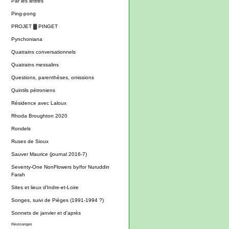
Par les lettres
Ping-pong
PROJET ▓ PINGET
Pynchoniana
Quatrains conversationnels
Quatrains messalins
Questions, parenthèses, omissions
Quintils pétroniens
Résidence avec Laloux
Rhoda Broughton 2020
Rondels
Ruses de Sioux
Sauver Maurice (journal 2016-7)
Seventy-One NonFlowers by/for Nuruddin
Farah
Sites et lieux d'Indre-et-Loire
Songes, suivi de Pièges (1991-1994 ?)
Sonnets de janvier et d'après
Réussanges