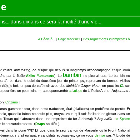
ne
... dans dix ans ce sera la moitié d'une vie...
« Dédié à...
|
Page d'accueil
|
Des alignements intempestifs »
er keiner Aufstellung
, ce disque qui depuis si longtemps m'accompagne et que voilà
bambin
'Une
par la fidèle
Akiko Yamamoto
). Le
ne pleurait pas. Le bambin ne
 paraît, et, dans le soleil du deuxième jour de printemps, reprenant de bonnes vieilles
 thé), je bois un peu de café noir avec des
McVitie's Ginger Nuts
: on peut lire
£1
sur
 ou peut-être un peu moins -- au supermarché
asiatique
de la Petite Arche.
Nolportano
:
no ?
Cinzano
!
utres gammes : tout, dans cette traduction, était
(d'ailleurs)
un problème de portée. Et
adie, quand le béton ne coule plus, croyez-vous qu'il soit facile de se glisser dans un
e du Texan qui s'abreuve dans une empreinte de fer à cheval) ?
Soy califa
:
le Sphinx
 le couvercle rabattu. (
Draps
souillés.)
eil dans la poire ??!? Et que, dans le seul canton de Marseille où le Front National
cidément), il y ait eu quatre candidats écologistes, ça ne vous
défrise
pas ? Etude de