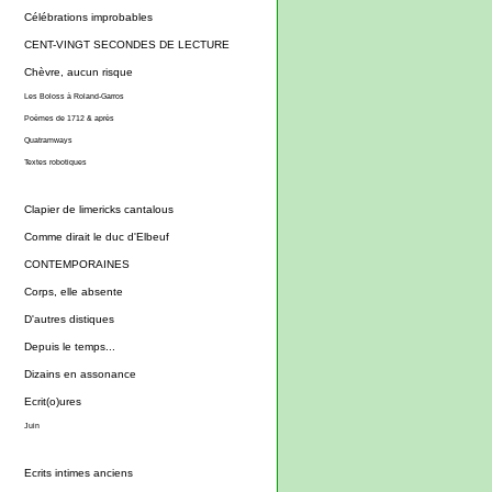
Célébrations improbables
CENT-VINGT SECONDES DE LECTURE
Chèvre, aucun risque
Les Boloss à Roland-Garros
Poèmes de 1712 & après
Quatramways
Textes robotiques
Clapier de limericks cantalous
Comme dirait le duc d'Elbeuf
CONTEMPORAINES
Corps, elle absente
D'autres distiques
Depuis le temps...
Dizains en assonance
Ecrit(o)ures
Juin
Ecrits intimes anciens