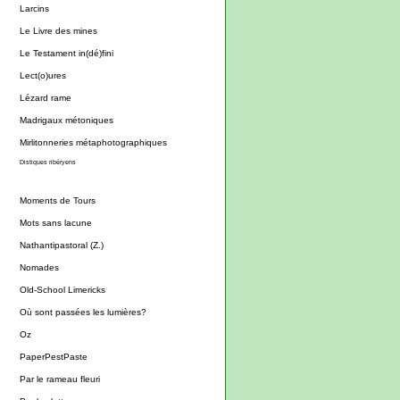
Larcins
Le Livre des mines
Le Testament in(dé)fini
Lect(o)ures
Lézard rame
Madrigaux métoniques
Mirlitonneries métaphotographiques
Distiques ribéryens
Moments de Tours
Mots sans lacune
Nathantipastoral (Z.)
Nomades
Old-School Limericks
Où sont passées les lumières?
Oz
PaperPestPaste
Par le rameau fleuri