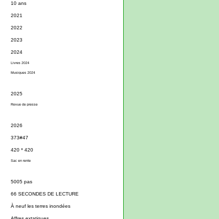
10 ans
2021
2022
2023
2024
Livres 2024
Musiques 2024
2025
Revue de presse
2026
373#47
420 * 420
Sac en rente
5005 pas
66 SECONDES DE LECTURE
À neuf les terres inondées
Affres extatiques