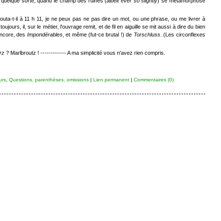
n quelque sorte, quand le champ des ruines (
albeit ever so slightly
) se métamorphose
jouta-t-il à 11 h 11, je ne peux pas ne pas dire un mot, ou une phrase, ou me livrer à
 toujours, il, sur le métier, l'ouvrage remit, et de fil en aiguille se mit aussi à dire du bien
 encore, des
Impondérables
, et même (fut-ce brutal !) de
Torschluss
. (Les circonflexes
rz
? Marlbroutz ! ------------- A ma simplicité vous n'avez rien compris.
urs
,
Questions, parenthèses, omissions
|
Lien permanent
|
Commentaires (0)