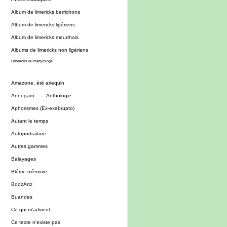
Album de limericks berrichons
Album de limericks ligériens
Album de limericks meurthois
Albums de limericks non ligériens
Limericks du martyrologe
Amazone, été arlequin
Annegarn ––– Anthologie
Aphorismes (Ex-exabrupto)
Autant le temps
Autoportraiture
Autres gammes
Balayages
Blême mêmoire
BoozArtz
Buandes
Ce qui m'advient
Ce texte n'existe pas