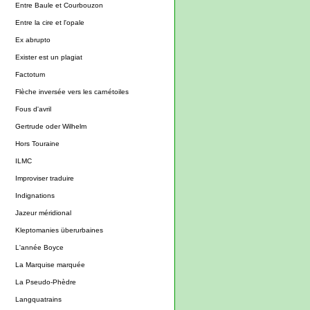
Entre Baule et Courbouzon
Entre la cire et l'opale
Ex abrupto
Exister est un plagiat
Factotum
Flèche inversée vers les carnétoiles
Fous d'avril
Gertrude oder Wilhelm
Hors Touraine
ILMC
Improviser traduire
Indignations
Jazeur méridional
Kleptomanies überurbaines
L'année Boyce
La Marquise marquée
La Pseudo-Phèdre
Langquatrains