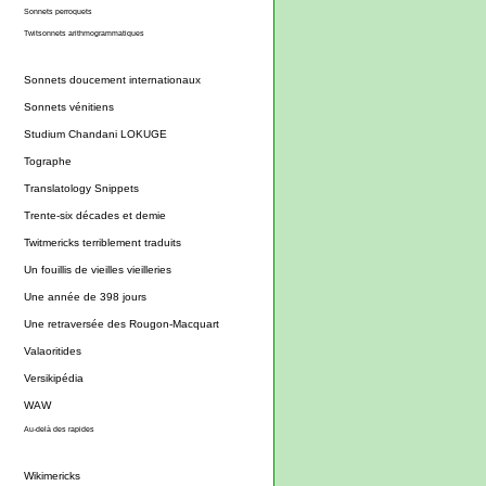
Sonnets perroquets
Twitsonnets arithmogrammatiques
Sonnets doucement internationaux
Sonnets vénitiens
Studium Chandani LOKUGE
Tographe
Translatology Snippets
Trente-six décades et demie
Twitmericks terriblement traduits
Un fouillis de vieilles vieilleries
Une année de 398 jours
Une retraversée des Rougon-Macquart
Valaoritides
Versikipédia
WAW
Au-delà des rapides
Wikimericks