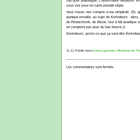
cas pour politologue. L'observation désastre, e
sous vos yeux en carte postale sépia.
Vous n'avez rien compris à ma simplicité. (Et, a
quelque envolée, au sujet de
Korkelwurz
: alors,
de
Pentachords
, de
Bazar
, tout à fait asiatique
ne comptent pas pour du bas-beurre.))
Korkelwurz
, qu'est-ce que ça veut dire
Korkelwu
11:11 Publié dans
Autres gammes
,
Moments de To
Les commentaires sont fermés.