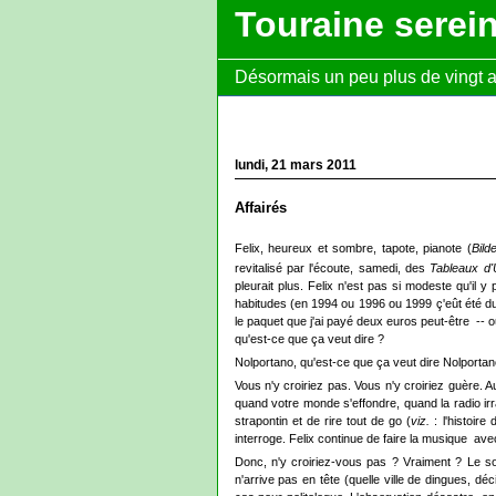
Touraine serei
Désormais un peu plus de vingt ans
lundi, 21 mars 2011
Affairés
Felix, heureux et sombre, tapote, pianote (
Bild
revitalisé par l'écoute, samedi, des
Tableaux d
pleurait plus. Felix n'est pas si modeste qu'il y
habitudes (en 1994 ou 1996 ou 1999 ç'eût été du
le paquet que j'ai payé deux euros peut-être --
qu'est-ce que ça veut dire ?
Nolportano, qu'est-ce que ça veut dire Nolporta
Vous n'y croiriez pas. Vous n'y croiriez guère. A
quand votre monde s'effondre, quand la radio irr
strapontin et de rire tout de go (
viz.
: l'histoir
interroge. Felix continue de faire la musique
avec
Donc, n'y croiriez-vous pas ? Vraiment ? Le sol
n'arrive pas en tête (quelle ville de dingues, dé