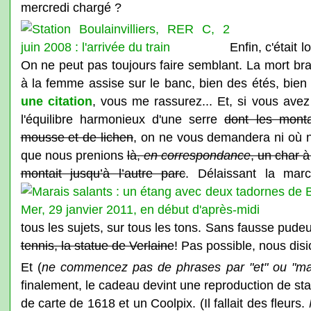
mercredi chargé ?
Enfin, c'était 
On ne peut pas toujours faire semblant. La mort brand
à la femme assise sur le banc, bien des étés, bien 
une citation
, vous me rassurez... Et, si vous ave
l'équilibre harmonieux d'une serre
dont les mont
mousse et de lichen
, on ne vous demandera ni où 
que nous prenions
là,
en correspondance
, un char à
montait jusqu’à l’autre parc
. Délaissant la mar
tous les sujets, sur tous les tons. Sans fausse pudeu
tennis, la statue de Verlaine
! Pas possible, nous dis
Et (
ne commencez pas de phrases par "et" ou "ma
finalement, le cadeau devint une reproduction de stat
de carte de 1618 et un Coolpix. (Il fallait des fleurs.