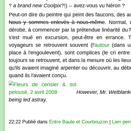
?
a brand new Coolpix
?!) -- avez-vous vu Néron ?
Peut-on dire du peintre qui peint des faucons, des au
Nous y sommes enlevés à nous-même
. Normal, 
dérobe, à commencer par la prétendue linéarité du f
s'est mué en excursion, peut-être en errance. 
voyageurs se retrouvent souvent (l'
autour
(dans un
place à l'engoulevent), sont complices (le cri entr
toujours se retrouvent, et dans la mesure où les li
qu'ils avaient imaginé arpenter ou découvrir, au débu
quand ils l'avaient conçu.
However, Mr. Wetblank
being led astray.
22:22 Publié dans
Entre Baule et Courbouzon
|
Lien pe