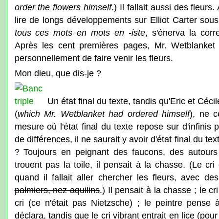
order the flowers himself
.) Il fallait aussi des fleurs
lire de longs développements sur Elliot Carter sous 
tous ces mots en mots en -iste
, s'énerva la corre
Après les cent premières pages, Mr. Wetblanket dé
personnellement de faire venir les fleurs.
Mon dieu, que dis-je ?
Un état final du texte, tandis qu'Eric et Céci
(
which Mr. Wetblanket had ordered himself
), ne c
mesure où l'état final du texte repose sur d'infinis 
de différences, il ne saurait y avoir d'état final du te
? Toujours en peignant des faucons, des autours
trouent pas la toile, il pensait à la chasse. (Le cr
quand il fallait aller chercher les fleurs, avec 
palmiers, nez aquilins
.) Il pensait à la chasse ; le c
cri (ce n'était pas Nietzsche) ; le peintre pense
déclara, tandis que le cri vibrant entrait en lice (p