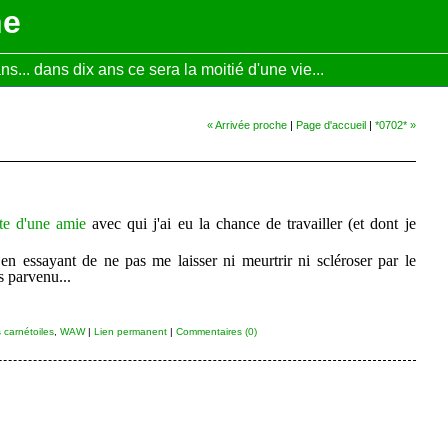
ne
... dans dix ans ce sera la moitié d'une vie...
« Arrivée proche
|
Page d'accueil
|
*0702* »
te d'une amie
avec qui j'ai eu la chance de travailler (et dont je
e en essayant de ne pas me laisser ni meurtrir ni scléroser par le
s parvenu...
 carnétoiles
,
WAW
|
Lien permanent
|
Commentaires (0)