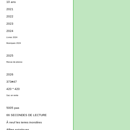
10 ans
2021
2022
2023
2024
Livres 2024
Musiques 2024
2025
Revue de presse
2026
373#47
420 * 420
Sac en rente
5005 pas
66 SECONDES DE LECTURE
À neuf les terres inondées
Affres extatiques