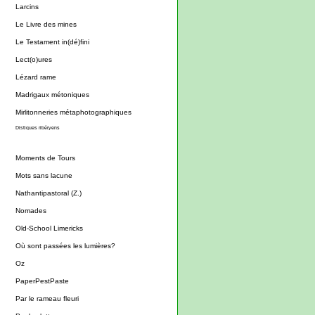
Larcins
Le Livre des mines
Le Testament in(dé)fini
Lect(o)ures
Lézard rame
Madrigaux métoniques
Mirlitonneries métaphotographiques
Distiques ribéryens
Moments de Tours
Mots sans lacune
Nathantipastoral (Z.)
Nomades
Old-School Limericks
Où sont passées les lumières?
Oz
PaperPestPaste
Par le rameau fleuri