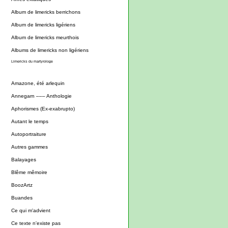
Album de limericks berrichons
Album de limericks ligériens
Album de limericks meurthois
Albums de limericks non ligériens
Limericks du martyrologe
Amazone, été arlequin
Annegarn ––– Anthologie
Aphorismes (Ex-exabrupto)
Autant le temps
Autoportraiture
Autres gammes
Balayages
Blême mêmoire
BoozArtz
Buandes
Ce qui m'advient
Ce texte n'existe pas