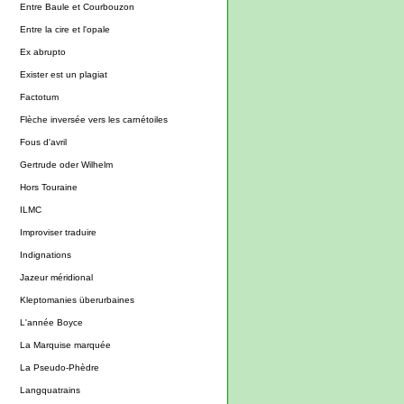
Entre Baule et Courbouzon
Entre la cire et l'opale
Ex abrupto
Exister est un plagiat
Factotum
Flèche inversée vers les carnétoiles
Fous d'avril
Gertrude oder Wilhelm
Hors Touraine
ILMC
Improviser traduire
Indignations
Jazeur méridional
Kleptomanies überurbaines
L'année Boyce
La Marquise marquée
La Pseudo-Phèdre
Langquatrains