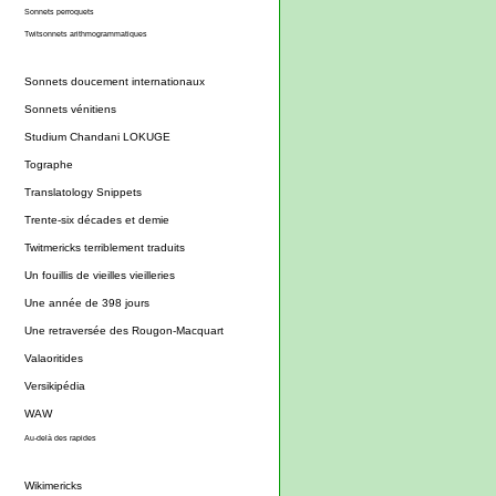
Sonnets perroquets
Twitsonnets arithmogrammatiques
Sonnets doucement internationaux
Sonnets vénitiens
Studium Chandani LOKUGE
Tographe
Translatology Snippets
Trente-six décades et demie
Twitmericks terriblement traduits
Un fouillis de vieilles vieilleries
Une année de 398 jours
Une retraversée des Rougon-Macquart
Valaoritides
Versikipédia
WAW
Au-delà des rapides
Wikimericks