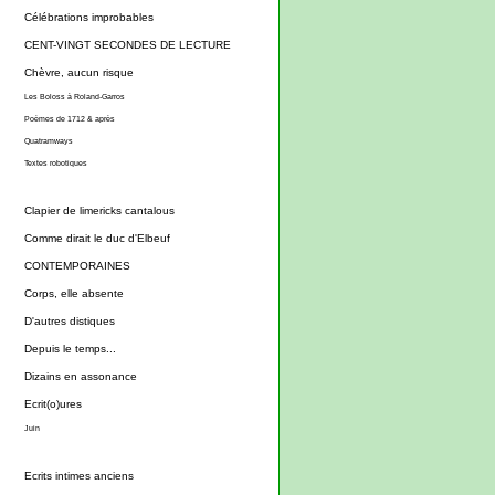
Célébrations improbables
CENT-VINGT SECONDES DE LECTURE
Chèvre, aucun risque
Les Boloss à Roland-Garros
Poèmes de 1712 & après
Quatramways
Textes robotiques
Clapier de limericks cantalous
Comme dirait le duc d'Elbeuf
CONTEMPORAINES
Corps, elle absente
D'autres distiques
Depuis le temps...
Dizains en assonance
Ecrit(o)ures
Juin
Ecrits intimes anciens