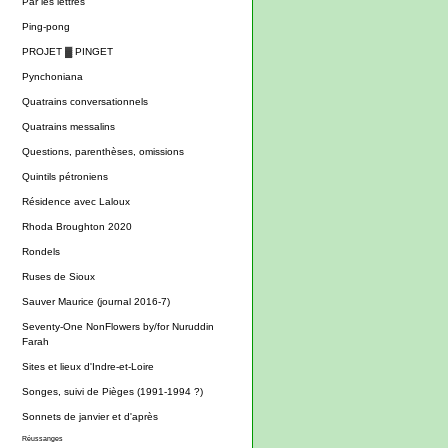
Par les lettres
Ping-pong
PROJET ▓ PINGET
Pynchoniana
Quatrains conversationnels
Quatrains messalins
Questions, parenthèses, omissions
Quintils pétroniens
Résidence avec Laloux
Rhoda Broughton 2020
Rondels
Ruses de Sioux
Sauver Maurice (journal 2016-7)
Seventy-One NonFlowers by/for Nuruddin
Farah
Sites et lieux d'Indre-et-Loire
Songes, suivi de Pièges (1991-1994 ?)
Sonnets de janvier et d'après
Réussanges