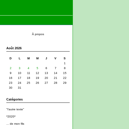
À propos
Août 2026
D
L
M
M
J
V
S
1
2
3
4
5
6
7
8
9
10
11
12
13
14
15
16
17
18
19
20
21
22
23
24
25
26
27
28
29
30
31
Catégories
"l'autre texte"
*2020*
... de mon fils