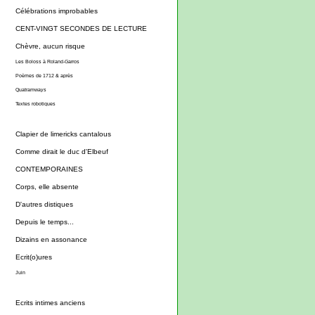
Célébrations improbables
CENT-VINGT SECONDES DE LECTURE
Chèvre, aucun risque
Les Boloss à Roland-Garros
Poèmes de 1712 & après
Quatramways
Textes robotiques
Clapier de limericks cantalous
Comme dirait le duc d'Elbeuf
CONTEMPORAINES
Corps, elle absente
D'autres distiques
Depuis le temps...
Dizains en assonance
Ecrit(o)ures
Juin
Ecrits intimes anciens