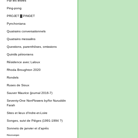
Par les lettres
Ping-pong
PROJET ▓ PINGET
Pynchoniana
Quatrains conversationnels
Quatrains messalins
Questions, parenthèses, omissions
Quintils pétroniens
Résidence avec Laloux
Rhoda Broughton 2020
Rondels
Ruses de Sioux
Sauver Maurice (journal 2016-7)
Seventy-One NonFlowers by/for Nuruddin
Farah
Sites et lieux d'Indre-et-Loire
Songes, suivi de Pièges (1991-1994 ?)
Sonnets de janvier et d'après
Réussanges