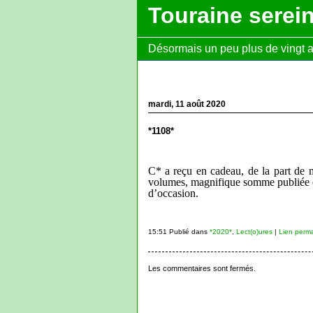
Touraine serei
Désormais un peu plus de vingt ans
mardi, 11 août 2020
*1108*
C* a reçu en cadeau, de la part de 
volumes, magnifique somme publiée e
d’occasion.
15:51 Publié dans
*2020*
,
Lect(o)ures
|
Lien perm
Les commentaires sont fermés.