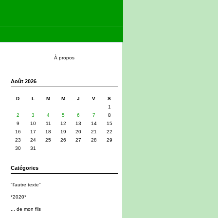
À propos
Août 2026
D
L
M
M
J
V
S
1
2
3
4
5
6
7
8
9
10
11
12
13
14
15
16
17
18
19
20
21
22
23
24
25
26
27
28
29
30
31
Catégories
"l'autre texte"
*2020*
... de mon fils