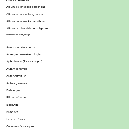
Album de limericks berrichons
Album de limericks ligériens
Album de limericks meurthois
Albums de limericks non ligériens
Limericks du martyrologe
Amazone, été arlequin
Annegarn ––– Anthologie
Aphorismes (Ex-exabrupto)
Autant le temps
Autoportraiture
Autres gammes
Balayages
Blême mêmoire
BoozArtz
Buandes
Ce qui m'advient
Ce texte n'existe pas