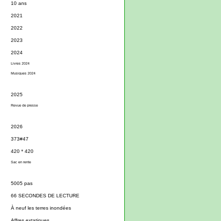
10 ans
2021
2022
2023
2024
Livres 2024
Musiques 2024
2025
Revue de presse
2026
373#47
420 * 420
Sac en rente
5005 pas
66 SECONDES DE LECTURE
À neuf les terres inondées
Affres extatiques