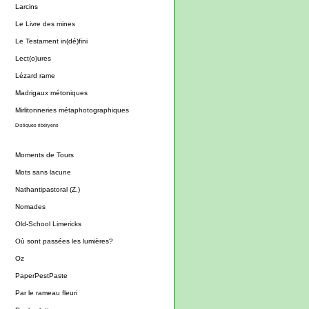
Larcins
Le Livre des mines
Le Testament in(dé)fini
Lect(o)ures
Lézard rame
Madrigaux métoniques
Mirlitonneries métaphotographiques
Distiques ribéryens
Moments de Tours
Mots sans lacune
Nathantipastoral (Z.)
Nomades
Old-School Limericks
Où sont passées les lumières?
Oz
PaperPestPaste
Par le rameau fleuri