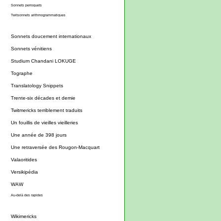
Sonnets perroquets
Twitsonnets arithmogrammatiques
Sonnets doucement internationaux
Sonnets vénitiens
Studium Chandani LOKUGE
Tographe
Translatology Snippets
Trente-six décades et demie
Twitmericks terriblement traduits
Un fouillis de vieilles vieilleries
Une année de 398 jours
Une retraversée des Rougon-Macquart
Valaoritides
Versikipédia
WAW
Au-delà des rapides
Wikimericks