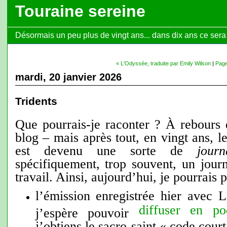
Touraine sereine
Désormais un peu plus de vingt ans... dans dix ans ce sera l
« L'Odyssée, traduite par Emily Wilson
|
Page
mardi, 20 janvier 2026
Tridents
Que pourrais-je raconter ? À rebours d
blog – mais après tout, en vingt ans, l
est devenu une sorte de
journ
spécifiquement, trop souvent, un jour
travail. Ainsi, aujourd’hui, je pourrais 
l’émission enregistrée hier avec 
diffuser en po
j’espère pouvoir
j’obtiens le sacro-saint « code court