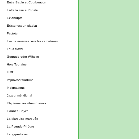
Entre Baule et Courbouzon
Entre la cire et l'opale
Ex abrupto
Exister est un plagiat
Factotum
Flèche inversée vers les carnétoiles
Fous d'avril
Gertrude oder Wilhelm
Hors Touraine
ILMC
Improviser traduire
Indignations
Jazeur méridional
Kleptomanies überurbaines
L'année Boyce
La Marquise marquée
La Pseudo-Phèdre
Langquatrains