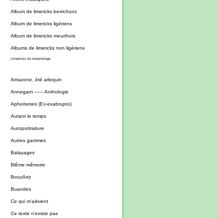
Album de limericks berrichons
Album de limericks ligériens
Album de limericks meurthois
Albums de limericks non ligériens
Limericks du martyrologe
Amazone, été arlequin
Annegarn ––– Anthologie
Aphorismes (Ex-exabrupto)
Autant le temps
Autoportraiture
Autres gammes
Balayages
Blême mêmoire
BoozArtz
Buandes
Ce qui m'advient
Ce texte n'existe pas