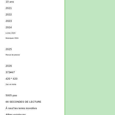
10 ans
2021
2022
2023
2024
Livres 2024
Musiques 2024
2025
Revue de presse
2026
373#47
420 * 420
Sac en rente
5005 pas
66 SECONDES DE LECTURE
À neuf les terres inondées
Affres extatiques