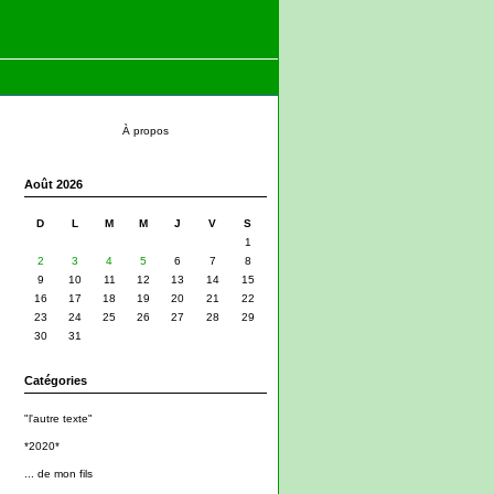
À propos
Août 2026
D
L
M
M
J
V
S
1
2
3
4
5
6
7
8
9
10
11
12
13
14
15
16
17
18
19
20
21
22
23
24
25
26
27
28
29
30
31
Catégories
"l'autre texte"
*2020*
... de mon fils