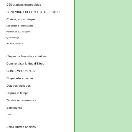
Célébrations improbables
CENT-VINGT SECONDES DE LECTURE
Chèvre, aucun risque
Les Boloss à Roland-Garros
Poèmes de 1712 & après
Quatramways
Textes robotiques
Clapier de limericks cantalous
Comme dirait le duc d'Elbeuf
CONTEMPORAINES
Corps, elle absente
D'autres distiques
Depuis le temps...
Dizains en assonance
Ecrit(o)ures
Juin
Ecrits intimes anciens