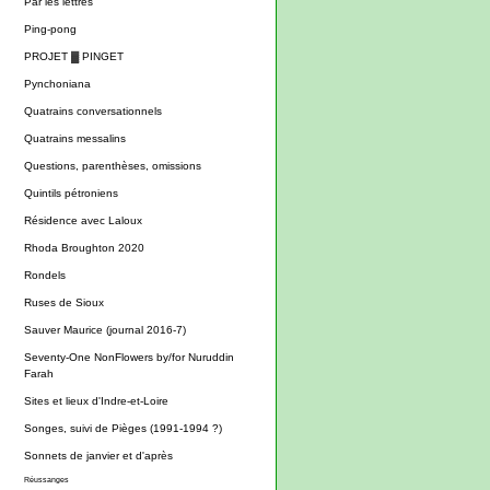
Par les lettres
Ping-pong
PROJET ▓ PINGET
Pynchoniana
Quatrains conversationnels
Quatrains messalins
Questions, parenthèses, omissions
Quintils pétroniens
Résidence avec Laloux
Rhoda Broughton 2020
Rondels
Ruses de Sioux
Sauver Maurice (journal 2016-7)
Seventy-One NonFlowers by/for Nuruddin
Farah
Sites et lieux d'Indre-et-Loire
Songes, suivi de Pièges (1991-1994 ?)
Sonnets de janvier et d'après
Réussanges