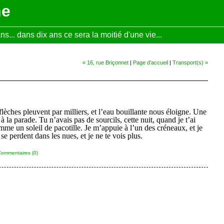
ne
... dans dix ans ce sera la moitié d'une vie...
« 16, rue Briçonnet
|
Page d'accueil
|
Transport(s) »
flèches pleuvent par milliers, et l’eau bouillante nous éloigne. Une
la parade. Tu n’avais pas de sourcils, cette nuit, quand je t’ai
omme un soleil de pacotille. Je m’appuie à l’un des créneaux, et je
e perdent dans les nues, et je ne te vois plus.
ommentaires (0)