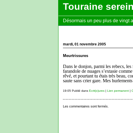
Touraine serei
Désormais un peu plus de vingt ans
mardi, 01 novembre 2005
Meurtrissures
Dans le donjon, parmi les rebecs, les 
farandole de nuages s’extasie comme à 
rêvé, et pourtant tu étais très beau, c
saute sans crier gare. Mes hurlements s
19:05 Publié dans
Ecrit(o)ures
|
Lien permanent
|
C
Les commentaires sont fermés.