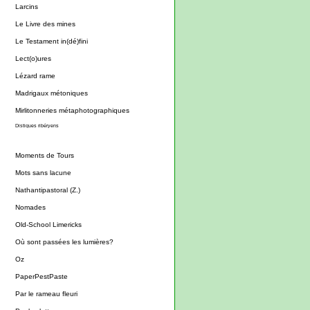
Larcins
Le Livre des mines
Le Testament in(dé)fini
Lect(o)ures
Lézard rame
Madrigaux métoniques
Mirlitonneries métaphotographiques
Distiques ribéryens
Moments de Tours
Mots sans lacune
Nathantipastoral (Z.)
Nomades
Old-School Limericks
Où sont passées les lumières?
Oz
PaperPestPaste
Par le rameau fleuri