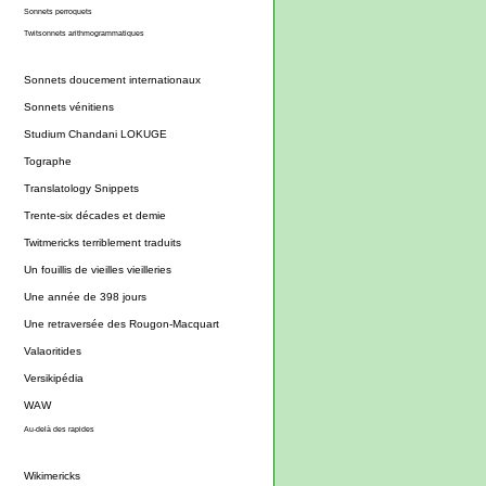
Sonnets perroquets
Twitsonnets arithmogrammatiques
Sonnets doucement internationaux
Sonnets vénitiens
Studium Chandani LOKUGE
Tographe
Translatology Snippets
Trente-six décades et demie
Twitmericks terriblement traduits
Un fouillis de vieilles vieilleries
Une année de 398 jours
Une retraversée des Rougon-Macquart
Valaoritides
Versikipédia
WAW
Au-delà des rapides
Wikimericks