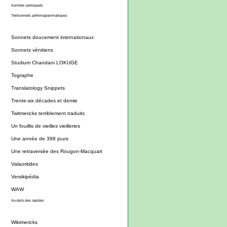
Sonnets perroquets
Twitsonnets arithmogrammatiques
Sonnets doucement internationaux
Sonnets vénitiens
Studium Chandani LOKUGE
Tographe
Translatology Snippets
Trente-six décades et demie
Twitmericks terriblement traduits
Un fouillis de vieilles vieilleries
Une année de 398 jours
Une retraversée des Rougon-Macquart
Valaoritides
Versikipédia
WAW
Au-delà des rapides
Wikimericks