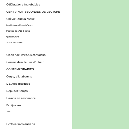
Célébrations improbables
CENT-VINGT SECONDES DE LECTURE
Chèvre, aucun risque
Les Boloss à Roland-Garros
Poèmes de 1712 & après
Quatramways
Textes robotiques
Clapier de limericks cantalous
Comme dirait le duc d'Elbeuf
CONTEMPORAINES
Corps, elle absente
D'autres distiques
Depuis le temps...
Dizains en assonance
Ecrit(o)ures
Juin
Ecrits intimes anciens