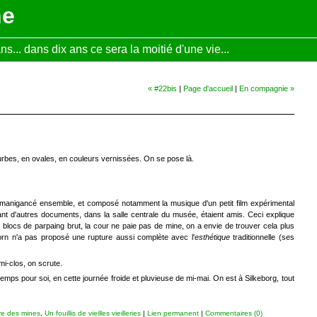
ne
... dans dix ans ce sera la moitié d'une vie...
« #22bis
|
Page d'accueil
|
En compagnie »
urbes, en ovales, en couleurs vernissées. On se pose là.
 manigancé ensemble, et composé notamment la musique d'un petit film expérimental
ant d'autres documents, dans la salle centrale du musée, étaient amis. Ceci explique
es blocs de parpaing brut, la cour ne paie pas de mine, on a envie de trouver cela plus
rn n'a pas proposé une rupture aussi complète avec l'
esthétique
traditionnelle (ses
i-clos, on scrute.
e temps pour soi, en cette journée froide et pluvieuse de mi-mai. On est à Silkeborg, tout
re des mines
,
Un fouillis de vieilles vieilleries
|
Lien permanent
|
Commentaires (0)