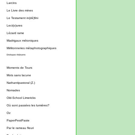
Larcins
Le Livre des mines
Le Testament in(dé)fini
Lect(o)ures
Lézard rame
Madrigaux métoniques
Mirlitonneries métaphotographiques
Distiques ribéryens
Moments de Tours
Mots sans lacune
Nathantipastoral (Z.)
Nomades
Old-School Limericks
Où sont passées les lumières?
Oz
PaperPestPaste
Par le rameau fleuri