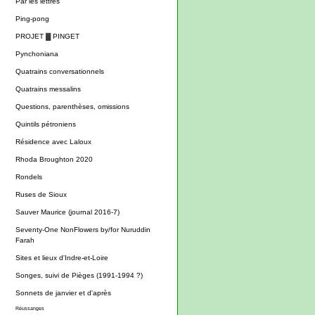
Par les lettres
Ping-pong
PROJET ▓ PINGET
Pynchoniana
Quatrains conversationnels
Quatrains messalins
Questions, parenthèses, omissions
Quintils pétroniens
Résidence avec Laloux
Rhoda Broughton 2020
Rondels
Ruses de Sioux
Sauver Maurice (journal 2016-7)
Seventy-One NonFlowers by/for Nuruddin
Farah
Sites et lieux d'Indre-et-Loire
Songes, suivi de Pièges (1991-1994 ?)
Sonnets de janvier et d'après
Réussanges