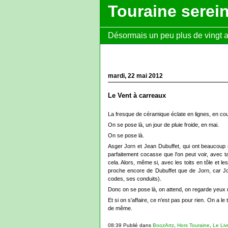
Touraine serei
Désormais un peu plus de vingt ans
mardi, 22 mai 2012
Le Vent à carreaux
La fresque de céramique éclate en lignes, en co
On se pose là, un jour de pluie froide, en mai.
On se pose là.
Asger Jorn et Jean Dubuffet, qui ont beaucoup
parfaitement cocasse que l'on peut voir, avec t
cela. Alors, même si, avec les toits en tôle et l
proche encore de Dubuffet que de Jorn, car Jo
codes, ses conduits).
Donc on se pose là, on attend, on regarde yeux m
Et si on s'affaire, ce n'est pas pour rien. On a l
de même.
08:39 Publié dans
BoozArtz
,
Hors Touraine
,
Le Liv