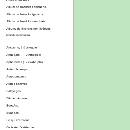
Album de limericks berrichons
Album de limericks ligériens
Album de limericks meurthois
Albums de limericks non ligériens
Limericks du martyrologe
Amazone, été arlequin
Annegarn ––– Anthologie
Aphorismes (Ex-exabrupto)
Autant le temps
Autoportraiture
Autres gammes
Balayages
Blême mêmoire
BoozArtz
Buandes
Ce qui m'advient
Ce texte n'existe pas