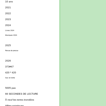
10 ans
2021
2022
2023
2024
Livres 2024
Musiques 2024
2025
Revue de presse
2026
373#47
420 * 420
Sac en rente
5005 pas
66 SECONDES DE LECTURE
À neuf les terres inondées
Affres extatiques