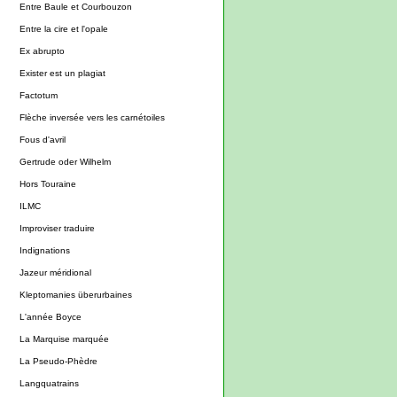
Entre Baule et Courbouzon
Entre la cire et l'opale
Ex abrupto
Exister est un plagiat
Factotum
Flèche inversée vers les carnétoiles
Fous d'avril
Gertrude oder Wilhelm
Hors Touraine
ILMC
Improviser traduire
Indignations
Jazeur méridional
Kleptomanies überurbaines
L'année Boyce
La Marquise marquée
La Pseudo-Phèdre
Langquatrains