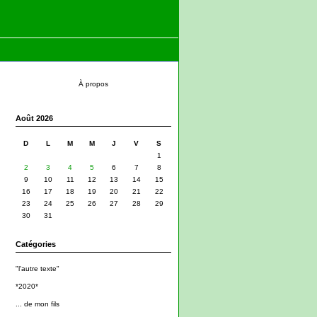
À propos
Août 2026
D
L
M
M
J
V
S
1
2
3
4
5
6
7
8
9
10
11
12
13
14
15
16
17
18
19
20
21
22
23
24
25
26
27
28
29
30
31
Catégories
"l'autre texte"
*2020*
... de mon fils