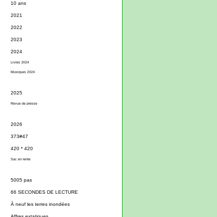
10 ans
2021
2022
2023
2024
Livres 2024
Musiques 2024
2025
Revue de presse
2026
373#47
420 * 420
Sac en rente
5005 pas
66 SECONDES DE LECTURE
À neuf les terres inondées
Affres extatiques