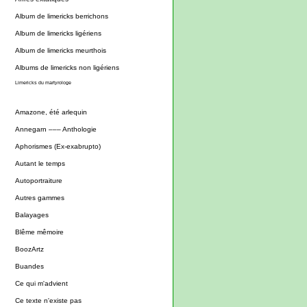
Album de limericks berrichons
Album de limericks ligériens
Album de limericks meurthois
Albums de limericks non ligériens
Limericks du martyrologe
Amazone, été arlequin
Annegarn ––– Anthologie
Aphorismes (Ex-exabrupto)
Autant le temps
Autoportraiture
Autres gammes
Balayages
Blême mêmoire
BoozArtz
Buandes
Ce qui m'advient
Ce texte n'existe pas