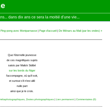
ne
... dans dix ans ce sera la moitié d'une vie...
 Ping-pong avec Montparnasse
|
Page d'accueil
|
De Ménars au Mali (par les ondes) »
Que l'éternelle jeunesse
de ces magnifiques sujets
saisis par Malick Sidibé
sur les bords du Niger
l'accompagne, où qu'il soit,
et surtout s'il n'est allé
nulle part
ainsi que je le crois.
s métaphotographiques
,
Zestes photographiques
|
Lien permanent
|
Commentaires (0)