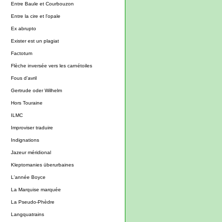
Entre Baule et Courbouzon
Entre la cire et l'opale
Ex abrupto
Exister est un plagiat
Factotum
Flèche inversée vers les carnétoiles
Fous d'avril
Gertrude oder Wilhelm
Hors Touraine
ILMC
Improviser traduire
Indignations
Jazeur méridional
Kleptomanies überurbaines
L'année Boyce
La Marquise marquée
La Pseudo-Phèdre
Langquatrains