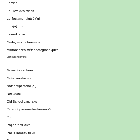
Larcins
Le Livre des mines
Le Testament in(dé)fini
Lect(o)ures
Lézard rame
Madrigaux métoniques
Mirlitonneries métaphotographiques
Distiques ribéryens
Moments de Tours
Mots sans lacune
Nathantipastoral (Z.)
Nomades
Old-School Limericks
Où sont passées les lumières?
Oz
PaperPestPaste
Par le rameau fleuri