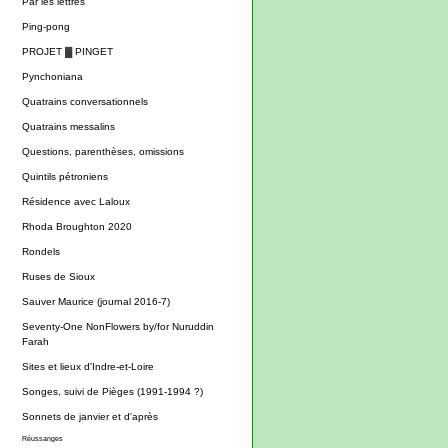
Par les lettres
Ping-pong
PROJET ▓ PINGET
Pynchoniana
Quatrains conversationnels
Quatrains messalins
Questions, parenthèses, omissions
Quintils pétroniens
Résidence avec Laloux
Rhoda Broughton 2020
Rondels
Ruses de Sioux
Sauver Maurice (journal 2016-7)
Seventy-One NonFlowers by/for Nuruddin
Farah
Sites et lieux d'Indre-et-Loire
Songes, suivi de Pièges (1991-1994 ?)
Sonnets de janvier et d'après
Réussanges