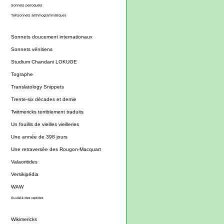
Sonnets perroquets
Twitsonnets arithmogrammatiques
Sonnets doucement internationaux
Sonnets vénitiens
Studium Chandani LOKUGE
Tographe
Translatology Snippets
Trente-six décades et demie
Twitmericks terriblement traduits
Un fouillis de vieilles vieilleries
Une année de 398 jours
Une retraversée des Rougon-Macquart
Valaoritides
Versikipédia
WAW
Au-delà des rapides
Wikimericks