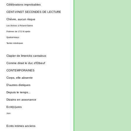
Célébrations improbables
CENT-VINGT SECONDES DE LECTURE
Chèvre, aucun risque
Les Boloss à Roland-Garros
Poèmes de 1712 & après
Quatramways
Textes robotiques
Clapier de limericks cantalous
Comme dirait le duc d'Elbeuf
CONTEMPORAINES
Corps, elle absente
D'autres distiques
Depuis le temps...
Dizains en assonance
Ecrit(o)ures
Juin
Ecrits intimes anciens