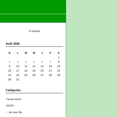
À propos
Août 2026
D
L
M
M
J
V
S
1
2
3
4
5
6
7
8
9
10
11
12
13
14
15
16
17
18
19
20
21
22
23
24
25
26
27
28
29
30
31
Catégories
"l'autre texte"
*2020*
... de mon fils