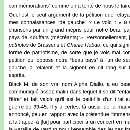
commémorations” comme on a tenté de nous le faire
Quel est le seul argument de la pétition que relaya
mes connaissances “de gauche” ? Le voici : « Bla
chansons par un grand mépris pour notre beau pay
pays de Kouffars (mécréants)"». Personnellement, j
patriotes
de Brassens et
Charlie Hebdo
, ce qui sign
forme de patriotisme, de sorte que je vois mal co
pétition qui oppose notre “beau pays” à l'un de s
gauche la relaient et la signent en dit long sur
esprits.
Black M, de son vrai nom Alpha Diallo, a eu beau
communiqué assez malin dans lequel il se dit "enfan
l'être" et fait valoir qu'il est le petit-fils d'un tira
guerre de 39-45. Il y a certes, là aussi, de la mauv
annoncé, peu en rapport avec la prétendue "immense 
a fait appel à [lui] pour participer à un concert e
la Bataille de Verdun pour l'ensemble des jeunes fr