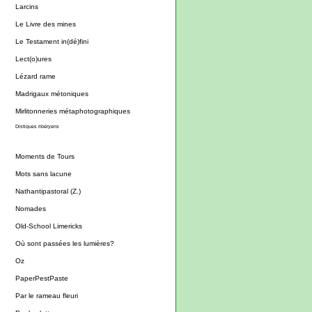
Larcins
Le Livre des mines
Le Testament in(dé)fini
Lect(o)ures
Lézard rame
Madrigaux métoniques
Mirlitonneries métaphotographiques
Distiques ribéryens
Moments de Tours
Mots sans lacune
Nathantipastoral (Z.)
Nomades
Old-School Limericks
Où sont passées les lumières?
Oz
PaperPestPaste
Par le rameau fleuri