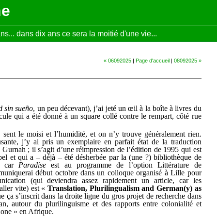
ne
... dans dix ans ce sera la moitié d'une vie...
« 06092025
|
Page d'accueil
|
08092025 »
 sin sueño
, un peu décevant), j’ai jeté un œil à la boîte à livres du
icule qui a été donné à un square collé contre le rempart, côté rue
 sent le moisi et l’humidité, et on n’y trouve généralement rien.
sante, j’y ai pris un exemplaire en parfait état de la traduction
urnah ; il s’agit d’une réimpression de l’édition de 1995 qui est
bel et qui a – déjà – été désherbée par la (une ?) bibliothèque de
, car
Paradise
est au programme de l’option Littérature de
mmuniquerai début octobre dans un colloque organisé à Lille pour
ication (qui deviendra assez rapidement un article, car les
ller vite) est «
Translation, Plurilingualism and German(y) as
e ça s’inscrit dans la droite ligne du gros projet de recherche dans
n, autour du plurilinguisme et des rapports entre colonialité et
hone » en Afrique.