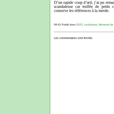
D’un rapide coup d’œil, j’ai pu remar
scandaleuse car truffée de petits 
conserve les références à la merde.
08:42 Publié dans
2025
,
Lect(o)ures
,
Moments de 
Les commentaires sont fermés.