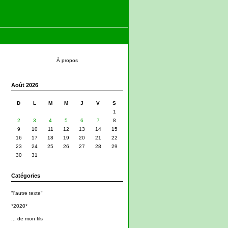
À propos
Août 2026
D
L
M
M
J
V
S
1
2
3
4
5
6
7
8
9
10
11
12
13
14
15
16
17
18
19
20
21
22
23
24
25
26
27
28
29
30
31
Catégories
"l'autre texte"
*2020*
... de mon fils