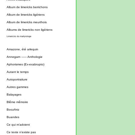
Album de limericks berrichons
Album de limericks ligériens
Album de limericks meurthois
Albums de limericks non ligériens
Limericks du martyrologe
Amazone, été arlequin
Annegarn ––– Anthologie
Aphorismes (Ex-exabrupto)
Autant le temps
Autoportraiture
Autres gammes
Balayages
Blême mêmoire
BoozArtz
Buandes
Ce qui m'advient
Ce texte n'existe pas