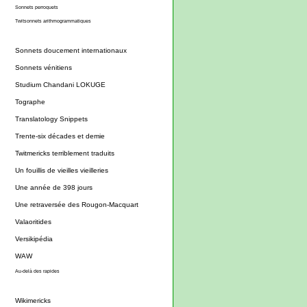
Sonnets perroquets
Twitsonnets arithmogrammatiques
Sonnets doucement internationaux
Sonnets vénitiens
Studium Chandani LOKUGE
Tographe
Translatology Snippets
Trente-six décades et demie
Twitmericks terriblement traduits
Un fouillis de vieilles vieilleries
Une année de 398 jours
Une retraversée des Rougon-Macquart
Valaoritides
Versikipédia
WAW
Au-delà des rapides
Wikimericks