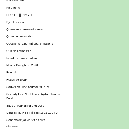
Par les lettres
Ping-pong
PROJET ▓ PINGET
Pynchoniana
Quatrains conversationnels
Quatrains messalins
Questions, parenthèses, omissions
Quintils pétroniens
Résidence avec Laloux
Rhoda Broughton 2020
Rondels
Ruses de Sioux
Sauver Maurice (journal 2016-7)
Seventy-One NonFlowers by/for Nuruddin
Farah
Sites et lieux d'Indre-et-Loire
Songes, suivi de Pièges (1991-1994 ?)
Sonnets de janvier et d'après
Réussanges