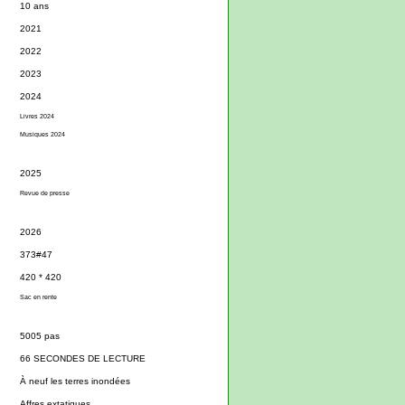
10 ans
2021
2022
2023
2024
Livres 2024
Musiques 2024
2025
Revue de presse
2026
373#47
420 * 420
Sac en rente
5005 pas
66 SECONDES DE LECTURE
À neuf les terres inondées
Affres extatiques