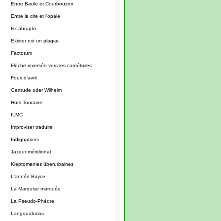
Entre Baule et Courbouzon
Entre la cire et l'opale
Ex abrupto
Exister est un plagiat
Factotum
Flèche inversée vers les carnétoiles
Fous d'avril
Gertrude oder Wilhelm
Hors Touraine
ILMC
Improviser traduire
Indignations
Jazeur méridional
Kleptomanies überurbaines
L'année Boyce
La Marquise marquée
La Pseudo-Phèdre
Langquatrains