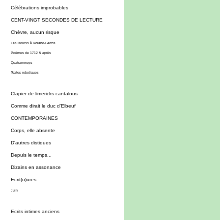
Célébrations improbables
CENT-VINGT SECONDES DE LECTURE
Chèvre, aucun risque
Les Boloss à Roland-Garros
Poèmes de 1712 & après
Quatramways
Textes robotiques
Clapier de limericks cantalous
Comme dirait le duc d'Elbeuf
CONTEMPORAINES
Corps, elle absente
D'autres distiques
Depuis le temps...
Dizains en assonance
Ecrit(o)ures
Juin
Ecrits intimes anciens