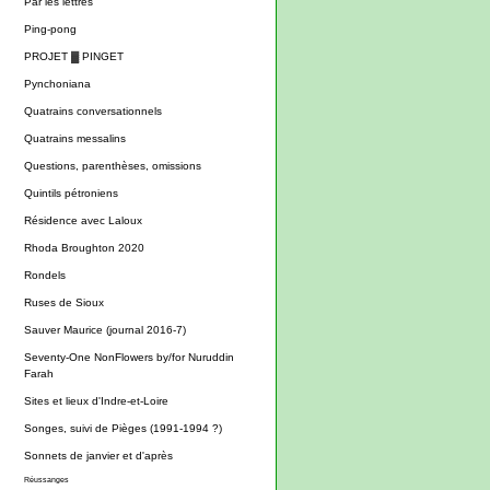
Par les lettres
Ping-pong
PROJET ▓ PINGET
Pynchoniana
Quatrains conversationnels
Quatrains messalins
Questions, parenthèses, omissions
Quintils pétroniens
Résidence avec Laloux
Rhoda Broughton 2020
Rondels
Ruses de Sioux
Sauver Maurice (journal 2016-7)
Seventy-One NonFlowers by/for Nuruddin
Farah
Sites et lieux d'Indre-et-Loire
Songes, suivi de Pièges (1991-1994 ?)
Sonnets de janvier et d'après
Réussanges