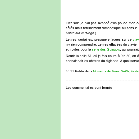
Hier soir, je n'ai pas avancé d'un pouce mon 
côtés mais terriblement romanesque au sens le pl
Kafka sur le rivage
.)
Lettres, certaines, presque effacées sur ce
clav
n'y rien comprendre. Lettres effacées du clavier 
et froides pour la
série des Guingois
, qui pourrait
Remis la salle 51, où je fais cours à 9 h 30, en é
connaissait les chiffres du digicode. À quoi se
08:21 Publié dans
Moments de Tours
,
WAW
,
Zeste
Les commentaires sont fermés.