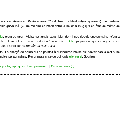
cours sur
American Pastoral
mais
1Q84
, très troublant (stylistiquement) par certains
us galvaudé. (C. de me dire ce matin entre le bol et la mug qu'il en était de même de
ier
, c'est du sport. Alpha n'a jamais aussi bien dormi que depuis une semaine, c'est à
: le
n
, le
m
et le
e
. En me rendant à l'Université en
Clio
, j'ai pris quelques images ternes
 aussi s'intituler
Mochetés du petit matin
.
tat. Le chargé de cours qui se pointait à huit heures moins dix n'avait pas la clef ni ne
rvent les paragraphes. Reconnaissance de guingois
elle aussi
. Sourires.
s photographiques
|
Lien permanent
|
Commentaires (0)