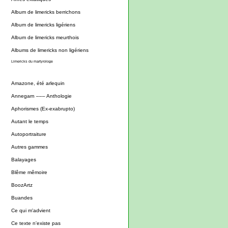
Album de limericks berrichons
Album de limericks ligériens
Album de limericks meurthois
Albums de limericks non ligériens
Limericks du martyrologe
Amazone, été arlequin
Annegarn ––– Anthologie
Aphorismes (Ex-exabrupto)
Autant le temps
Autoportraiture
Autres gammes
Balayages
Blême mêmoire
BoozArtz
Buandes
Ce qui m'advient
Ce texte n'existe pas