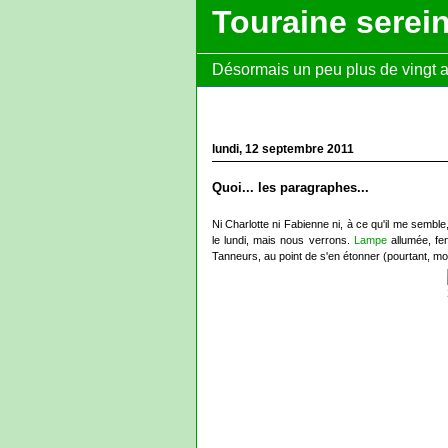
Touraine serei
Désormais un peu plus de vingt ans
lundi, 12 septembre 2011
Quoi... les paragraphes...
Ni Charlotte ni Fabienne ni, à ce qu'il me sembl
le lundi, mais nous verrons.
Lampe
allumée, fe
Tanneurs, au point de s'en étonner (pourtant, m