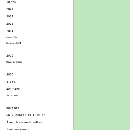
10 ans
2021
2022
2023
2024
Livres 2024
Musiques 2024
2025
Revue de presse
2026
373#47
420 * 420
Sac en rente
5005 pas
66 SECONDES DE LECTURE
À neuf les terres inondées
Affres extatiques