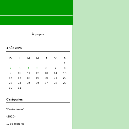
À propos
Août 2026
D
L
M
M
J
V
S
1
2
3
4
5
6
7
8
9
10
11
12
13
14
15
16
17
18
19
20
21
22
23
24
25
26
27
28
29
30
31
Catégories
"l'autre texte"
*2020*
... de mon fils