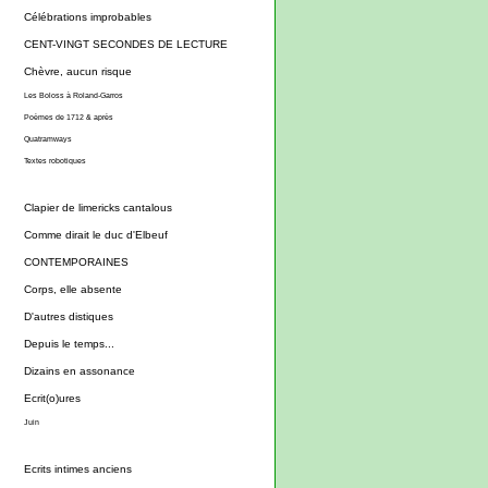
Célébrations improbables
CENT-VINGT SECONDES DE LECTURE
Chèvre, aucun risque
Les Boloss à Roland-Garros
Poèmes de 1712 & après
Quatramways
Textes robotiques
Clapier de limericks cantalous
Comme dirait le duc d'Elbeuf
CONTEMPORAINES
Corps, elle absente
D'autres distiques
Depuis le temps...
Dizains en assonance
Ecrit(o)ures
Juin
Ecrits intimes anciens