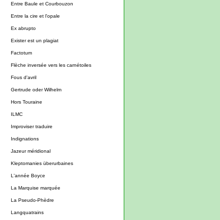
Entre Baule et Courbouzon
Entre la cire et l'opale
Ex abrupto
Exister est un plagiat
Factotum
Flèche inversée vers les carnétoiles
Fous d'avril
Gertrude oder Wilhelm
Hors Touraine
ILMC
Improviser traduire
Indignations
Jazeur méridional
Kleptomanies überurbaines
L'année Boyce
La Marquise marquée
La Pseudo-Phèdre
Langquatrains