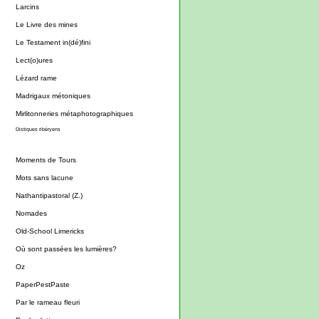
Larcins
Le Livre des mines
Le Testament in(dé)fini
Lect(o)ures
Lézard rame
Madrigaux métoniques
Mirlitonneries métaphotographiques
Distiques ribéryens
Moments de Tours
Mots sans lacune
Nathantipastoral (Z.)
Nomades
Old-School Limericks
Où sont passées les lumières?
Oz
PaperPestPaste
Par le rameau fleuri