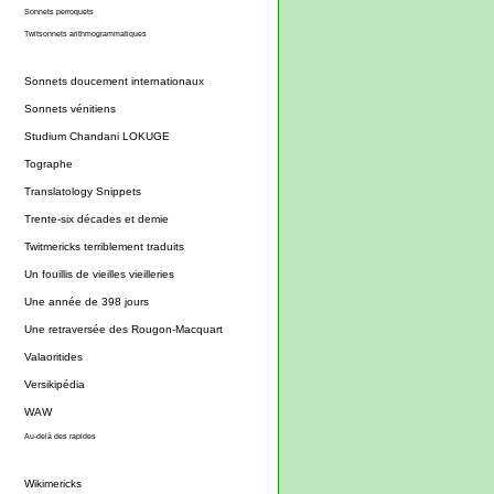
Sonnets perroquets
Twitsonnets arithmogrammatiques
Sonnets doucement internationaux
Sonnets vénitiens
Studium Chandani LOKUGE
Tographe
Translatology Snippets
Trente-six décades et demie
Twitmericks terriblement traduits
Un fouillis de vieilles vieilleries
Une année de 398 jours
Une retraversée des Rougon-Macquart
Valaoritides
Versikipédia
WAW
Au-delà des rapides
Wikimericks