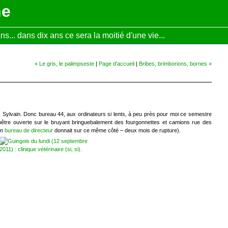
ne
... dans dix ans ce sera la moitié d'une vie...
« Le gris, le palimpseste
|
Page d'accueil
|
Bribes, brimborions, bornes »
e, Sylvain. Donc bureau 44, aux ordinateurs si lents, à peu près pour moi ce semestre
nêtre ouverte sur le bruyant bringuebalement des fourgonnettes et camions rue des
on
bureau de directeur
donnait sur ce même côté – deux mois de rupture).