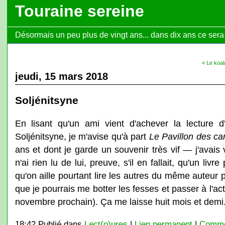
Touraine sereine
Désormais un peu plus de vingt ans... dans dix ans ce sera l
« Le koala
jeudi, 15 mars 2018
Soljénitsyne
En lisant qu'un ami vient d'achever la lecture d
Soljénitsyne, je m'avise qu'à part
Le Pavillon des c
ans et dont je garde un souvenir très vif — j'avais
n'ai rien lu de lui, preuve, s'il en fallait, qu'un l
qu'on aille pourtant lire les autres du même auteur 
que je pourrais me botter les fesses et passer à l'act
novembre prochain). Ça me laisse huit mois et demi
18:42 Publié dans
Lect(o)ures
|
Lien permanent
|
Commen