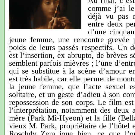
Au final, c’es
comme j’ai le
déjà vu pas m
entre deux p
d’une cinquan
jeune femme, une rencontre grevée p
poids de leurs passés respectifs. Un 
est l’insertion, ex abrupto, de brèves 
semblent parfois mièvres ; l’une d’entre 
qui se substitue à la scène d’amour e
est très habile, car elle permet de mont
la jeune femme, que l’acte sexuel es
solitaire, et un geste d’adieu à son c
repossession de son corps. Le film est
l’interprétation, notamment des deux ac
mère (Park Mi-Hyeon) et la fille (Bel
vieux M. Park, propriétaire de l’hôtel 
Roschdy Zem joue bien, ce que l’on