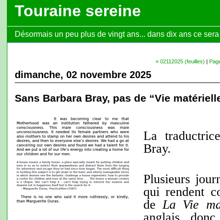
Touraine sereine
Désormais un peu plus de vingt ans... dans dix ans ce sera l
« 02112025 (feuilles)
|
Page
dimanche, 02 novembre 2025
Sans Barbara Bray, pas de “Vie matériel
La traductri
Bray.
Plusieurs jour
qui rendent c
de
La Vie mat
anglais, don