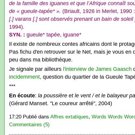
de la famille des iguanes et que l’Afrique connaît sou
de « gueule-tapée* ».
(Briault, 1926 in Merlet, 1990 
[.] varans [.] sont observés prenant un bain de soleil [
1994).
SYN. :
gueule* tapée, iguane*
Il existe de nombreux contes africains dont le protag
Pas fichu d'en retrouver sur le Net, mais je vous en 
peu dans ma bibliothèque.
Je signale par ailleurs
l'interview de James Gaasch
d
incidemment
, question du quartier de la Gueule Tap
***
En écoute
:
la poussière et le vent / et le balayeur
(Gérard Manset. "Le coureur arrêté", 2004)
17:20 Publié dans
Affres extatiques
,
Words Words Wor
Commentaires (5)