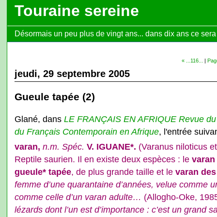
Touraine sereine
Désormais un peu plus de vingt ans... dans dix ans ce sera l
« ...116...
|
Page
jeudi, 29 septembre 2005
Gueule tapée (2)
Glané, dans
LE FRANÇAIS EN AFRIQUE Revue du R
du Français Contemporain en Afrique
, l'entrée suiv
varan,
n.m. Spéc.
V. IGUANE*.
(Varanus niloticus e
Reptile saurien. Il en existe deux espèces : le
varan 
gueule* tapée
, de plus grande taille et le
varan des
femme d’une quarantaine d’années, velue comme un
comme celle d’un varan adulte…
(Allogho-Oke, 1985
lézards dont l’un est d’importance : c’est un grand sa