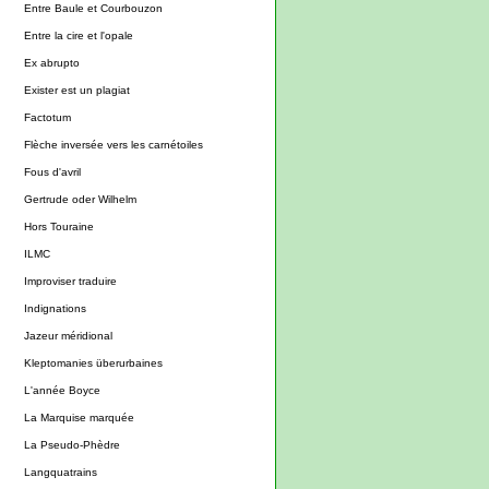
Entre Baule et Courbouzon
Entre la cire et l'opale
Ex abrupto
Exister est un plagiat
Factotum
Flèche inversée vers les carnétoiles
Fous d'avril
Gertrude oder Wilhelm
Hors Touraine
ILMC
Improviser traduire
Indignations
Jazeur méridional
Kleptomanies überurbaines
L'année Boyce
La Marquise marquée
La Pseudo-Phèdre
Langquatrains