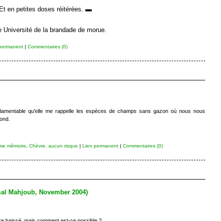
Et en petites doses réitérées. ▬
ne Université de la brandade de morue.
permanent
|
Commentaires (0)
i lamentable qu'elle me rappelle les espèces de champs sans gazon où nous nous
Gond.
me mêmoire
,
Chèvre, aucun risque
|
Lien permanent
|
Commentaires (0)
mal Mahjoub, November 2004)
store baissé, mais comment est-ce possible ?