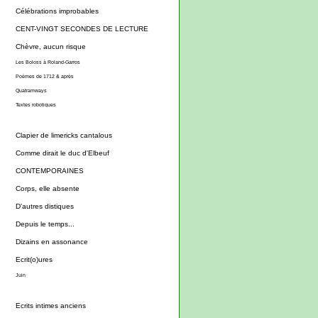
Célébrations improbables
CENT-VINGT SECONDES DE LECTURE
Chèvre, aucun risque
Les Boloss à Roland-Garros
Poèmes de 1712 & après
Quatramways
Textes robotiques
Clapier de limericks cantalous
Comme dirait le duc d'Elbeuf
CONTEMPORAINES
Corps, elle absente
D'autres distiques
Depuis le temps...
Dizains en assonance
Ecrit(o)ures
Juin
Ecrits intimes anciens