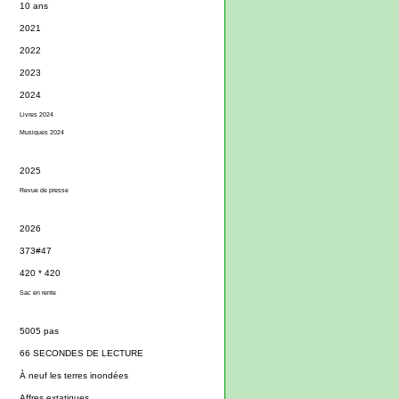
10 ans
2021
2022
2023
2024
Livres 2024
Musiques 2024
2025
Revue de presse
2026
373#47
420 * 420
Sac en rente
5005 pas
66 SECONDES DE LECTURE
À neuf les terres inondées
Affres extatiques