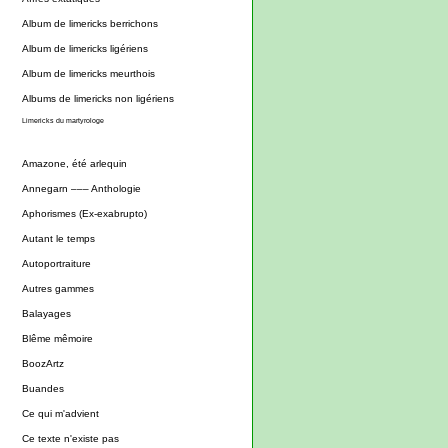
Album de limericks berrichons
Album de limericks ligériens
Album de limericks meurthois
Albums de limericks non ligériens
Limericks du martyrologe
Amazone, été arlequin
Annegarn ––– Anthologie
Aphorismes (Ex-exabrupto)
Autant le temps
Autoportraiture
Autres gammes
Balayages
Blême mêmoire
BoozArtz
Buandes
Ce qui m'advient
Ce texte n'existe pas