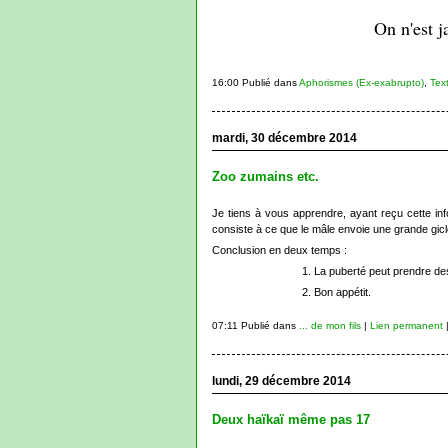
On n'est j
16:00 Publié dans
Aphorismes (Ex-exabrupto)
,
Tex
mardi, 30 décembre 2014
Zoo zumains etc.
Je tiens à vous apprendre, ayant reçu cette inf
consiste à ce que le mâle envoie une grande gicl
Conclusion en deux temps :
1. La puberté peut prendre d
2. Bon appétit.
07:11 Publié dans
... de mon fils
|
Lien permanent
lundi, 29 décembre 2014
Deux haïkaï même pas 17