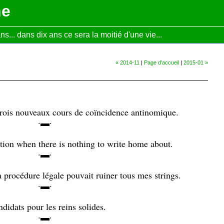
ne
... dans dix ans ce sera la moitié d'une vie...
« 2014-11
|
Page d'accueil
|
2015-01 »
Trois nouveaux cours de coïncidence antinomique.
·▬·
tion when there is nothing to write home about.
·▬·
 procédure légale pouvait ruiner tous mes strings.
·▬·
ndidats pour les reins solides.
·▬·