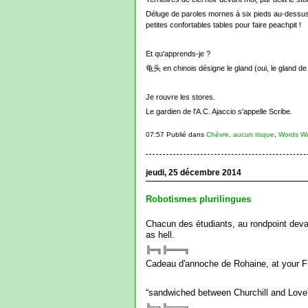
Déluge de paroles mornes à six pieds au-dessu
petites confortables tables pour faire peachpit !
Et qu'apprends-je ?
龟头 en chinois désigne le gland (oui, le gland de la
Je rouvre les stores.
Le gardien de l'A.C. Ajaccio s'appelle Scribe.
07:57 Publié dans
Chèvre, aucun risque
,
Words W
jeudi, 25 décembre 2014
Robotismes plurilingues
Chacun des étudiants, au rondpoint devan
as hell.
╠═╗╠═══╗
Cadeau d'annoche de Rohaine, at your FB
“sandwiched between Churchill and Love”, 
╠═╗╠═══╗