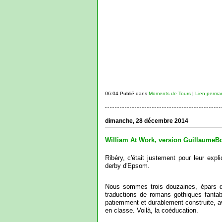
06:04 Publié dans
Moments de Tours
|
Lien perma
dimanche, 28 décembre 2014
William At Work, version GuillaumeBo
Ribéry, c'était justement pour leur exp
derby d'Epsom.
Nous sommes trois douzaines, épars da
traductions de romans gothiques fant
patiemment et durablement construite, av
en classe. Voilà, la coéducation.