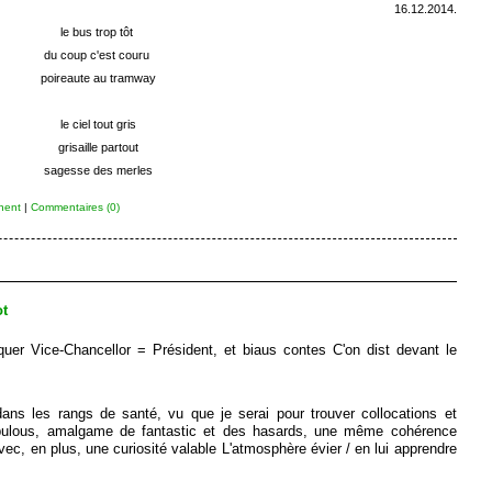
16.12.2014.
le bus trop tôt
du coup c'est couru
poireaute au tramway
le ciel tout gris
grisaille partout
sagesse des merles
nent
|
Commentaires (0)
t
liquer Vice-Chancellor = Président, et biaus contes C'on dist devant le
ns les rangs de santé, vu que je serai pour trouver collocations et
abulous, amalgame de fantastic et des hasards, une même cohérence
ec, en plus, une curiosité valable L'atmosphère évier / en lui apprendre