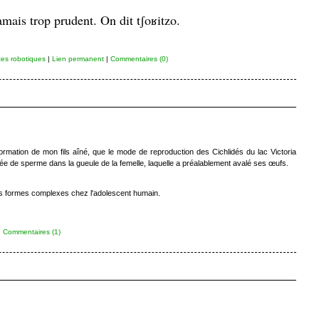
amais trop prudent. On dit tʃoʁitzo.
tes robotiques
|
Lien permanent
|
Commentaires (0)
ormation de mon fils aîné, que le mode de reproduction des Cichlidés du lac Victoria
ée de sperme dans la gueule de la femelle, laquelle a préalablement avalé ses œufs.
es formes complexes chez l'adolescent humain.
|
Commentaires (1)