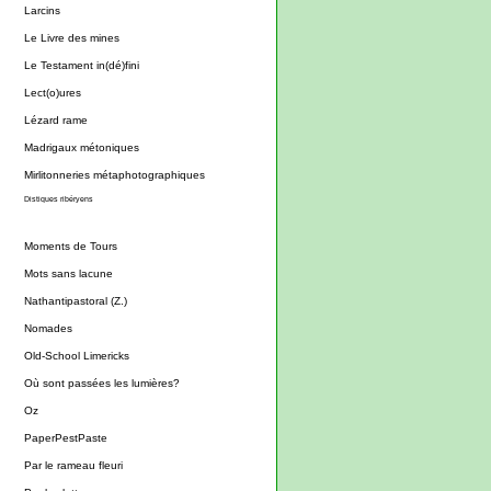
Larcins
Le Livre des mines
Le Testament in(dé)fini
Lect(o)ures
Lézard rame
Madrigaux métoniques
Mirlitonneries métaphotographiques
Distiques ribéryens
Moments de Tours
Mots sans lacune
Nathantipastoral (Z.)
Nomades
Old-School Limericks
Où sont passées les lumières?
Oz
PaperPestPaste
Par le rameau fleuri