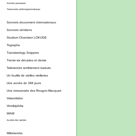
Sonnets perroquets
Twitsonnets arithmogrammatiques
Sonnets doucement internationaux
Sonnets vénitiens
Studium Chandani LOKUGE
Tographe
Translatology Snippets
Trente-six décades et demie
Twitmericks terriblement traduits
Un fouillis de vieilles vieilleries
Une année de 398 jours
Une retraversée des Rougon-Macquart
Valaoritides
Versikipédia
WAW
Au-delà des rapides
Wikimericks