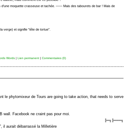
s d'une moquette crasseuse et tachée. —— Mais des tabourets de bar ! Mais de
 verge) et signifie “tête de tortue”.
ords Words
|
Lien permanent
|
Commentaires (0)
t le phytomixeur de Tours are going to take action, that needs to serve
 wall. Facebook ne craint pas pour moi.
╠═╗╠═══╗
il aurait débarrassé la Milletière