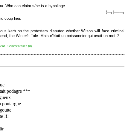
u. Who can claim s/he is a hypallage.
╠═╗╠═══╗
nd coup hier.
ous kerb on the protesters disputed whether Wilson will face criminal
ad, the Winter's Tale. Mais c'était un poissonnier qui avait un mot ?
ent
|
Commentaires (0)
gue
tait podagre ***
ugueux
u poutargue
 goutte
e !!!
ûr