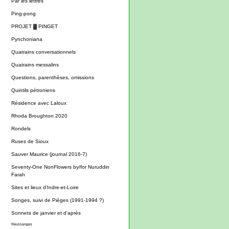
Par les lettres
Ping-pong
PROJET ▓ PINGET
Pynchoniana
Quatrains conversationnels
Quatrains messalins
Questions, parenthèses, omissions
Quintils pétroniens
Résidence avec Laloux
Rhoda Broughton 2020
Rondels
Ruses de Sioux
Sauver Maurice (journal 2016-7)
Seventy-One NonFlowers by/for Nuruddin
Farah
Sites et lieux d'Indre-et-Loire
Songes, suivi de Pièges (1991-1994 ?)
Sonnets de janvier et d'après
Réussanges