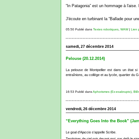
“In Patagonia” est un hommage à l'aise. 
J'écoute en turbinant la “Ballade pour u
05:50 Publié dans
Textes robotiques
,
WAW
|
Lien 
samedi, 27 décembre 2014
Pelouse (20.12.2014)
La pelouse de Montpellier est dans un état s
entraînions, au collège et au lycée, quartier du 
16:53 Publié dans
Aphorismes (Ex-exabrupto)
,
Blê
vendredi, 26 décembre 2014
“Everything Goes Into the Book” (Ja
Le goal d'Ajaccio s'appelle Scribe.
Territoires de ciel noir devant moi, par delà le 