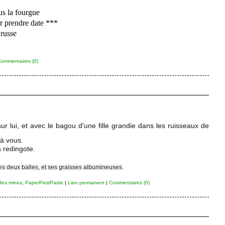
us la fourgue
er prendre date ***
 russe
ommentaires (0)
ur lui, et avec le bagou d'une fille grandie dans les ruisseaux de
 à vous.
a redingote.
es deux balles, et ses graisses albumineuses.
des mines
,
PaperPestPaste
|
Lien permanent
|
Commentaires (0)