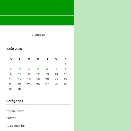
À propos
Août 2026
D
L
M
M
J
V
S
1
2
3
4
5
6
7
8
9
10
11
12
13
14
15
16
17
18
19
20
21
22
23
24
25
26
27
28
29
30
31
Catégories
"l'autre texte"
*2020*
... de mon fils