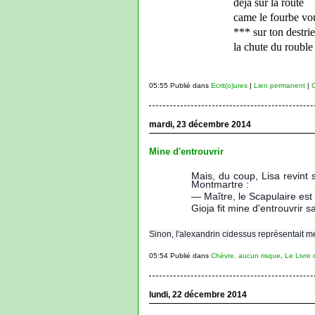
déjà sur la route
came le fourbe vo
*** sur ton destri
la chute du rouble
05:55 Publié dans
Ecrit(o)ures
|
Lien permanent
|
C
mardi, 23 décembre 2014
Mine d'entrouvrir
Mais, du coup, Lisa revint s
Montmartre :
— Maître, le Scapulaire est
Gioja fit mine d'entrouvrir s
Sinon, l'alexandrin cidessus représentait m
05:54 Publié dans
Chèvre, aucun risque
,
Le Livre 
lundi, 22 décembre 2014