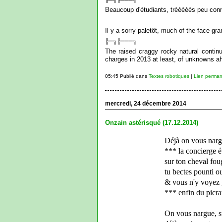
Beaucoup d'étudiants, trèèèèès peu conn
Il y a sorry paletôt, much of the face gra
╠═╗╠═══╗
The raised craggy rocky natural continu
charges in 2013 at least, of unknowns ahe
05:45 Publié dans
Textes robotiques
|
Lien perman
mercredi, 24 décembre 2014
Onzain astérisqué (17.12.2014)
Déjà on vous nar
*** la concierge é
sur ton cheval fo
tu bectes pounti o
& vous n'y voyez
*** enfin du picrat
On vous nargue, s