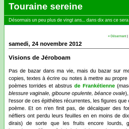
Touraine sereine
Désormais un peu plus de vingt ans... dans dix ans ce sera l
« Désarmant
|
samedi, 24 novembre 2012
Visions de Jéroboam
Pas de bazar dans ma vie, mais du bazar sur mo
copies, textes à écrire ou notes à mettre au propre
poèmes torrides et abstrus
de Frankétienne
(
masq
blessure vaginale, giboune opulente, béance ovale
)
l'essor de ces épithètes récurrentes, les figures qu
poème. Et on n'en finit pas, de décalquer des fo
néfliers ont perdu leurs feuilles en en moins de dix 
dirais) de sorte que les fruits encore lourds, g