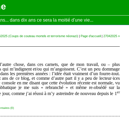
ne
... dans dix ans ce sera la moitié d'une vie...
2025 (Coups de couteau mortels et terrorisme néonazi)
|
Page d'accueil
|
27042025 »
 d’autre chose, dans ces carnets, que de mon travail, ou – plus
ues qui m’indignent et/ou qui m’angoissent. C’est un peu dommage
, dans les premières années : l’idée était vraiment d’un fourre-tout.
t ans de ce blog, et comme d’autre part il y a peu de lecteur·ices
e console en me disant que cette évolution récente est normale, vu
bbatique je me suis « rebranché » et même re-obsédé sur la
er
e jour, comme j’ai réussi à m’y astreindre de nouveau depuis le 1
taires (0)