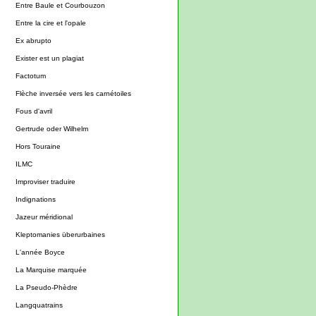
Entre Baule et Courbouzon
Entre la cire et l'opale
Ex abrupto
Exister est un plagiat
Factotum
Flèche inversée vers les carnétoiles
Fous d'avril
Gertrude oder Wilhelm
Hors Touraine
ILMC
Improviser traduire
Indignations
Jazeur méridional
Kleptomanies überurbaines
L'année Boyce
La Marquise marquée
La Pseudo-Phèdre
Langquatrains