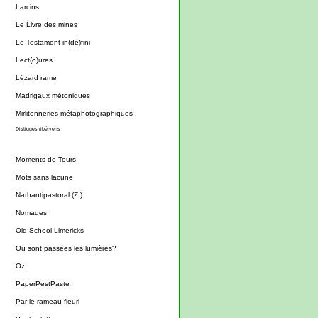
Larcins
Le Livre des mines
Le Testament in(dé)fini
Lect(o)ures
Lézard rame
Madrigaux métoniques
Mirlitonneries métaphotographiques
Distiques ribéryens
Moments de Tours
Mots sans lacune
Nathantipastoral (Z.)
Nomades
Old-School Limericks
Où sont passées les lumières?
Oz
PaperPestPaste
Par le rameau fleuri