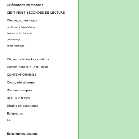
Célébrations improbables
CENT-VINGT SECONDES DE LECTURE
Chèvre, aucun risque
Les Boloss à Roland-Garros
Poèmes de 1712 & après
Quatramways
Textes robotiques
Clapier de limericks cantalous
Comme dirait le duc d'Elbeuf
CONTEMPORAINES
Corps, elle absente
D'autres distiques
Depuis le temps...
Dizains en assonance
Ecrit(o)ures
Juin
Ecrits intimes anciens