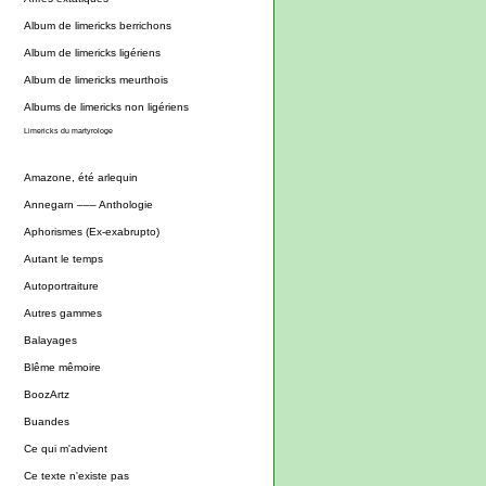
Album de limericks berrichons
Album de limericks ligériens
Album de limericks meurthois
Albums de limericks non ligériens
Limericks du martyrologe
Amazone, été arlequin
Annegarn ––– Anthologie
Aphorismes (Ex-exabrupto)
Autant le temps
Autoportraiture
Autres gammes
Balayages
Blême mêmoire
BoozArtz
Buandes
Ce qui m'advient
Ce texte n'existe pas