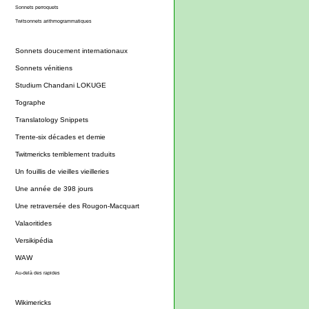
Sonnets perroquets
Twitsonnets arithmogrammatiques
Sonnets doucement internationaux
Sonnets vénitiens
Studium Chandani LOKUGE
Tographe
Translatology Snippets
Trente-six décades et demie
Twitmericks terriblement traduits
Un fouillis de vieilles vieilleries
Une année de 398 jours
Une retraversée des Rougon-Macquart
Valaoritides
Versikipédia
WAW
Au-delà des rapides
Wikimericks