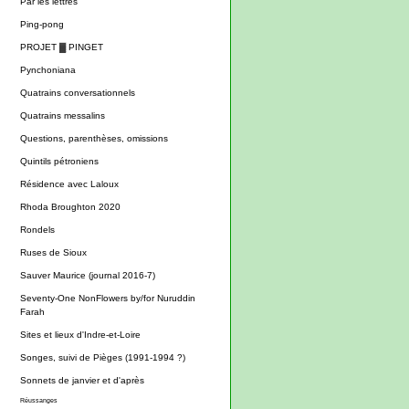
Par les lettres
Ping-pong
PROJET ▓ PINGET
Pynchoniana
Quatrains conversationnels
Quatrains messalins
Questions, parenthèses, omissions
Quintils pétroniens
Résidence avec Laloux
Rhoda Broughton 2020
Rondels
Ruses de Sioux
Sauver Maurice (journal 2016-7)
Seventy-One NonFlowers by/for Nuruddin
Farah
Sites et lieux d'Indre-et-Loire
Songes, suivi de Pièges (1991-1994 ?)
Sonnets de janvier et d'après
Réussanges