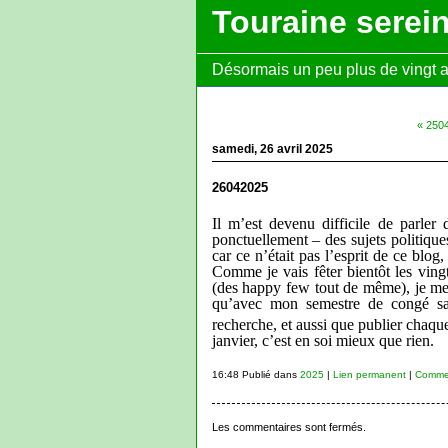
Touraine serei
Désormais un peu plus de vingt ans
« 2504
samedi, 26 avril 2025
26042025
Il m’est devenu difficile de parler
ponctuellement – des sujets politiq
car ce n’était pas l’esprit de ce blog
Comme je vais fêter bientôt les ving
(des happy few tout de même
), je m
qu’avec mon semestre de congé sa
recherche, et aussi que publier chaqu
janvier, c’est en soi mieux que rien.
16:48 Publié dans
2025
|
Lien permanent
|
Commen
Les commentaires sont fermés.