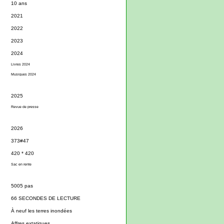
10 ans
2021
2022
2023
2024
Livres 2024
Musiques 2024
2025
Revue de presse
2026
373#47
420 * 420
Sac en rente
5005 pas
66 SECONDES DE LECTURE
À neuf les terres inondées
Affres extatiques