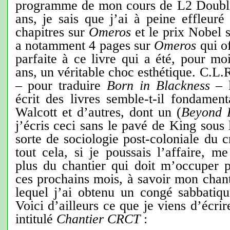
programme de mon cours de L2 Double
ans, je sais que j’ai à peine effleur
chapitres sur
Omeros
et le prix Nobel s
a notamment 4 pages sur
Omeros
qui of
parfaite à ce livre qui a été, pour moi
ans, un véritable choc esthétique. C.L.R
– pour traduire
Born in Blackness
– 
écrit des livres semble-t-il fondame
Walcott et d’autres, dont un (
Beyond 
j’écris ceci sans le pavé de King sous
sorte de sociologie post-coloniale du c
tout cela, si je poussais l’affaire, me
plus du chantier qui doit m’occuper 
ces prochains mois, à savoir mon chan
lequel j’ai obtenu un congé sabbatique
Voici d’ailleurs ce que je viens d’écri
intitulé
Chantier CRCT
: