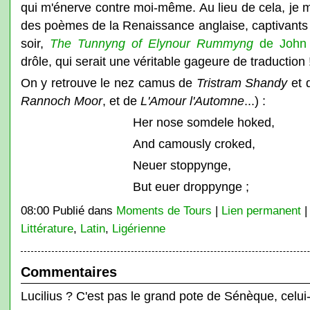
qui m'énerve contre moi-même. Au lieu de cela, je me 
des poèmes de la Renaissance anglaise, captivants a
soir,
The Tunnyng of Elynour Rummyng
de John 
drôle, qui serait une véritable gageure de traduction 
On y retrouve le nez camus de
Tristram Shandy
et 
Rannoch Moor
, et de
L'Amour
l'Automne
...) :
Her nose somdele hoked,
And camously croked,
Neuer stoppynge,
But euer droppynge ;
08:00 Publié dans
Moments de Tours
|
Lien permanent
Littérature
,
Latin
,
Ligérienne
Commentaires
Lucilius ? C'est pas le grand pote de Sénèque, celui